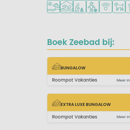
Ligt bij strand en zee
Overdekt zwembad
Aanbevolen voor jonge k
Aanbevolen voor ti
WiFi beschik
Huisdie
C
Boek Zeebad bij:
BUNGALOW
BUNGALOW
Roompot Vakanties
Meer in
EXTRA LUXE BUNGALOW
EXTRA LUXE BUNGALOW
Roompot Vakanties
Meer in