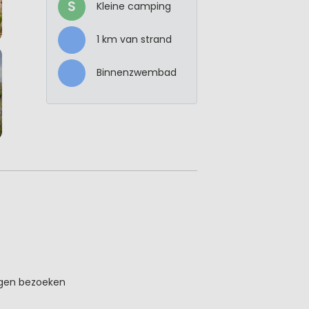
S
Kleine camping
1 km van strand
Binnenzwembad
ingen bezoeken