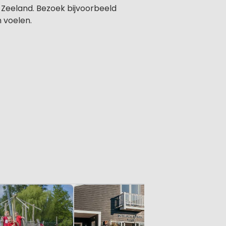
 Zeeland. Bezoek bijvoorbeeld
n voelen.
De Banj