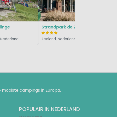
Zeeland, 
linge
Strandpark de Zeeuwse Kust
 Nederland
Zeeland, Nederland
 mooiste campings in Europa.
POPULAIR IN NEDERLAND