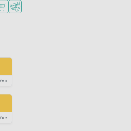
inderen
eners
baar
ren toegestaan
ampingwinkel/Supermarkt
Animatieprogramma
fo »
fo »