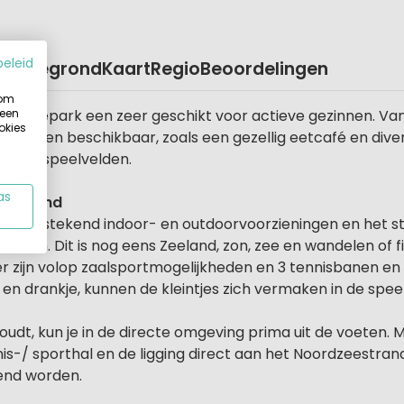
beleid
Plattegrond
Kaart
Regio
Beoordelingen
 om
 een
kantiepark een zeer geschikt voor actieve gezinnen. Van
okies
zieningen beschikbaar, zoals een gezellig eetcafé en diver
rt- en speelvelden.
as
et strand
ft uitstekend indoor- en outdoorvoorzieningen en het str
reiken. Dit is nog eens Zeeland, zon, zee en wandelen of f
t er zijn volop zaalsportmogelijkheden en 3 tennisbanen e
e en drankje, kunnen de kleintjes zich vermaken in de speel
oudt, kun je in de directe omgeving prima uit de voeten. 
is-/ sporthal en de ligging direct aan het Noordzeestra
kend worden.