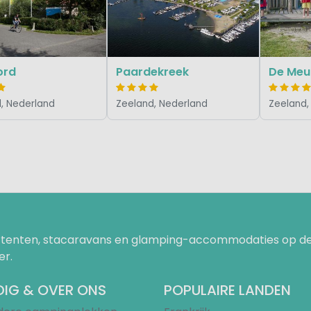
ord
Paardekreek
De Meu
, Nederland
Zeeland, Nederland
Zeeland,
uurtenten, stacaravans en glamping-accommodaties op de
er.
IG & OVER ONS
POPULAIRE LANDEN