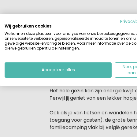
Privacy
Beschrijving
Accommodaties
Wij gebruiken cookies
We kunnen deze plaatsen voor analyse van onze bezoekersgegevens,
Beschrijving
onze website te verbeteren, gepersonaliseerde inhoud te tonen en om u
Vakantiepark Zeebad is een groot va
geweldige website-ervaring te bieden. Voor meer informatie over de co
hoofdgebouw zijn alle fijne parkvoor
die we gebruiken opent u de instellingen.
overdekt zwembad
, en diverse spo
Nee, p
Een heerlijke vakantie direct aan h
Accepteer alles
aan
Het ruim opgezette vakantiepark hee
Noordzeestrand is zelfs te voet te be
Het hele gezin kan zijn energie kwij
Terwijl jij geniet van een lekker hapj
Ook als je van fietsen en wandelen h
toegang voor gasten), de grote tenn
familiecamping vlak bij België gere