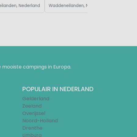
ilanden, Nederland
Waddeneilanden, Nederland
 mooiste campings in Europa.
POPULAIR IN NEDERLAND
Gelderland
Zeeland
Overijssel
Noord-Holland
Drenthe
Limburg