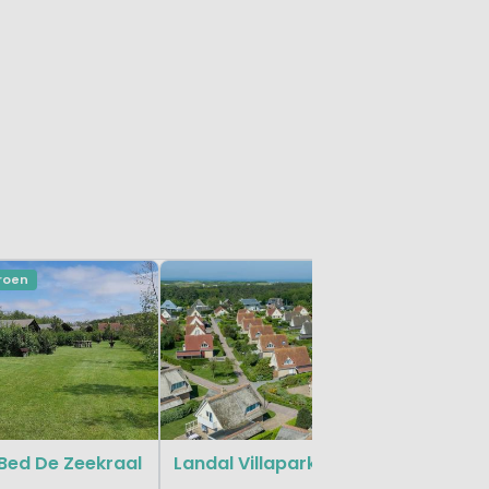
Groen
Landal 
Waddenei
Bed De Zeekraal
Landal Villapark Vogelmient