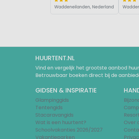
Waddeneilanden, Nederland
Wadden
HUURTENT.NL
Vind en vergelijk het grootste aanbod h
Betrouwbaar boeken direct bij de aanbied
GIDSEN & INSPIRATIE
HAND
Glampinggids
Bijzo
Tentengids
Campi
Stacaravangids
Resor
Wat is een huurtent?
Over 
Schoolvakanties 2026/2027
Conta
Vakantieparken
Privac