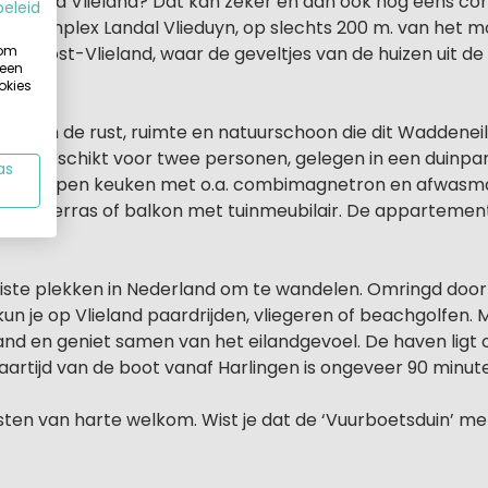
neiland Vlieland? Dat kan zeker en dan ook nog eens com
beleid
ige complex Landal Vlieduyn, op slechts 200 m. van het mo
 om
pje Oost-Vlieland, waar de geveltjes van de huizen uit d
 een
okies
 duinen
tie van de rust, ruimte en natuurschoon die dit Waddenei
ten geschikt voor twee personen, gelegen in een duinpa
as
eler. Open keuken met o.a. combimagnetron en afwasmach
V. Terras of balkon met tuinmeubilair. De appartementen z
ooiste plekken in Nederland om te wandelen. Omringd door 
un je op Vlieland paardrijden, vliegeren of beachgolfen. 
and en geniet samen van het eilandgevoel. De haven ligt 
artijd van de boot vanaf Harlingen is ongeveer 90 minuten
asten van harte welkom. Wist je dat de ‘Vuurboetsduin’ m