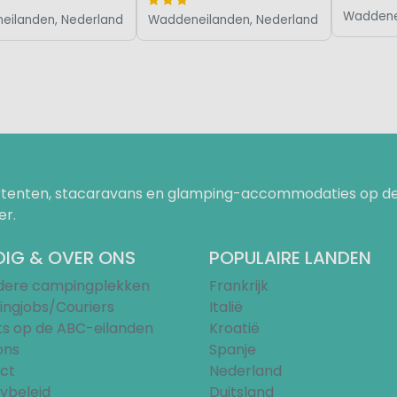
Waddene
eilanden, Nederland
Waddeneilanden, Nederland
uurtenten, stacaravans en glamping-accommodaties op de
er.
IG & OVER ONS
POPULAIRE LANDEN
ndere campingplekken
Frankrijk
ngjobs/Couriers
Italië
ts op de ABC-eilanden
Kroatië
ons
Spanje
ct
Nederland
ybeleid
Duitsland