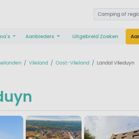
ma's
Aanbieders
Uitgebreid Zoeken
Aa
eilanden
Vlieland
Oost-Vlieland
Landal Vlieduyn
duyn