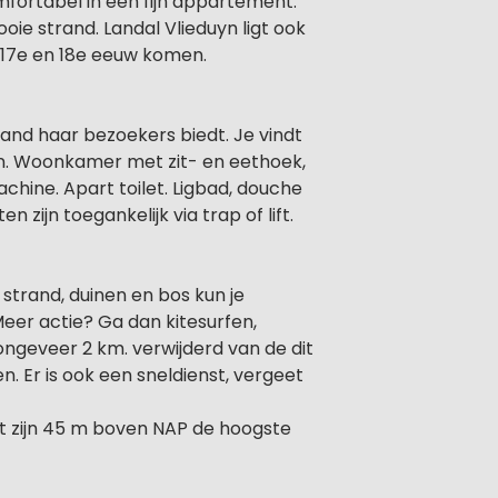
fortabel in een fijn appartement.
oie strand. Landal Vlieduyn ligt ook
e 17e en 18e eeuw komen.
land haar bezoekers biedt. Je vindt
n. Woonkamer met zit- en eethoek,
ine. Apart toilet. Ligbad, douche
ijn toegankelijk via trap of lift.
strand, duinen en bos kun je
Meer actie? Ga dan kitesurfen,
ongeveer 2 km. verwijderd van de dit
. Er is ook een sneldienst, vergeet
et zijn 45 m boven NAP de hoogste