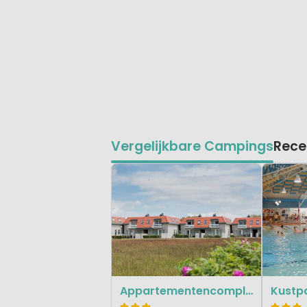
Vergelijkbare Campings
Rece
Appartementencomplex Bosch en Zee
Kustpa