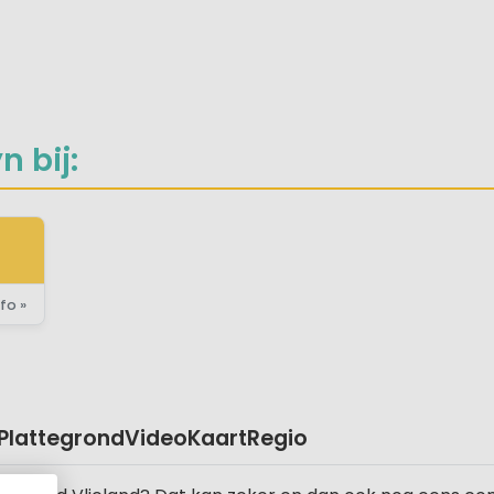
rten
aan
iliteiten
 bij:
fo »
Plattegrond
Video
Kaart
Regio