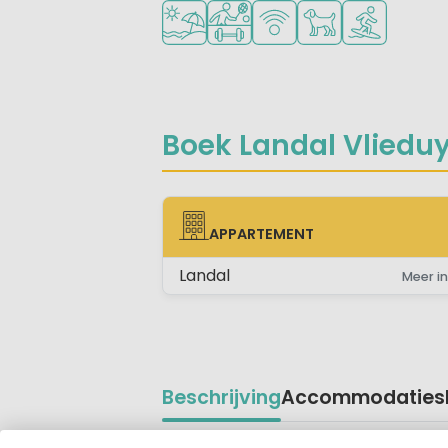
Ligt bij strand en zee
Veel mogelijkheden om te spo
WiFi beschikbaar
Huisdieren toegest
Watersportfac
Boek Landal Vlieduyn
APPARTEMENT
APPARTEMENT
Landal
Meer in
Beschrijving
Accommodaties