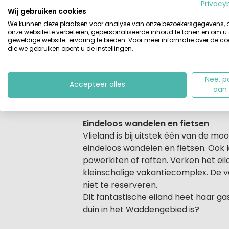
Beschrijving
Een vakantie op het autoluwe wadde
Privacy
Wij gebruiken cookies
Boek jouw vakantie op dit kleinschal
We kunnen deze plaatsen voor analyse van onze bezoekersgegevens,
op loopafstand van het gezellige dor
onze website te verbeteren, gepersonaliseerde inhoud te tonen en om u
geweldige website-ervaring te bieden. Voor meer informatie over de co
die we gebruiken opent u de instellingen.
Een oase van rust en midden in de
Geniet tijdens je welverdiende vakan
hier moderne, rookvrije appartemen
Nee, p
Accepteer alles
flatscreen-tv en radio-/cd-/dvd-sp
aan
en wastafel. Was-/droogcombinatie. C
Eindeloos wandelen en fietsen
Vlieland is bij uitstek één van de m
eindeloos wandelen en fietsen. Ook k
powerkiten of raften. Verken het eil
kleinschalige vakantiecomplex. De va
niet te reserveren.
Dit fantastische eiland heet haar g
duin in het Waddengebied is?