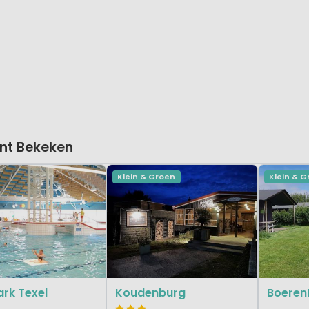
nt Bekeken
Klein & Groen
Klein & 
rk Texel
Koudenburg
Boeren