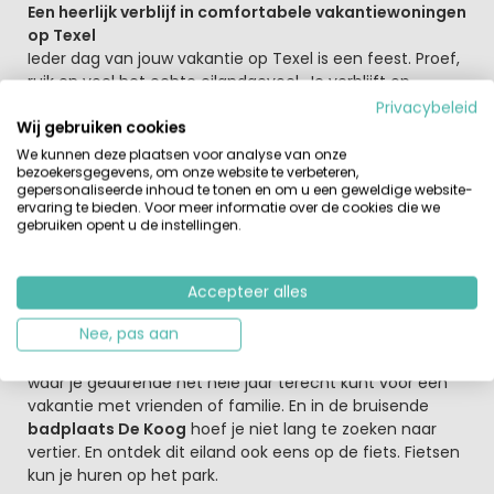
Een heerlijk verblijf in comfortabele vakantiewoningen
op Texel
Ieder dag van jouw vakantie op Texel is een feest. Proef,
ruik en voel het echte eilandgevoel. Je verblijft op
Kustpark Texel in een comfortabel chalet, klassieke villa
Privacybeleid
of trendy strandlodge. Kustpark Texel is een mooi
Wij gebruiken cookies
vakantiepark op korte afstand van badplaats De Koog,
We kunnen deze plaatsen voor analyse van onze
bezoekersgegevens, om onze website te verbeteren,
gepersonaliseerde inhoud te tonen en om u een geweldige website-
Kindvriendelijk park op Texel
ervaring te bieden. Voor meer informatie over de cookies die we
Een fijn en kindvriendelijke vakantiepark dus! De kinderen
gebruiken opent u de instellingen.
zullen de avonturen van Koos zeker willen volgen. En
met
een subtropisch zwemparadijs
en verder alle
voorzieningen kan jouw vakantie niet meer mislukken.
Accepteer alles
Voor een actieve vakantie sla je een balletje op de
Nee, pas aan
tennisbaan. Verder vind je op het park een gezellig
eetcafé en een snackbar. Texel is een heerlijk eiland
waar je gedurende het hele jaar terecht kunt voor een
vakantie met vrienden of familie. En in de bruisende
badplaats De Koog
hoef je niet lang te zoeken naar
vertier. En ontdek dit eiland ook eens op de fiets. Fietsen
kun je huren op het park.