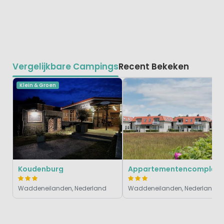
Vergelijkbare Campings
Recent Bekeken
Klein & Groen
Koudenburg
Appartementencomple
Waddeneilanden, Nederland
Waddeneilanden, Nederland