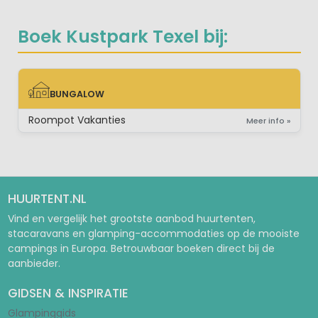
Boek Kustpark Texel bij:
BUNGALOW
BUNGALOW
Roompot Vakanties
Meer info »
HUURTENT.NL
Vind en vergelijk het grootste aanbod huurtenten,
stacaravans en glamping-accommodaties op de mooiste
campings in Europa. Betrouwbaar boeken direct bij de
aanbieder.
GIDSEN & INSPIRATIE
Glampinggids