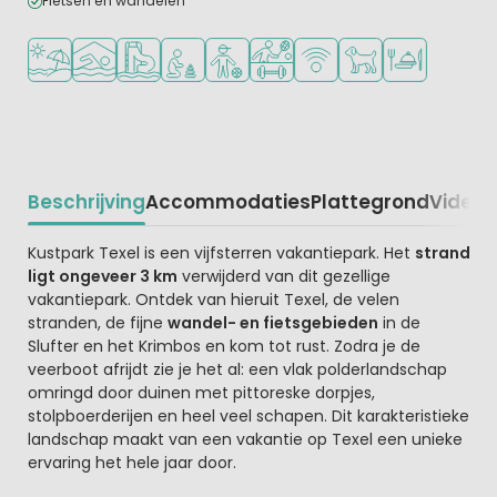
Fietsen en wandelen
Ligt bij strand en zee
Overdekt zwembad
Zwemparadijs of waterpark
Aanbevolen voor jonge kinderen
Aanbevolen voor tieners
Veel mogelijkheden om te spor
WiFi beschikbaar
Huisdieren toegesta
Restaurant of p
Beschrijving
Accommodaties
Plattegrond
Video
K
Beschrijving
Kustpark Texel is een vijfsterren vakantiepark. Het
strand
ligt ongeveer 3 km
verwijderd van dit gezellige
vakantiepark. Ontdek van hieruit Texel, de velen
stranden, de fijne
wandel- en fietsgebieden
in de
Slufter en het Krimbos en kom tot rust. Zodra je de
veerboot afrijdt zie je het al: een vlak polderlandschap
omringd door duinen met pittoreske dorpjes,
stolpboerderijen en heel veel schapen. Dit karakteristieke
landschap maakt van een vakantie op Texel een unieke
ervaring het hele jaar door.