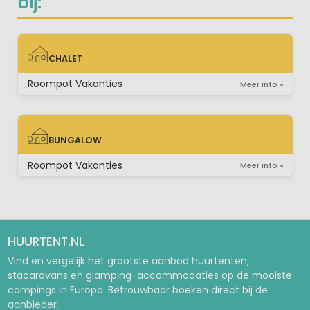
bij:
CHALET
CHALET
Roompot Vakanties
Meer info »
BUNGALOW
BUNGALOW
Roompot Vakanties
Meer info »
HUURTENT.NL
Vind en vergelijk het grootste aanbod huurtenten,
stacaravans en glamping-accommodaties op de mooiste
campings in Europa. Betrouwbaar boeken direct bij de
aanbieder.