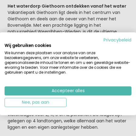
Het waterdorp Giethoorn ontdekken vanaf het water
Vakantiepark Giethoorn ligt deels in het centrum van
Giethoorn en deels aan de oever van het meer het
Bovenwijde. Met een prachtige ligging in het
natuurgebied Weerribben-Wieden, is dit de ultieme
bestemming voor watersportliefhebber. Het welbekende
Privacybeleid
Giethoorn is het watersport- en recreatiecentrum bij
Wij gebruiken cookies
uitstek. Je kunt er diverse activiteiten ondernemen.
We kunnen deze plaatsen voor analyse van onze
bezoekersgegevens, om onze website te verbeteren,
gepersonaliseerde inhoud te tonen en om u een geweldige website-
Maak een ontspannen rondvaart of huur een
ervaring te bieden. Voor meer informatie over de cookies die we
fluisterboot en geniet van de pracht van het Venetië
gebruiken opent u de instellingen.
van de Lage Landen. Sportievelingen, zeilen, surfen en
kanoën naar hartelust in dit bijzondere gebied. En
natuurlijk biedt Giethoorn ook voor een lekker hapje en
Accepteer alles
drankje een zee aan mogelijkheden. Vakantiepark
Giethoorn is bereikbaar via een steile houten loopbrug
Nee, pas aan
over het water. Dit unieke park bestaat uit sfeervolle
waterlodges voor 2, 4, 6 en 12 personen. De lodges zijn
gelegen op 4 landtongen, welke allemaal aan het water
liggen en een eigen aanlegsteiger hebben.