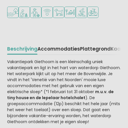
Ligt bij het water
Aanbevolen voor jonge kinderen
Aanbevolen voor tieners
WiFi beschikbaar
Huisdieren toegestaan
Restaurant of pizzeria
Watersportfaciliteiten
Fietsverhuur
Beschrijving
Accommodaties
Plattegrond
Kaart
R
Beschrijving
Vakantiepark Giethoorn is een kleinschalig uniek
vakantiepark en ligt in het hart van waterdorp Giethoorn.
Het waterpark kijkt uit op het meer de Bovenwijde. Je
vindt in het 'Venetië van het Noorden' mooie luxe
accommodaties met het gebruik van een eigen
elektrische sloep* (*1 februari tot 31 oktober
m.u.v. de
tiny house en de lepelaar hotelchalet
). De
groepsaccommodatie (12p) beschikt het hele jaar (mits
het weer het toelaat) over een sloep. Dat gaat een
bijzondere vakantie-ervaring worden, het waterdorp
Giethoorn ontdekken met je eigen sloep!