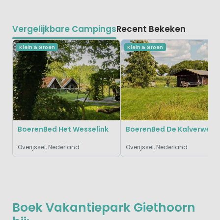
Vergelijkbare Campings
Recent Bekeken
Klein & Groen
Klein & Groen
BoerenBed Het Wesselink
BoerenBed De Kalverweid
Overijssel, Nederland
Overijssel, Nederland
Boek Vakantiepark Giethoorn