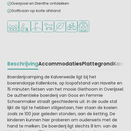
Overijssel en Drenthe ontdekken
Golfbaan op korte afstand
Ligt in een bosrijke omgeving
Aanbevolen voor jonge kinderen
Golfbaan in de buurt
Huisdieren toegestaan
Groene ligging
Fietsverhuur
Boerderijcamping
Beschrijving
Accommodaties
Plattegrond
Kaart
R
Beschrijving
Boerderijcamping de Kalverweide ligt bij het
boerendorpje Kallenkote, op loopafstand van Havelte en
15 minuten fietsen van het mooie Giethoorn in Overijssel.
De authentieke boerderij van Goos en Femmie
Schoenmaker straalt geschiedenis uit. In de oude stal
lijkt de tijd te hebben stilgestaan, hier staan de koeien
zoals ze 100 jaar geleden stonden, aan de ketting. De
kinderen kunnen hier proberen om ouderwets met de
hand te melken. De boerderij ligt slechts 8 km. van de