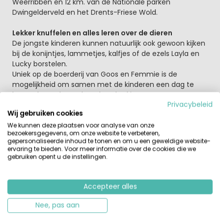
Weerribben en 12 km. van de Nationale parken
Dwingelderveld en het Drents-Friese Wold.
Lekker knuffelen en alles leren over de dieren
De jongste kinderen kunnen natuurlijk ook gewoon kijken
bij de konijntjes, lammetjes, kalfjes of de ezels Layla en
Lucky borstelen.
Uniek op de boerderij van Goos en Femmie is de
mogelijkheid om samen met de kinderen een dag te
leven als een keuterboer honderd jaar terug. En wat
Privacybeleid
dacht je van het Betere Boeren Badhuus. Het verwarmen
Wij gebruiken cookies
van bad, douche en sauna doe je zelf aan de hand van
We kunnen deze plaatsen voor analyse van onze
een duidelijke instructie. Het Betere BoerenBadHuus
bezoekersgegevens, om onze website te verbeteren,
heeft de volgende onderdelen: een groot 6 persoons
gepersonaliseerde inhoud te tonen en om u een geweldige website-
houtgestookte Warm Water Dompelbad, een
ervaring te bieden. Voor meer informatie over de cookies die we
houtgestookte Sauna, een warme ‘regen’douche en een
gebruiken opent u de instellingen.
koude stortdouche. Pure weldaad voor de jachtige
burger ‘uut de Groote Stad’.
Accepteer alles
Het noorden van Overijssel ontdekken
Nee, pas aan
De Kalverweide is de enige BoerenBed-Boerderij in
Nederland waar je wandelingen mag maken met de ezel.