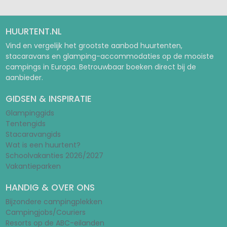
HUURTENT.NL
Vind en vergelijk het grootste aanbod huurtenten,
stacaravans en glamping-accommodaties op de mooiste
campings in Europa. Betrouwbaar boeken direct bij de
aanbieder.
GIDSEN & INSPIRATIE
Glampinggids
Tentengids
Stacaravangids
Wat is een huurtent?
Schoolvakanties 2026/2027
Vakantieparken
HANDIG & OVER ONS
Bijzondere campingplekken
Campingjobs/Couriers
Resorts op de ABC-eilanden