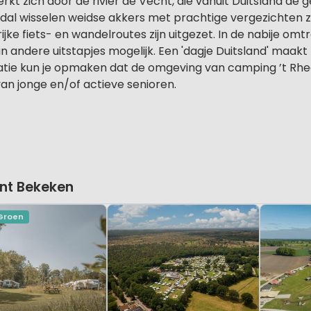
merkt zich door de rivier de Vecht, die vanuit Duitsland 
et dal wisselen weidse akkers met prachtige vergezichten
rijke fiets- en wandelroutes zijn uitgezet. In de nabije om
an andere uitstapjes mogelijk. Een 'dagje Duitsland' maak
tie kun je opmaken dat de omgeving van camping ’t Rhee
van jonge en/of actieve senioren.
nt Bekeken
 Groen