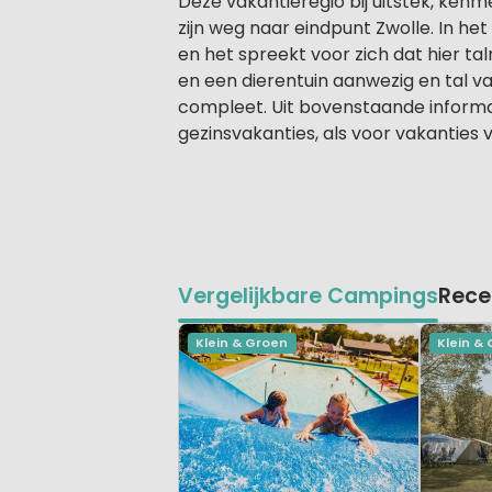
Deze vakantieregio bij uitstek, ken
zijn weg naar eindpunt Zwolle. In h
en het spreekt voor zich dat hier tal
en een dierentuin aanwezig en tal v
compleet. Uit bovenstaande informa
gezinsvakanties, als voor vakanties 
Vergelijkbare Campings
Rece
Klein & Groen
Klein &