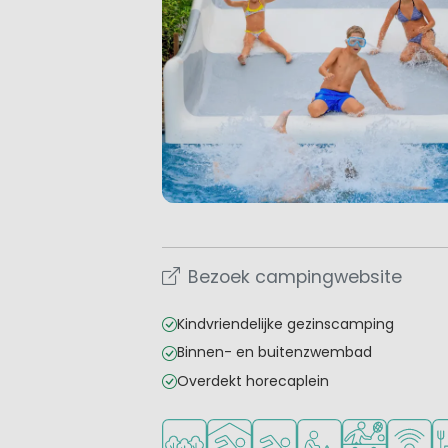
Bezoek campingwebsite
Kindvriendelijke gezinscamping
Binnen- en buitenzwembad
Overdekt horecaplein
Ligt in een bosrijke omgeving
Overdekt zwembad
Openlucht zwembad
Aanbevolen voor j
Veel mogelij
WiFi be
Re