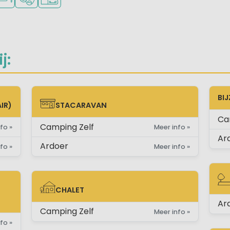
j:
BI
IR)
STACARAVAN
STACARAVAN
Ca
Camping Zelf
fo »
Meer info »
Ar
Ardoer
fo »
Meer info »
CHALET
ST
E)
CHALET
Ar
Camping Zelf
Meer info »
fo »