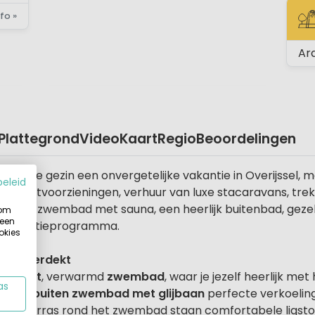
fo »
ST
Ar
Plattegrond
Video
Kaart
Regio
Beoordelingen
u en je gezin een onvergetelijke vakantie in Overijsse
beleid
 toiletvoorzieningen, verhuur van luxe stacaravans, tre
dekt zwembad met sauna, een heerlijk buitenbad, gezell
 om
 een
 recreatieprogramma.
okies
 of overdekt
verdekt
, verwarmd
zwembad
, waar je jezelf heerlijk m
as
elegen
buiten zwembad met glijbaan
perfecte verkoelin
 het terras rond het zwembad staan comfortabele ligstoe