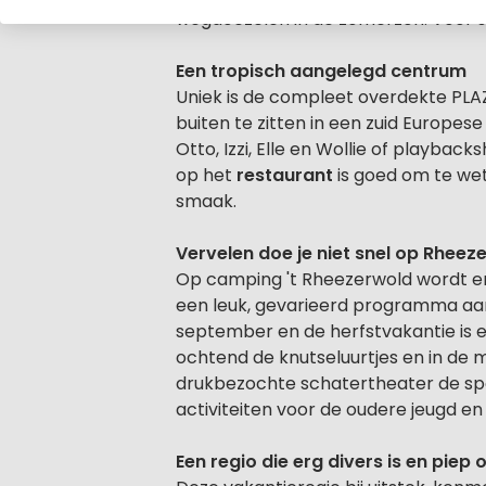
wegdoezelen in de zomerzon. Voor sc
Een tropisch aangelegd centrum
Uniek is de compleet overdekte PLAZA
buiten te zitten in een zuid Europese
Otto, Izzi, Elle en Wollie of playbac
op het
restaurant
is goed om te wet
smaak.
Vervelen doe je niet snel op Rheez
Op camping 't Rheezerwold wordt er 
een leuk, gevarieerd programma aan
september en de herfstvakantie is e
ochtend de knutseluurtjes en in de 
drukbezochte schatertheater de spe
activiteiten voor de oudere jeugd e
Een regio die erg divers is en piep