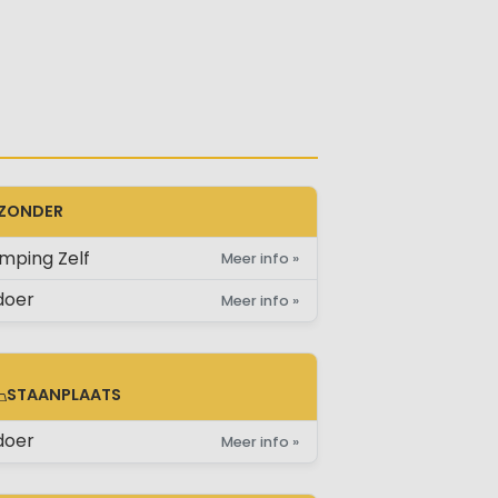
JZONDER
mping Zelf
Meer info »
doer
Meer info »
STAANPLAATS
AANPLAATS
doer
Meer info »