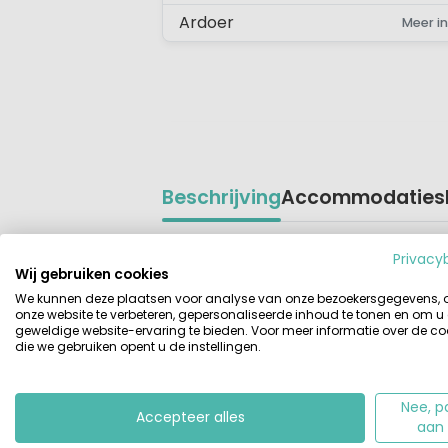
Ardoer
Meer in
Beschrijving
Accommodaties
Beschrijving
Vakantiepark Rheezerwold bezorgt jo
Privacy
voorzien van alle gemakken, moderne
Wij gebruiken cookies
kampeerbungalow, een prachtig over
We kunnen deze plaatsen voor analyse van onze bezoekersgegevens,
onze website te verbeteren, gepersonaliseerde inhoud te tonen en om u
spelgelegenheid en een gevarieerd
geweldige website-ervaring te bieden. Voor meer informatie over de co
die we gebruiken opent u de instellingen.
Heerlijk zwemmen en spelen buiten
’t Rheezerwold heeft een sfeervol
o
Nee, p
warme dagen geeft het centraal g
Accepteer alles
aan
van een reeks zonnecollectoren. Op