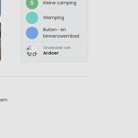
S
Kleine camping
Glamping
Buiten- en
binnenzwembad
Onderdeel van
Ardoer
team