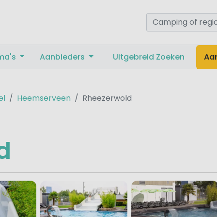
ma's
Aanbieders
Uitgebreid Zoeken
Aa
el
Heemserveen
Rheezerwold
d