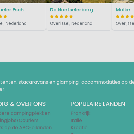
eler Esch
De Noetselerberg
Mölke
sel, Nederland
Overijssel, Nederland
Overijsse
uurtenten, stacaravans en glamping-accommodaties op de
er.
IG & OVER ONS
POPULAIRE LANDEN
ndere campingplekken
Frankrijk
ngjobs/Couriers
Italië
ts op de ABC-eilanden
Kroatië