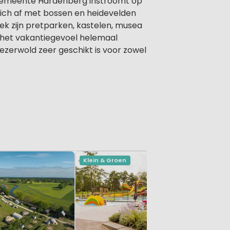
de gemeente Hardenberg instroomt op
 zich af met bossen en heidevelden
trek zijn pretparken, kastelen, musea
t het vakantiegevoel helemaal
zerwold zeer geschikt is voor zowel
Klein & Groen
Klein & Gr
Overijssel