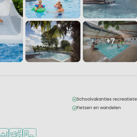
+7
Schoolvakanties recreatie
Fietsen en wandelen
onge kinderen
kheden om te sporten
schikbaar
staurant of pizzeria
Animatieprogramma
Laadpaal elektrische auto