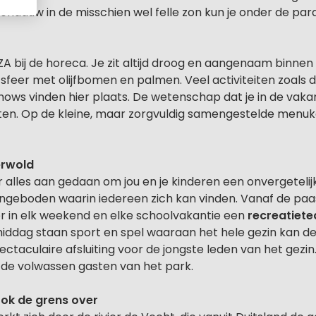
haduw in de misschien wel felle zon kun je onder de para
 bij de horeca. Je zit altijd droog en aangenaam binnen te
 sfeer met olijfbomen en palmen. Veel activiteiten zoals d
kshows vinden hier plaats. De wetenschap dat je in de vaka
en. Op de kleine, maar zorgvuldig samengestelde menukaa
erwold
alles aan gedaan om jou en je kinderen een onvergetelij
geboden waarin iedereen zich kan vinden. Vanaf de paa
r in elk weekend en elke schoolvakantie een
recreatiet
middag staan sport en spel waaraan het hele gezin kan dee
ctaculaire afsluiting voor de jongste leden van het gez
n de volwassen gasten van het park.
 ook de grens over