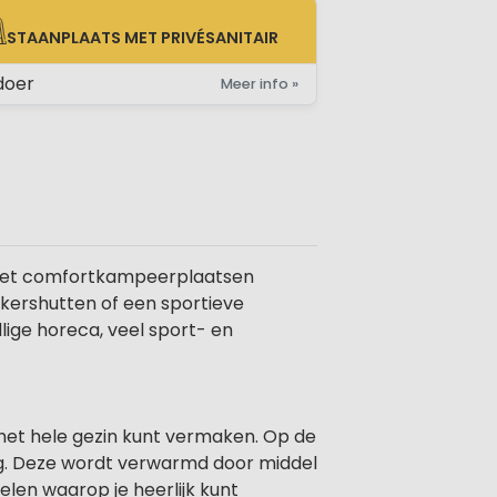
STAANPLAATS MET PRIVÉSANITAIR
AANPLAATS MET PRIVÉSANITAIR
doer
Meer info »
l, met comfortkampeerplaatsen
kkershutten of een sportieve
ige horeca, veel sport- en
et het hele gezin kunt vermaken. Op de
g. Deze wordt verwarmd door middel
len waarop je heerlijk kunt