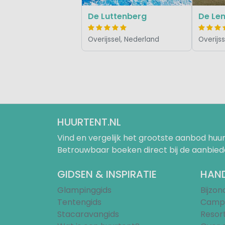
De Luttenberg
De Lem
Overijssel, Nederland
Overijs
HUURTENT.NL
Vind en vergelijk het grootste aanbod h
Betrouwbaar boeken direct bij de aanbied
GIDSEN & INSPIRATIE
HAND
Glampinggids
Bijzo
Tentengids
Campi
Stacaravangids
Resor