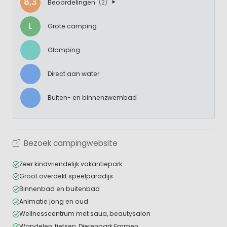
8,3
Beoordelingen
(2)
L
Grote camping
Glamping
Direct aan water
Buiten- en binnenzwembad
Bezoek campingwebsite
Zeer kindvriendelijk vakantiepark
Groot overdekt speelparadijs
Binnenbad en buitenbad
Animatie jong en oud
Wellnesscentrum met saua, beautysalon
Wandelen, fietsen, Dierenpark Emmen