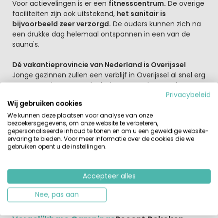
Voor actievelingen is er een
fitnesscentrum.
De overige
faciliteiten zijn ook uitstekend,
het sanitair is
bijvoorbeeld zeer verzorgd.
De ouders kunnen zich na
een drukke dag helemaal ontspannen in een van de
sauna's.
Dé vakantieprovincie van Nederland is Overijssel
Jonge gezinnen zullen een verblijf in Overijssel al snel erg
gaan waarderen. Wat dacht je van een kanotocht over
Privacybeleid
de Vecht? Verder is de hele provincie geschikt voor
Wij gebruiken cookies
wandelaars en fietsers. Er liggen prachtige routes door
diverse mooie natuurgebieden.
We kunnen deze plaatsen voor analyse van onze
bezoekersgegevens, om onze website te verbeteren,
In de directe omgeving kun je mooie
wandelingen en
gepersonaliseerde inhoud te tonen en om u een geweldige website-
fietstochten
maken. Winkelen in de buurt kan in
ervaring te bieden. Voor meer informatie over de cookies die we
Ommen zelf, Zwolle of Almelo.
gebruiken opent u de instellingen.
Ook liggen er op korte afstand diverse pretparken zoals
Slagharen, Avonturenpark Hellendoorn en Wildlands
Accepteer alles
Adventure Zoo Emmen.
Nee, pas aan