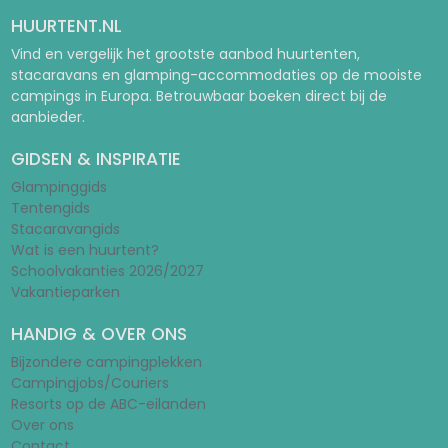
HUURTENT.NL
Vind en vergelijk het grootste aanbod huurtenten,
stacaravans en glamping-accommodaties op de mooiste
campings in Europa. Betrouwbaar boeken direct bij de
aanbieder.
GIDSEN & INSPIRATIE
Glampinggids
Tentengids
Stacaravangids
Wat is een huurtent?
Schoolvakanties 2026/2027
Vakantieparken
HANDIG & OVER ONS
Bijzondere campingplekken
Campingjobs/Couriers
Resorts op de ABC-eilanden
Over ons
Contact