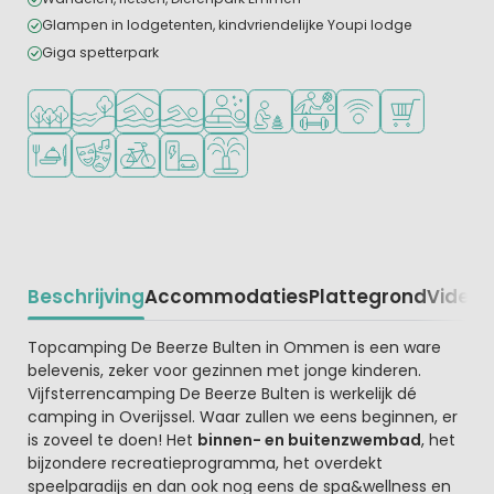
Glampen in lodgetenten, kindvriendelijke Youpi lodge
Giga spetterpark
Ligt in een bosrijke omgeving
Ligt bij het water
Overdekt zwembad
Openlucht zwembad
Wellnessfaciliteiten
Aanbevolen voor jonge kindere
Veel mogelijkheden om te
WiFi beschikbaar
Campingwinke
Restaurant of pizzeria
Animatieprogramma
Fietsverhuur
Laadpaal elektrische auto
Waterspeeltuin
Beschrijving
Accommodaties
Plattegrond
Video
K
Beschrijving
Topcamping De Beerze Bulten in Ommen is een ware
belevenis, zeker voor gezinnen met jonge kinderen.
Vijfsterrencamping De Beerze Bulten is werkelijk dé
camping in Overijssel. Waar zullen we eens beginnen, er
is zoveel te doen! Het
binnen- en buitenzwembad
, het
bijzondere recreatieprogramma, het overdekt
speelparadijs en dan ook nog eens de spa&wellness en