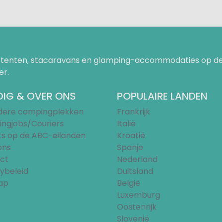
uurtenten, stacaravans en glamping-accommodaties op de
er.
IG & OVER ONS
POPULAIRE LANDEN
ndere campingplekken
Frankrijk
ngjobs/Couriers
Italië
ts op de ABC-eilanden
Kroatië
ons
Spanje
ct
Nederland
ybeleid
Duitsland
ap
België
Luxemburg
Oostenrijk
Slovenië