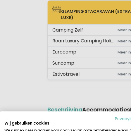
GLAMPING STACARAVAN (EXTRA
GLAMPING STACARAVAN (EXTRA LUX
LUXE)
Camping Zelf
Meer in
Roan Luxury Camping Holidays
Meer in
Eurocamp
Meer in
Suncamp
Meer in
Estivotravel
Meer in
Beschrijving
Accommodaties
Privacy
Beschrijving
Wij gebruiken cookies
In de Kempen, het zuidelijk deel va
We kunnen deze plaatsen voor analyse van onze bezoekersgegevens,