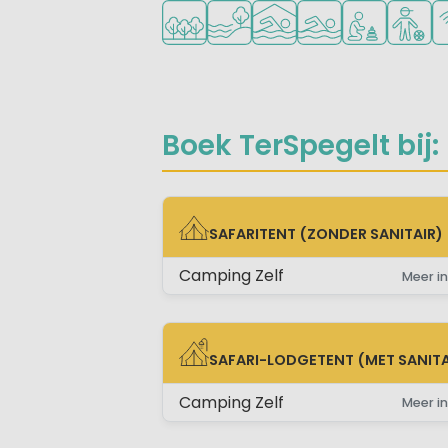
Ligt in een bosrijke omgeving
Ligt bij het water
Overdekt zwembad
Openlucht zwemb
Aanbevolen v
Aanbevo
Wi
Boek TerSpegelt bij:
SAFARITENT (ZONDER SANITAIR)
SAFARITENT (ZONDER SANITAIR)
Camping Zelf
Meer in
SAFARI-LODGETENT (MET SANITA
SAFARI-LODGETENT (MET SANITAIR)
Camping Zelf
Meer in