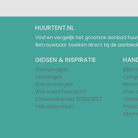
HUURTENT.NL
Vind en vergelijk het grootste aanbod h
Betrouwbaar boeken direct bij de aanbied
GIDSEN & INSPIRATIE
HAND
Glampinggids
Bijzo
Tentengids
Campi
Stacaravangids
Resor
Wat is een huurtent?
Over 
Schoolvakanties 2026/2027
Conta
Vakantieparken
Privac
Sitem