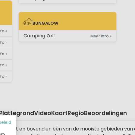
E)
BUNGALOW
BUNGALOW
fo »
Camping Zelf
Meer info »
fo »
fo »
fo »
fo »
Plattegrond
Video
Kaart
Regio
Beoordelingen
beleid
n Brabant en bovendien één van de mooiste gebieden van d
 om