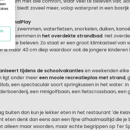
tiecentrum met alle comfort, waar veel te beleven valt. B
 een
gelt biedt zoveel meer, volop waterpret in een bosrijk
okies
et CanalPlay
 je kunt zwemmen, waterfietsen, snorkelen, duiken, kano
as
gewoon zwemmen in
het overdekte strandbad
. Het overde
van alles te beleven. Zo staat er een groot klimkasteel van 
r is maar 40 cm diep waardoor ook de jongere kinderen hi
niseert tijdens de schoolvakanties
en weekenden elke da
n ligt onder meer
een mooie recreatieplas met strand
, 
Blob, een spectaculair soort springkussen in het water. In
nderboerderij, een minigolfbaan, een fietscrossbaan, een 
g buiten dan kun je lekker eten in het restaurant 'de Keize
itent eten denk dan eens aan een fijne afhaalmaaltijd die je 
jn niet alleen maar woorden, maar echte begrippen op Ter 