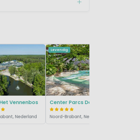
Levendig
RCN de 
Noord-Bra
 Het Vennenbos
Center Parcs De Kempervennen
abant, Nederland
Noord-Brabant, Nederland