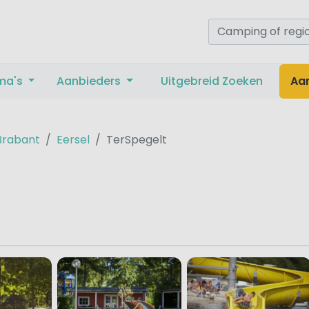
ma's
Aanbieders
Uitgebreid Zoeken
Aa
Brabant
Eersel
TerSpegelt