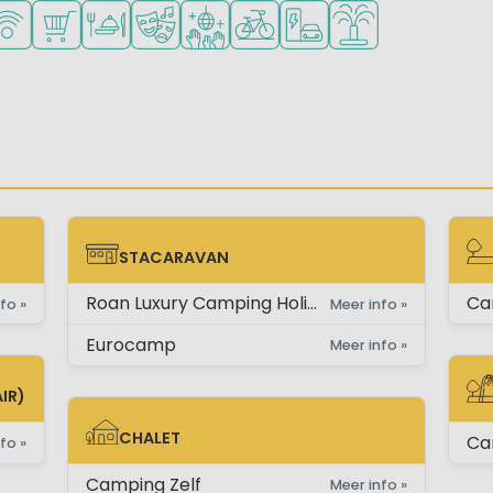
ad
oor jonge kinderen
len voor tieners
Fi beschikbaar
Campingwinkel/Supermarkt
Restaurant of pizzeria
Animatieprogramma
Discotheek
Fietsverhuur
Laadpaal elektrische au
Waterspeeltuin
STACARAVAN
STACARAVAN
ST
Roan Luxury Camping Holidays
Ca
fo »
Meer info »
Eurocamp
Meer info »
IR)
ST
CHALET
Ca
fo »
CHALET
Camping Zelf
Meer info »