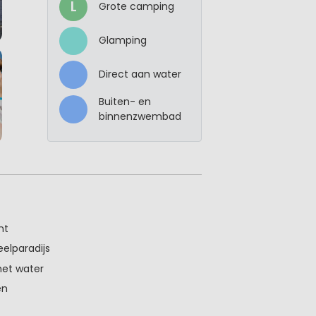
L
Grote camping
Glamping
Direct aan water
Buiten- en
binnenzwembad
nt
elparadijs
et water
en