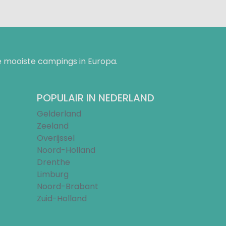
 mooiste campings in Europa.
POPULAIR IN NEDERLAND
Gelderland
Zeeland
Overijssel
Noord-Holland
Drenthe
Limburg
Noord-Brabant
Zuid-Holland