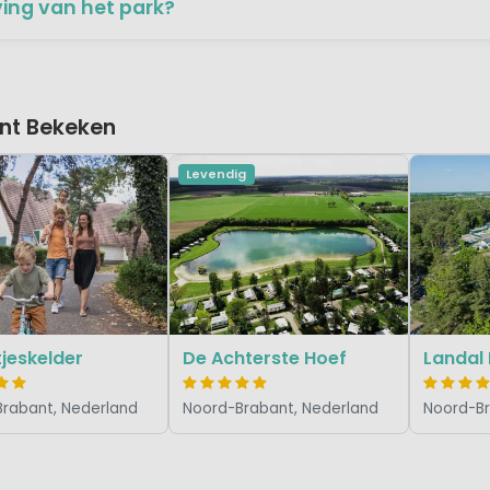
ving van het park?
nt Bekeken
Levendig
jeskelder
De Achterste Hoef
Landal
rabant, Nederland
Noord-Brabant, Nederland
Noord-Br