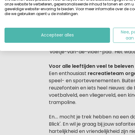
TerSpegelt
, een vijfsterren recrea
onze website te verbeteren, gepersonaliseerde inhoud te tonen en om u
kenmerk van de Kempen, maar TerSpe
geweldige website-ervaring te bieden. Voor meer informatie over de co
die we gebruiken opent u de instellingen.
Beleef het vernieuwde zwembad m
Uitgestrekte recreatieplassen, waar
Nee, p
Accepteer alles
dagje wat minder, dan ga je toch 
aan
bij de kinderen, er is hier namelijk 
'voetje-van-de-vloer-pad'. Het wate
Voor alle leeftijden veel te beleven
Een enthousiast
recreatieteam orga
speel- en sportevenementen. Buite
reuzefontein en iets heel nieuws: de 
voetbalveld, een vliegerveld, een ki
trampoline.
En.... mocht je trek hebben na een da
Blick'. En wil je graag bij jouw safar
hartelijkheid en vriendelijkheid zi