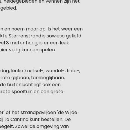
os, heidegebieden en vennen zijn het
 gebied.
ën en noem maar op. Is het weer een
kte Sterrenstrand is sowieso geliefd
wel 8 meter hoog, is er een leuk
er veilig kunnen spelen.
g, leuke knutsel-, wandel-, fiets-,
grote glijbaan, familieglijbaan,
 de buitenlucht ligt ook een
grote speeltuin en een grote
r' of het strandpaviljoen 'de Wijde
bij La Cantina kunt bestellen. De
Spegelt. Zowel de omgeving van