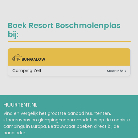
Boek Resort Boschmolenplas
bij:
BUNGALOW
BUNGALOW
Camping Zelf
Meer info »
HUURTENT.NL
Vind en vergelijk het grootste aanbod huurtenten,
stacaravans en glamping-accommodaties op de mooiste
campings in Europa. Betrouwbaar boeken direct bij de
aanbieder.