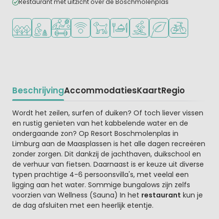
Restaurant met uitzicht over de Boschmolenplas
Ligt in een bosrijke omgeving
Aanbevolen voor jonge kinderen
Veel mogelijkheden om te sporten
WiFi beschikbaar
Huisdieren toegestaan
Restaurant of pizzeria
Watersportfaciliteiten
Groene ligging
Fietsverhuur
Beschrijving
Accommodaties
Kaart
Regio
Beschrijving
Wordt het zeilen, surfen of duiken? Of toch liever vissen
en rustig genieten van het kabbelende water en de
ondergaande zon? Op Resort Boschmolenplas in
Limburg aan de Maasplassen is het alle dagen recreëren
zonder zorgen. Dit dankzij de jachthaven, duikschool en
de verhuur van fietsen. Daarnaast is er keuze uit diverse
typen prachtige 4-6 persoonsvilla's, met veelal een
ligging aan het water. Sommige bungalows zijn zelfs
voorzien van Wellness (Sauna) In het
restaurant
kun je
de dag afsluiten met een heerlijk etentje.