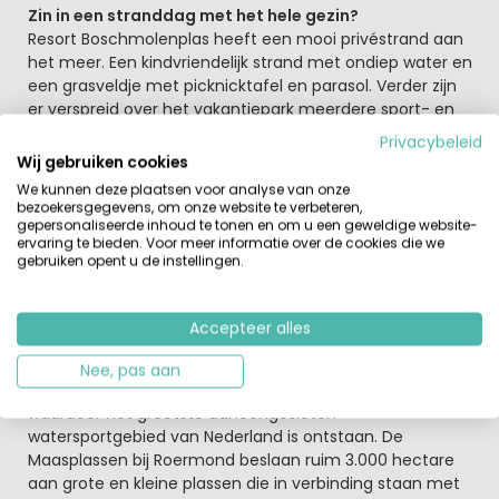
Zin in een stranddag met het hele gezin?
Resort Boschmolenplas heeft een mooi privéstrand aan
het meer. Een kindvriendelijk strand met ondiep water en
een grasveldje met picknicktafel en parasol. Verder zijn
er verspreid over het vakantiepark meerdere sport- en
speelactiviteiten mogelijk. Je kunt je uitleven op een van
Privacybeleid
de twee tennisbanen of een potje voetbal spelen op het
Wij gebruiken cookies
voetbalveld. Of misschien spreek je wel af bij de
We kunnen deze plaatsen voor analyse van onze
speeltuin met je nieuwe vrienden. En na een dag aan het
bezoekersgegevens, om onze website te verbeteren,
water kun je naar het restaurant voor een hapje en een
gepersonaliseerde inhoud te tonen en om u een geweldige website-
ervaring te bieden. Voor meer informatie over de cookies die we
drankje en genieten van het unieke uitzicht over de
gebruiken opent u de instellingen.
Boschmolenplas.
Ben je op zoek naar een vakantie aan het water?
Accepteer alles
Het vakantieresort bevindt zich in het hart van de
Limburgse Maasplassen. Dit unieke watergebied is
Nee, pas aan
ontstaan door de grindwinning in de vorige eeuw
waardoor het grootste aaneengesloten
watersportgebied van Nederland is ontstaan. De
Maasplassen bij Roermond beslaan ruim 3.000 hectare
aan grote en kleine plassen die in verbinding staan met