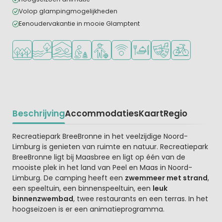
Volop glampingmogelijkheden
Eenoudervakantie in mooie Glamptent
Ligt in een bosrijke omgeving
Ligt bij het water
Overdekt zwembad
Aanbevolen voor jonge kinderen
Aanbevolen voor tieners
WiFi beschikbaar
Restaurant of pizzeria
Animatieprogramm
Fietsverhuur
Beschrijving
Accommodaties
Kaart
Regio
Beschrijving
Recreatiepark BreeBronne in het veelzijdige Noord-
Limburg is genieten van ruimte en natuur. Recreatiepark
BreeBronne ligt bij Maasbree en ligt op één van de
mooiste plek in het land van Peel en Maas in Noord-
Limburg. De camping heeft een
zwemmeer met strand
,
een speeltuin, een binnenspeeltuin, een
leuk
binnenzwembad
, twee restaurants en een terras. In het
hoogseizoen is er een animatieprogramma.