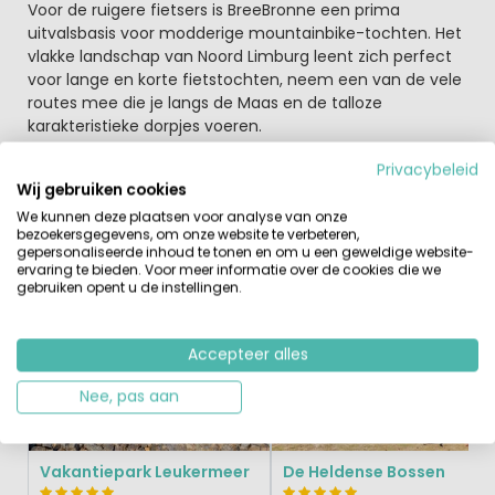
Voor de ruigere fietsers is BreeBronne een prima
uitvalsbasis voor modderige mountainbike-tochten. Het
vlakke landschap van Noord Limburg leent zich perfect
voor lange en korte fietstochten, neem een van de vele
routes mee die je langs de Maas en de talloze
karakteristieke dorpjes voeren.
Privacybeleid
Wij gebruiken cookies
We kunnen deze plaatsen voor analyse van onze
bezoekersgegevens, om onze website te verbeteren,
Vergelijkbare Campings
Recent Bekeken
gepersonaliseerde inhoud te tonen en om u een geweldige website-
ervaring te bieden. Voor meer informatie over de cookies die we
gebruiken opent u de instellingen.
Levendig
Accepteer alles
Nee, pas aan
Vakantiepark Leukermeer
De Heldense Bossen