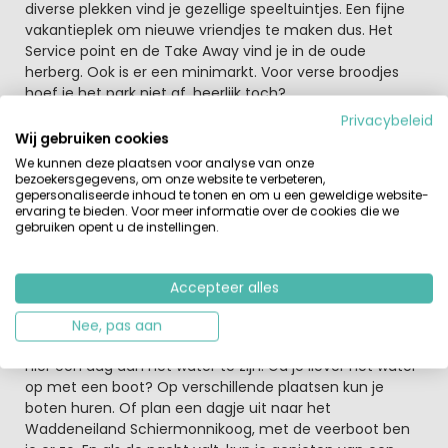
diverse plekken vind je gezellige speeltuintjes. Een fijne
vakantieplek om nieuwe vriendjes te maken dus. Het
Service point en de Take Away vind je in de oude
herberg. Ook is er een minimarkt. Voor verse broodjes
hoef je het park niet af, heerlijk toch?
Privacybeleid
Een waterrijke omgeving en sterrenkijken
Wij gebruiken cookies
Het Lauwersmeer was vroeger de Lauwerszee.
We kunnen deze plaatsen voor analyse van onze
Kunstmatige heuvels zorgen voor bescherming tegen
bezoekersgegevens, om onze website te verbeteren,
gepersonaliseerde inhoud te tonen en om u een geweldige website-
het hoge water. Deze heuvels worden wierden genoemd.
ervaring te bieden. Voor meer informatie over de cookies die we
Het park ligt bij het wierdedorp Vierhuizen. Ga je de
gebruiken opent u de instellingen.
omgeving op de fiets of te voet verkennen, dan valt het
gevarieerde landschap je vast op. Water, uitgestrekte
weilanden en bossen wisselen elkaar af. De natuur in en
Accepteer alles
bij het Lauwersmeer is zo bijzonder, dat het gebied is
benoemd tot Nationaal Park. Bij Lauwersoog vind je
Nee, pas aan
enkele leuke strandjes. Bij warm weer is het heerlijk om
hier een dag aan het water te zijn. Ga je liever het water
op met een boot? Op verschillende plaatsen kun je
boten huren. Of plan een dagje uit naar het
Waddeneiland Schiermonnikoog, met de veerboot ben