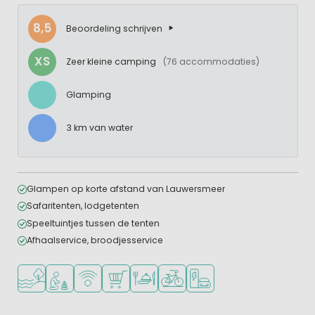
8,5
Beoordeling schrijven
XS
Zeer kleine camping
(76 accommodaties)
Glamping
3 km van water
Glampen op korte afstand van Lauwersmeer
Safaritenten, lodgetenten
Speeltuintjes tussen de tenten
Afhaalservice, broodjesservice
Ligt bij het water
Aanbevolen voor jonge kinderen
WiFi beschikbaar
Campingwinkel/Supermarkt
Restaurant of pizzeria
Fietsverhuur
Laadpaal elektrische auto