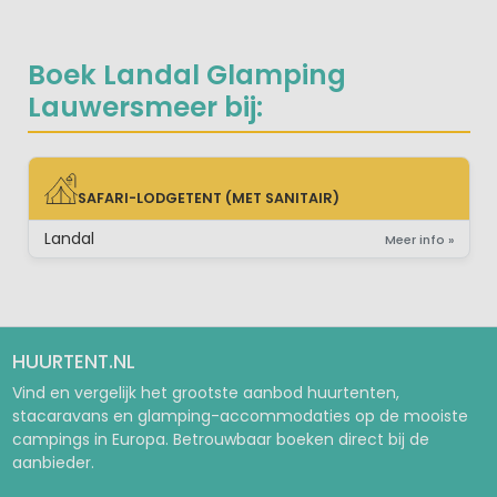
Boek Landal Glamping
Lauwersmeer bij:
SAFARI-LODGETENT (MET SANITAIR)
SAFARI-LODGETENT (MET SANITAIR)
Landal
Meer info »
HUURTENT.NL
Vind en vergelijk het grootste aanbod huurtenten,
stacaravans en glamping-accommodaties op de mooiste
campings in Europa. Betrouwbaar boeken direct bij de
aanbieder.