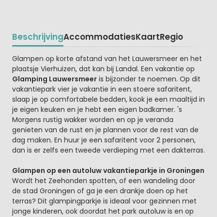
Beschrijving
Accommodaties
Kaart
Regio
Beschrijving
Glampen op korte afstand van het Lauwersmeer en het
plaatsje Vierhuizen, dat kan bij Landal. Een vakantie op
Glamping Lauwersmeer
is bijzonder te noemen. Op dit
vakantiepark vier je vakantie in een stoere safaritent,
slaap je op comfortabele bedden, kook je een maaltijd in
je eigen keuken en je hebt een eigen badkamer. 's
Morgens rustig wakker worden en op je veranda
genieten van de rust en je plannen voor de rest van de
dag maken. En huur je een safaritent voor 2 personen,
dan is er zelfs een tweede verdieping met een dakterras.
Glampen op een autoluw vakantieparkje in Groningen
Wordt het Zeehonden spotten, of een wandeling door
de stad Groningen of ga je een drankje doen op het
terras? Dit glampingparkje is ideaal voor gezinnen met
jonge kinderen, ook doordat het park autoluw is en op