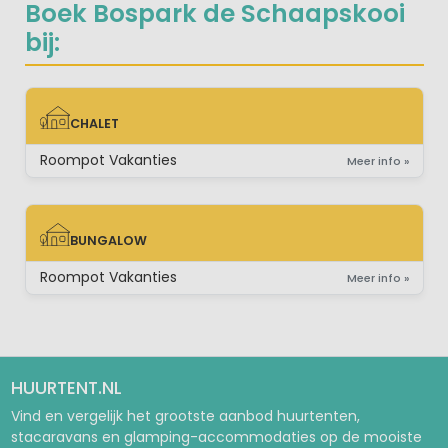
Boek Bospark de Schaapskooi
bij:
CHALET
CHALET
Roompot Vakanties
Meer info »
BUNGALOW
BUNGALOW
Roompot Vakanties
Meer info »
HUURTENT.NL
Vind en vergelijk het grootste aanbod huurtenten,
stacaravans en glamping-accommodaties op de mooiste