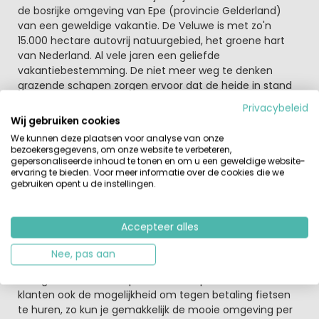
de bosrijke omgeving van Epe (provincie Gelderland)
van een geweldige vakantie. De Veluwe is met zo'n
15.000 hectare autovrij natuurgebied, het groene hart
van Nederland. Al vele jaren een geliefde
vakantiebestemming. De niet meer weg te denken
grazende schapen zorgen ervoor dat de heide in stand
wordt gehouden en zijn prachtige kleuren kan blijven
Privacybeleid
vertonen. Op diverse plaatsen op de Veluwe zijn nog
Wij gebruiken cookies
schaapherders met hun kudden te zien.
We kunnen deze plaatsen voor analyse van onze
bezoekersgegevens, om onze website te verbeteren,
Camping de Schaapskooi is autovrij waardoor de
gepersonaliseerde inhoud te tonen en om u een geweldige website-
ervaring te bieden. Voor meer informatie over de cookies die we
kinderen hier geen rekening mee hoeven te houden.
gebruiken opent u de instellingen.
Verder kan een tafeltennis tafel ook hier natuurlijk niet
ontbreken en is er ook gelegenheid om gebruik te
maken van de tennisbaan. Als je een dagje rust wil kan
Accepteer alles
dit ook als het minder weer is aan het overdekte
zwembad. 's Avonds kun je gezellig een hapje gaan eten
Nee, pas aan
in het restaurant op het park of een lekker sapje
nuttigen in de bar. Bospark de Schaapskooi biedt haar
klanten ook de mogelijkheid om tegen betaling fietsen
te huren, zo kun je gemakkelijk de mooie omgeving per