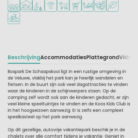
Ligt in een bosrijke omgeving
Overdekt zwembad
Aanbevolen voor jonge kinderen
WiFi beschikbaar
Huisdieren toegestaan
Campingwinkel/Supermarkt
Restaurant of pizzeria
Animatieprogramm
Groene ligging
Fietsverhuur
Beschrijving
Accommodaties
Plattegrond
Video
K
Beschrijving
Bospark De Schaapskooi ligt in een rustige omgeving in
de Veluwe, vlakbij het park kan je heerlijk wandelen en
fietsen. In de buurt zijn ook veel dagattracties te vinden
waar de kinderen in de schijnwerpers staan. Op de
camping zelf wordt ook aan de kinderen gedacht, er zijn
veel kleine speeltuintjes te vinden en de Koos Kids Club is
in het hoogseizoen aanwezig. Er is zelfs een compleet
speelkasteel op het park aanwezig.
Op dit gezellige, autovrije vakantiepark beschik je in de
chalets over alle comfort tijdens je vakantie. Geniet in