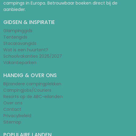
campings in Europa. Betrouwbaar boeken direct bij de
aanbieder.
GIDSEN & INSPIRATIE
Glampinggids
Tentengids
Stacaravangids
Wat is een huurtent?
Schoolvakanties 2026/2027
Vakantieparken
HANDIG & OVER ONS
Bijzondere campingplekken
Campingjobs/Couriers
Resorts op de ABC-eilanden
Over ons
Contact
Privacybeleid
Sitemap
POPULAIRE LANDEN