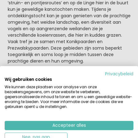
‘struin- en pontjesroutes’ en op de Linge hier in de buurt
kun je geweldige kanotochten maken. Tijdens je
ontdekkingstocht kan je gaan genieten van de prachtige
omgeving, het weidse landschap, een diversiteit aan
vogels en op aangrenzende weilanden zie je
verschillende koeienrassen, die hier in kuddes grazen.
Vaak tref je ze samen met Konikpaarden en
Prezwalskypaarden. Deze gebieden zijn soms beperkt
toegankelijk en soms loop je midden tussen deze
prachtige dieren en hun omgeving.
Privacybeleid
Een kindvriendelijke boerderijvakantie
Wij gebruiken cookies
Naast de boerderij ligt het Mariabos. Heerlijk voor
kinderen om in te spelen, boshutten te bouwen en een
We kunnen deze plaatsen voor analyse van onze
bezoekersgegevens, om onze website te verbeteren,
spannende ontdekkingsreis te maken. De streek wordt
gepersonaliseerde inhoud te tonen en om u een geweldige website-
gekenmerkt door rust en ruimte. Verder is de omgeving
ervaring te bieden. Voor meer informatie over de cookies die we
uitermate geschikt voor kanotochten, wandelen en
gebruiken opent u de instellingen.
fietstochten. In het hoogseizoen is met name de
Pontjesroute erg geschikt om tijdens je verblijf op Hoeve
Accepteer alles
de Pippert de Betuwe te ontdekken. Boer Cor neemt je
graag mee met de tractor en kar op een Boeren
Nee, pas aan