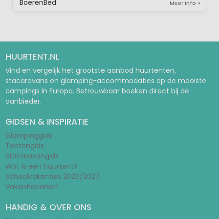
BoerenBed
Meer info »
HUURTENT.NL
Vind en vergelijk het grootste aanbod huurtenten,
stacaravans en glamping-accommodaties op de mooiste
campings in Europa. Betrouwbaar boeken direct bij de
aanbieder.
GIDSEN & INSPIRATIE
Glampinggids
Tentengids
Stacaravangids
Wat is een huurtent?
Schoolvakanties 2026/2027
Vakantieparken
HANDIG & OVER ONS