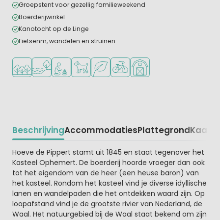
Groepstent voor gezellig familieweekend
Boerderijwinkel
Kanotocht op de Linge
Fietsenm, wandelen en struinen
Ligt in een bosrijke omgeving
Ligt bij het water
Aanbevolen voor jonge kinderen
Huisdieren toegestaan
Groene ligging
Fietsverhuur
Boerderijcamping
Beschrijving
Accommodaties
Plattegrond
Kaart
R
Beschrijving
Hoeve de Pippert stamt uit 1845 en staat tegenover het
Kasteel Ophemert. De boerderij hoorde vroeger dan ook
tot het eigendom van de heer (een heuse baron) van
het kasteel. Rondom het kasteel vind je diverse idyllische
lanen en wandelpaden die het ontdekken waard zijn. Op
loopafstand vind je de grootste rivier van Nederland, de
Waal. Het natuurgebied bij de Waal staat bekend om zijn