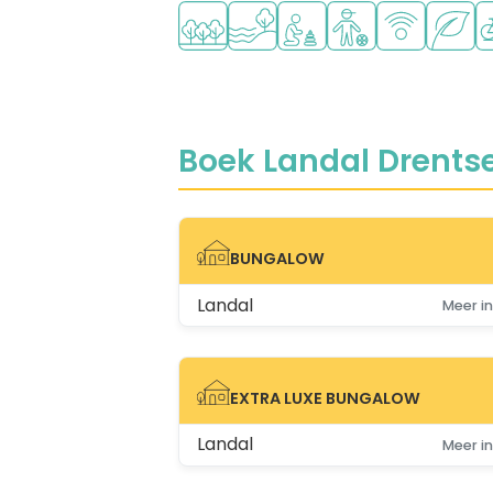
Ligt in een bosrijke omgeving
Ligt bij het water
Aanbevolen voor jonge k
Aanbevolen voor ti
WiFi beschik
Groene 
Fi
Boek Landal Drentse
BUNGALOW
BUNGALOW
Landal
Meer in
EXTRA LUXE BUNGALOW
EXTRA LUXE BUNGALOW
Landal
Meer in