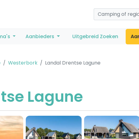
ma's
Aanbieders
Uitgebreid Zoeken
Aa
e
Westerbork
Landal Drentse Lagune
ntse Lagune