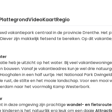
Plattegrond
Video
Kaart
Regio
uwd vakantiepark centraal in de provincie Drenthe. Het p
iever zijn makkelijk fietsend te bereiken. Op dit vakantie
ater
ie heb je uitzicht op het water. Bij veel vakantiewoningen
len bouwen. Vanaf je vakantieadres kun je wel drie natuur
Hooghalen in een half uurtje. Het Nationaal Park Dwingeld
 de rust, de stilte en het mooie landschap. Voor een moo
sterdam naar het voormalig Kamp Westerbork.
ar
nt in deze omgeving zijn prachtige
wandel- en fietsroute
 kinderen is het natuurlijk erg leuk om een dagje
Attract