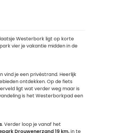
laatsje Westerbork ligt op korte
park vier je vakantie midden in de
 vind je een privéstrand. Heerlijk
gebieden ontdekken. Op de fiets
erveld ligt wat verder weg maar is
i wandeling is het Westerborkpad een
s
. Verder loop je vanaf het
iepark Drouwenerzand 19 km.
in te