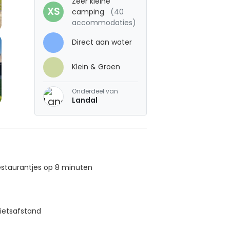
Zeer kleine
XS
camping
(40
accommodaties)
Direct aan water
Klein & Groen
Onderdeel van
Landal
staurantjes op 8 minuten
fietsafstand