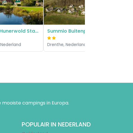
Drenthe, 
Landal Hunerwold State
Summio Buitenplaats de Marke Van Ruinen
 Nederland
Drenthe, Nederland
 mooiste campings in Europa.
POPULAIR IN NEDERLAND