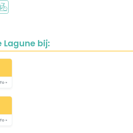
inderen
eners
baar
ligging
etsverhuur
 Lagune bij:
fo »
fo »