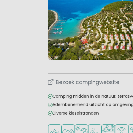
Bezoek campingwebsite
Camping midden in de natuur, terras
Adembenemend uitzicht op omgevin
Diverse kiezelstranden
Ligt in de heuvels/bergen
Ligt in een bosrijke omgeving
Ligt bij strand en zee
Aanbevolen voor j
Veel mogelij
WiFi be
Hu