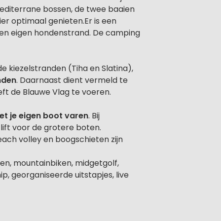
 mediterrane bossen, de twee baaien
er optimaal genieten.Er is een
n een eigen hondenstrand. De camping
 kiezelstranden (Tiha en Slatina),
nden
. Daarnaast dient vermeld te
eft de Blauwe Vlag te voeren.
et je eigen boot varen
. Bij
lift voor de grotere boten.
beach volley en boogschieten zijn
den, mountainbiken, midgetgolf,
p, georganiseerde uitstapjes, live