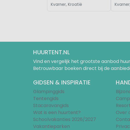
Kvarner, Kroatië
Kvarner
HUURTENT.NL
Vind en vergelijk het grootste aanbod h
Betrouwbaar boeken direct bij de aanbied
GIDSEN & INSPIRATIE
HAND
Glampinggids
Bijzo
Tentengids
Campi
Stacaravangids
Resor
Wat is een huurtent?
Over 
Schoolvakanties 2026/2027
Conta
Vakantieparken
Privac