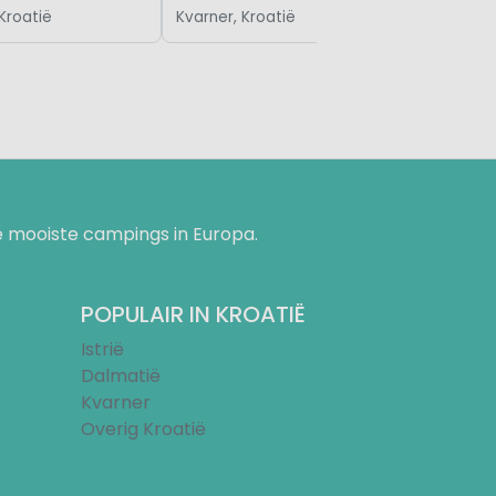
Kroatië
Kvarner, Kroatië
 mooiste campings in Europa.
POPULAIR IN KROATIË
Istrië
Dalmatië
Kvarner
Overig Kroatië