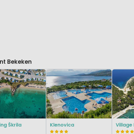
nt Bekeken
ng Škrila
Klenovica
Village