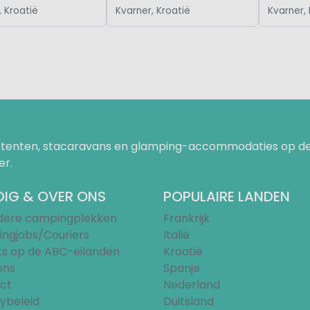
, Kroatië
Kvarner, Kroatië
Kvarner, 
uurtenten, stacaravans en glamping-accommodaties op de
er.
IG & OVER ONS
POPULAIRE LANDEN
ndere campingplekken
Frankrijk
ngjobs/Couriers
Italië
ts op de ABC-eilanden
Kroatië
ons
Spanje
ct
Nederland
ybeleid
Duitsland