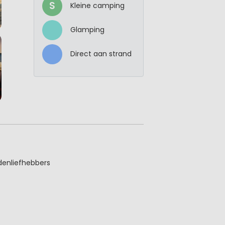
S
Kleine camping
Glamping
Direct aan strand
denliefhebbers