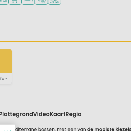
E)
fo »
Plattegrond
Video
Kaart
Regio
ooie mediterrane bossen, met een van
de mooiste kiezel