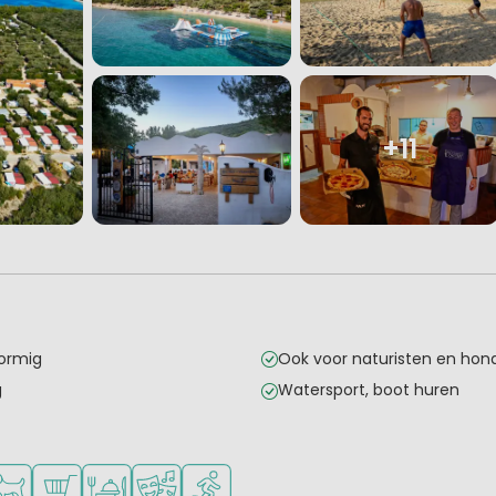
+11
vormig
Ook voor naturisten en hon
g
Watersport, boot huren
onge kinderen
kheden om te sporten
schikbaar
isdieren toegestaan
Campingwinkel/Supermarkt
Restaurant of pizzeria
Animatieprogramma
Watersportfaciliteiten