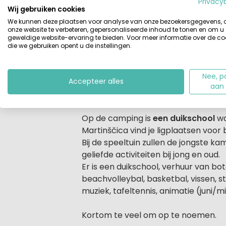
Beschrijving
Privacy
uitzicht op Martinščica op het eilan
Wij gebruiken cookies
en een van de mooiste stranden van 
We kunnen deze plaatsen voor analyse van onze bezoekersgegevens,
onze website te verbeteren, gepersonaliseerde inhoud te tonen en om u
supermarkt, kiosk, restaurant, pizz
geweldige website-ervaring te bieden. Voor meer informatie over de co
is
terrasvormig aangelegd
. Een va
die we gebruiken opent u de instellingen.
Camping Slatina heeft behalve twee 
Nee, p
een aantal weggestopte kiezelstra
Accepteer alles
aan
worden dat strand Slatina een van d
Op de camping is
een duikschool
wa
Martinščica vind je ligplaatsen voor 
Bij de speeltuin zullen de jongste k
geliefde activiteiten bij jong en oud.
Er is een duikschool, verhuur van bo
beachvolleybal, basketbal, vissen, s
muziek, tafeltennis, animatie (juni
Kortom te veel om op te noemen.