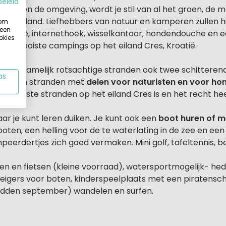
beleid
d Cres en de omgeving, wordt je stil van al het groen, de
het eiland. Liefhebbers van natuur en kamperen zullen hi
 om
 een
eria, cafè, internethoek, wisselkantoor, hondendouche e
okies
n de mooiste campings op het eiland Cres, Kroatië.
voornamelijk rotsachtige stranden ook twee schitterende
as
ndjes en stranden met
delen voor naturisten en voor ho
e mooiste stranden op het eiland Cres is en het recht he
ar je kunt leren duiken. Je kunt ook een
boot huren of m
boten, een helling voor de te waterlating in de zee en een 
ampeerdertjes zich goed vermaken. Mini golf, tafeltennis, 
ten en fietsen (kleine voorraad), watersportmogelijk- he
teigers voor boten, kinderspeelplaats met een piratenschi
/midden september) wandelen en surfen.