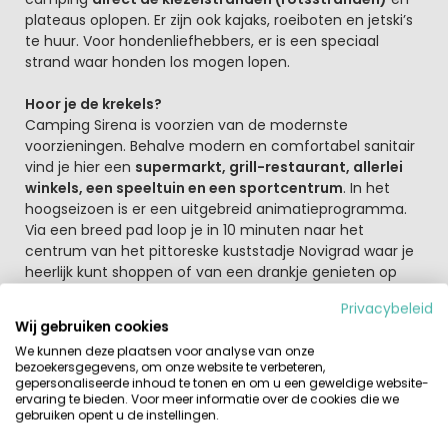
plateaus oplopen. Er zijn ook kajaks, roeiboten en jetski’s
te huur. Voor hondenliefhebbers, er is een speciaal
strand waar honden los mogen lopen.
Hoor je de krekels?
Camping Sirena is voorzien van de modernste
voorzieningen. Behalve modern en comfortabel sanitair
vind je hier een
supermarkt, grill-restaurant, allerlei
winkels, een speeltuin en een sportcentrum
. In het
hoogseizoen is er een uitgebreid animatieprogramma.
Via een breed pad loop je in 10 minuten naar het
centrum van het pittoreske kuststadje Novigrad waar je
heerlijk kunt shoppen of van een drankje genieten op
een terras.
Privacybeleid
Wij gebruiken cookies
De camping heeft verschillende sportfaciliteiten zoals
We kunnen deze plaatsen voor analyse van onze
tennis, tafeltennis, minigolf, volleybal, basketbal en
bezoekersgegevens, om onze website te verbeteren,
voetbal
. Je kunt ook fietsen en waterfietsen huren. Op
gepersonaliseerde inhoud te tonen en om u een geweldige website-
het terrein bevinden zich een supermarkt, wasserette en
ervaring te bieden. Voor meer informatie over de cookies die we
gebruiken opent u de instellingen.
geldautomaat.