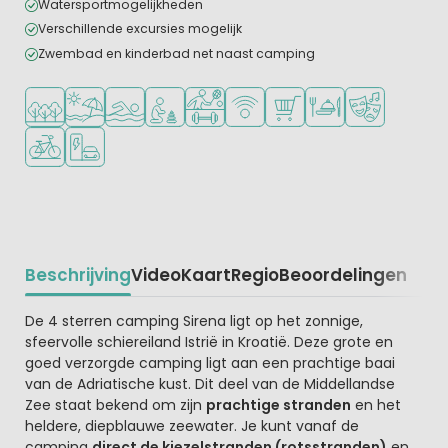
Watersportmogelijkheden
Verschillende excursies mogelijk
Zwembad en kinderbad net naast camping
Ligt in een bosrijke omgeving
Ligt bij strand en zee
Openlucht zwembad
Aanbevolen voor jonge kinderen
Veel mogelijkheden om te sporten
WiFi beschikbaar
Campingwinkel/Supermar
Restaurant of pizzer
Animatieprog
Fietsverhuur
Laadpaal elektrische auto
Beschrijving
Video
Kaart
Regio
Beoordelingen
Beschrijving
De 4 sterren camping Sirena ligt op het zonnige,
sfeervolle schiereiland Istrië in Kroatië. Deze grote en
goed verzorgde camping ligt aan een prachtige baai
van de Adriatische kust. Dit deel van de Middellandse
Zee staat bekend om zijn
prachtige stranden
en het
heldere, diepblauwe zeewater. Je kunt vanaf de
camping
direct de kiezelstranden (rotsstranden)
en