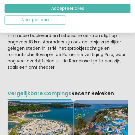
Camping Sirena ligt direct aan zee en in een bosrijke
Accepteer alles
omgeving
Het centrum van Novigrad met zijn gezellige restaurants
Nee, pas aan
en bars ligt op ongeveer tien minuten wandelafstand.
De havenstad en badplaats Porec, die bekend staat om
zijn mooie boulevard en historische centrum, ligt op
ongeveer 18 km. Aanraders zijn ook de ietsje zuidelijker
gelegen steden in Istrië: het sprookjesachtige en
romantische Rovinj en de Romeinse vestiging Pula, waar
nog veel overblijfselen uit de Romeinse tijd te zien zijn,
zoals een amfitheater.
Vergelijkbare Campings
Recent Bekeken