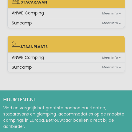
STACARAVAN
STACARAVAN
ANWB Camping
Meer info »
Suncamp
Meer info »
STAANPLAATS
STAANPLAATS
ANWB Camping
Meer info »
Suncamp
Meer info »
HUURTENT.NL
Vind en vergelijk het grootste aanbod huurtenten,
stacaravans en glamping-accommodaties op de mooiste
campings in Europa. Betrouwbaar boeken direct bij de
aanbieder.