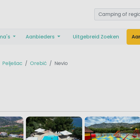
ma's
Aanbieders
Uitgebreid Zoeken
Aa
Pelješac
Orebić
Nevio