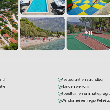
+11
and
Restaurant en strandbar
tië
Honden welkom
Speeltuin en animatiepro
Wijndomeinen regio Pelješ