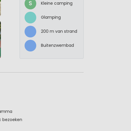
S
Kleine camping
Glamping
200 m van strand
Buitenzwembad
gramma
ac bezoeken