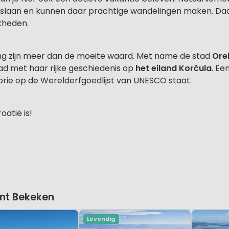
rslaan en kunnen daar prachtige wandelingen maken. Da
kheden.
ng zijn meer dan de moeite waard. Met name de stad
Ore
d met haar rijke geschiedenis op
het eiland Korčula
. Ee
istorie op de Werelderfgoedlijst van UNESCO staat.
oatië is!
nt Bekeken
Levendig