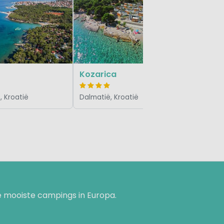
Amadria
Dalmatië,
Kozarica
, Kroatië
Dalmatië, Kroatië
 mooiste campings in Europa.