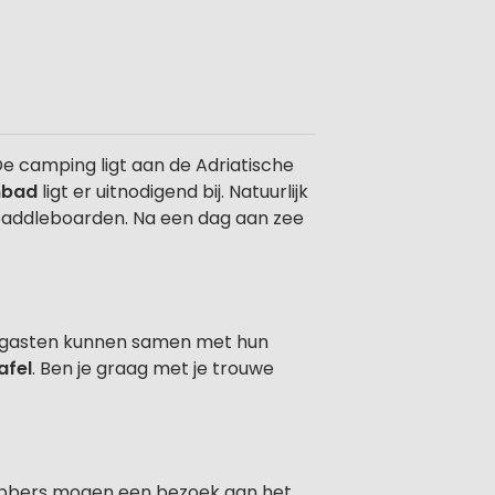
De camping ligt aan de Adriatische
mbad
ligt er uitnodigend bij. Natuurlijk
f paddleboarden. Na een dag aan zee
e gasten kunnen samen met hun
afel
. Ben je graag met je trouwe
fhebbers mogen een bezoek aan het