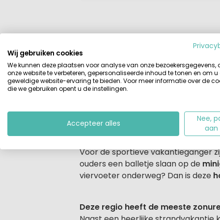
Privacy
Beschrijving
Accommodaties
Wij gebruiken cookies
We kunnen deze plaatsen voor analyse van onze bezoekersgegevens,
Beschrijving
Camping Nevio is een rustige, groen
onze website te verbeteren, gepersonaliseerde inhoud te tonen en om u
geweldige website-ervaring te bieden. Voor meer informatie over de co
kust, op het schiereiland Pelješac, 
die we gebruiken opent u de instellingen.
kun je ook
het kiezelstrand
opzoeken
geniet je van de lokale specialiteiten
Nee, p
Accepteer alles
aan
Genoeg te doen op deze kleine ca
Voor de sportieve vakantieganger zi
ouders een balletje slaan op de
min
viervoeter onderweg? Dan is deze
h
Deze regio heeft de meeste zonure
Naast een heerlijke strandvakantie 