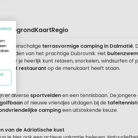
beleid
Plattegrond
Kaart
Regio
 om
e en kleinschalige
terrasvormige camping in Dalmatië
. 
 een
okies
ten noorden van het prachtige Dubrovnik. Het
buitenzwe
, waar je heerlijk kunt relaxen, snorkelen, windsurfen o
 die
het restaurant
op de menukaart heeft staan.
as
mping
jn er diverse
sportvelden
en een tennisbaan. De jonger
igolfbaan
of nieuwe vriendjes uitdagen bij de
tafeltennist
ondvriendelijke camping
een uitstekende keuze.
n van de Adriatische kust
kun je hier ook een actieve vakantie beleven. Natuurlie