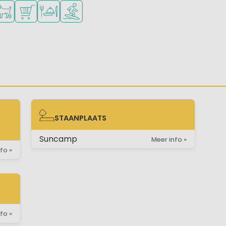
ad
oor jonge kinderen
schikbaar
isdieren toegestaan
Campingwinkel/Supermarkt
Restaurant of pizzeria
Watersportfaciliteiten
STAANPLAATS
E)
STAANPLAATS
Suncamp
Meer info »
fo »
fo »