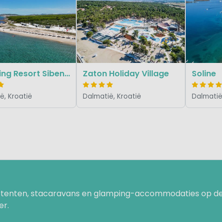
Camping Resort Sibenik
Zaton Holiday Village
Soline
ë, Kroatië
Dalmatië, Kroatië
Dalmatië
uurtenten, stacaravans en glamping-accommodaties op de
er.