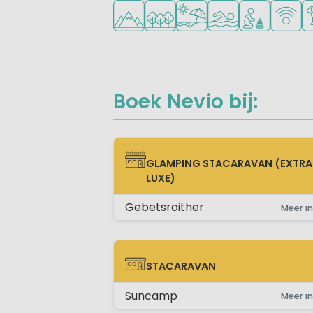
Ligt in de heuvels/bergen
Ligt in een bosrijke omgeving
Ligt bij strand en zee
Openlucht zwemb
Aanbevolen v
WiFi be
Hu
Boek Nevio bij:
GLAMPING STACARAVAN (EXTRA
GLAMPING STACARAVAN (EXTRA LUX
LUXE)
Gebetsroither
Meer in
STACARAVAN
STACARAVAN
Suncamp
Meer in