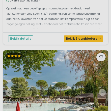
Diverse sportfaciliteiten
Op zoek naar een gezellige gezinscamping aan het Gardameer?
Viersterrencamping Eden is zo'n camping, een echte terrassencamping
aan het zuidwesten van het Gardameer. Het kampeerterrein ligt op een
hoger gelegen helling, met uitzicht over het fantastische Italiaanse meer
en het haventje van Portese. Logeren kun je hier in leuke stacaravans of
bungal...
Bekijk details
Bekijk 6 aanbieders