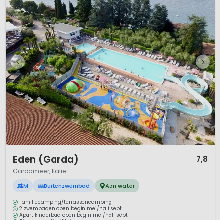
1 / 12
Eden (Garda)
7,8
Gardameer, Italië
M
Buitenzwembad
Aan water
Familiecamping/terrassencamping
2 zwembaden open begin mei/half sept
Apart kinderbad open begin mei/half sept