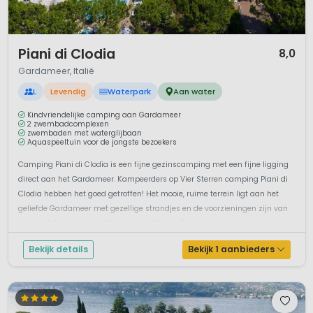
1 / 12
Piani di Clodia
8,0
Gardameer, Italië
L
Levendig
Waterpark
Aan water
Kindvriendelijke camping aan Gardameer
2 zwembadcomplexen
zwembaden met waterglijbaan
Aquaspeeltuin voor de jongste bezoekers
Camping Piani di Clodia is een fijne gezinscamping met een fijne ligging
direct aan het Gardameer. Kampeerders op Vier Sterren camping Piani di
Clodia hebben het goed getroffen! Het mooie, ruime terrein ligt aan het
geliefde Gardameer met gezellige strandjes en de voorzieningen zijn van
een uitstekend niveau. Op deze Vier Sterren Camping kun je log...
Bekijk details
Bekijk 1 aanbieders