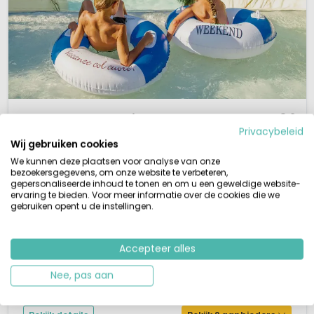
1 / 12
Weekend Glamping Resort
8,2
Privacybeleid
Gardameer, Italië
Wij gebruiken cookies
S
Buitenzwembad
Aan water
We kunnen deze plaatsen voor analyse van onze
bezoekersgegevens, om onze website te verbeteren,
Kindvriendelijke terrassencamping
gepersonaliseerde inhoud te tonen en om u een geweldige website-
1,5 km van de stranden van het Gardameer
ervaring te bieden. Voor meer informatie over de cookies die we
Zwembad met apart kinderbad
gebruiken opent u de instellingen.
Schitterend uitzicht op Salo
Weekend Glamping Resort is gelegen bij San Felice del Benaco, op een
heuvel met prachtige uitzichten over het Gardameer. De stranden van het
Accepteer alles
Gardameer liggen ongeveer 1500 m. verwijderd van camping Weekend.
Nee, pas aan
Deze moderne, goed onderhouden 4-sterrencamping is geschikt voor de
hele familie. De ervaren Nederlandse directie heeft gastvrijheid en verzorg...