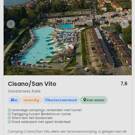
1 / 12
Cisano/San Vito
7,6
Gardameer, Italië
XL
Levendig
Buitenzwembad
Aan water
Levendige campings, verbonden met tunnel
Topligging tussen Bardolino en Lazise
Direct aan het Gardameer
Groot waterpark met apart kinderbad
Camping Cisano/San Vito, deels een terrassencamping, is gelegen aan de