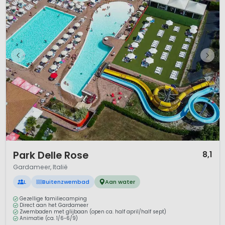
1 / 12
Park Delle Rose
8,1
Gardameer, Italië
L
Buitenzwembad
Aan water
Gezellige familiecamping
Direct aan het Gardameer
Zwembaden met glijbaan (open ca. half april/half sept)
Animatie (ca. 1/6-6/9)