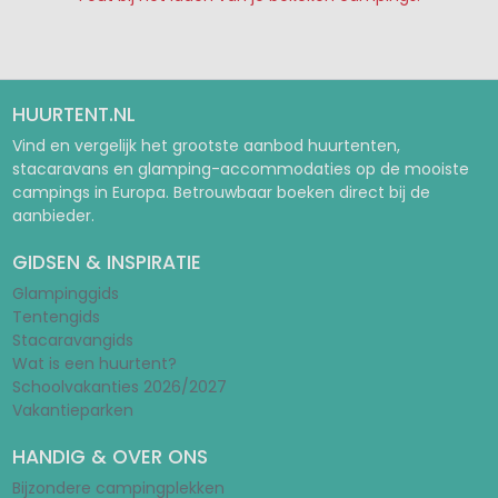
Pagina 1
Pagina 2
Pagina 3
HUURTENT.NL
Vind en vergelijk het grootste aanbod huurtenten,
stacaravans en glamping-accommodaties op de mooiste
campings in Europa. Betrouwbaar boeken direct bij de
aanbieder.
GIDSEN & INSPIRATIE
Glampinggids
Tentengids
Stacaravangids
Wat is een huurtent?
Schoolvakanties 2026/2027
Vakantieparken
HANDIG & OVER ONS
Bijzondere campingplekken