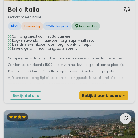
1 / 12
Bella Italia
7,6
Gardameer, Italië
XL
Levendig
Waterpark
Aan water
Camping direct aan het Gardameer
Dag- en avondanimatie open begin april-half sept
Meerdere zwembaden open begin april-half sept
Levendige familiecamping, waterspeeltuin
Camping Bella Italia ligt direct aan de zuidoever van het fantastische
Gardameer en slechts 1500 meter van het levendige Italiaanse plaatsje
Peschiera del Garda. Dit is Italië op zijn best. Deze levendige grote
vijfsterrencamping ligt direct aan een langgerekt kiezelstrand. Voor de
gasten van Bella Italia wordt dit een heerlijke zon-, meer- en...
Bekijk details
Bekijk 8 aanbieders