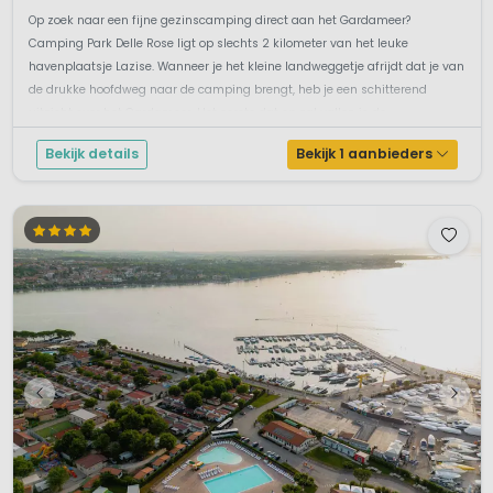
Op zoek naar een fijne gezinscamping direct aan het Gardameer?
Camping Park Delle Rose ligt op slechts 2 kilometer van het leuke
havenplaatsje Lazise. Wanneer je het kleine landweggetje afrijdt dat je van
de drukke hoofdweg naar de camping brengt, heb je een schitterend
uitzicht over het Gardameer. Het eerste dat op zal vallen is de
bloemenpracht b...
Bekijk details
Bekijk 1 aanbieders