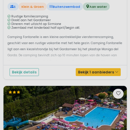
S
Klein & Groen
Buitenzwembad
Aan water
Rustige familiecamping
Direkt aan het Gardameer
Dineren met uitzicht op Sirmione
Zwembad met kinderbad half april/begin okt.
Camping Fontanelle is een kleine aantrekkelijke viersterrrencamping,
geschikt voor een rustige vakantie met het hele gezin. Camping Fontanelle
ligt aan een kiezelstrandje bij het Gardameer bij het plaatsje Moniga del
Garda. De camping bevindt zich op 10 minuten lopen van de haven van
Moniga.Het strand aan het Gardameer op 5 minuten lopenHet terrein...
Bekijk details
Bekijk 1 aanbieders