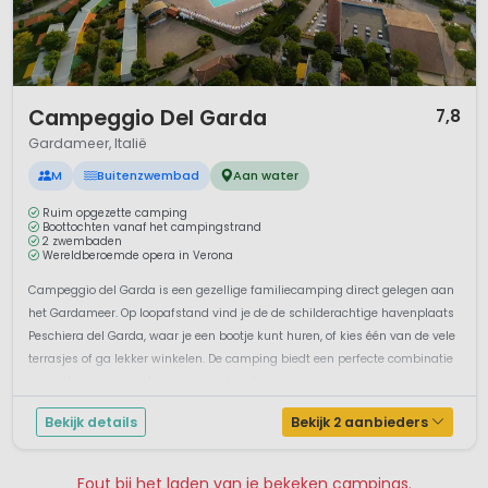
1 / 12
Campeggio Del Garda
7,8
Gardameer, Italië
M
Buitenzwembad
Aan water
Ruim opgezette camping
Boottochten vanaf het campingstrand
2 zwembaden
Wereldberoemde opera in Verona
Campeggio del Garda is een gezellige familiecamping direct gelegen aan
het Gardameer. Op loopafstand vind je de de schilderachtige havenplaats
Peschiera del Garda, waar je een bootje kunt huren, of kies één van de vele
terrasjes of ga lekker winkelen. De camping biedt een perfecte combinatie
van ontspanning, natuur en campingplezier. ...
Bekijk details
Bekijk 2 aanbieders
Fout bij het laden van je bekeken campings.