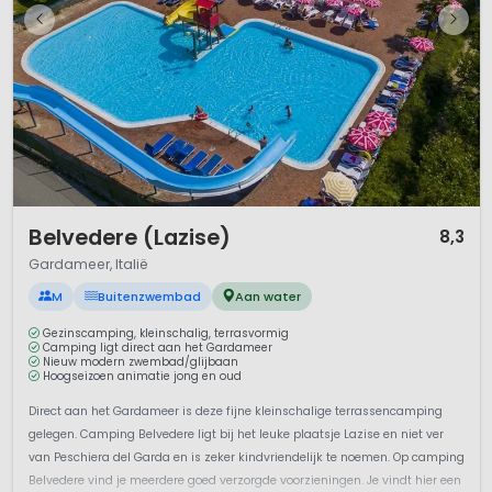
1 / 12
Belvedere (Lazise)
8,3
Gardameer, Italië
M
Buitenzwembad
Aan water
Gezinscamping, kleinschalig, terrasvormig
Camping ligt direct aan het Gardameer
Nieuw modern zwembad/glijbaan
Hoogseizoen animatie jong en oud
Direct aan het Gardameer is deze fijne kleinschalige terrassencamping
gelegen. Camping Belvedere ligt bij het leuke plaatsje Lazise en niet ver
van Peschiera del Garda en is zeker kindvriendelijk te noemen. Op camping
Belvedere vind je meerdere goed verzorgde voorzieningen. Je vindt hier een