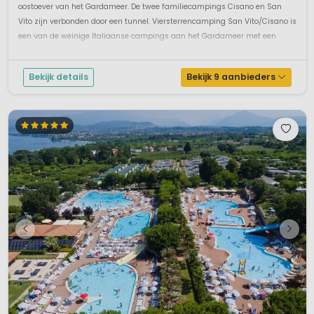
oostoever van het Gardameer. De twee familiecampings Cisano en San
Vito zijn verbonden door een tunnel. Viersterrencamping San Vito/Cisano is
een van de weinige Italiaanse campings aan het Gardameer met een
zandstrandje. Vanaf deze kindvriendelijke camping kun je via een fantast...
Bekijk details
Bekijk 9 aanbieders