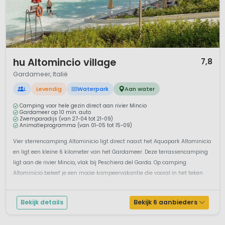
1 / 12
hu Altomincio village
7,8
Gardameer, Italië
L
Levendig
Waterpark
Aan water
Camping voor hele gezin direct aan rivier Mincio
Gardameer op 10 min. auto
Zwemparadijs (van 27-04 tot 21-09)
Animatieprogramma (van 01-05 tot 15-09)
Vier sterrencamping Altominicio ligt direct naast het Aquapark Altominicio
en ligt een kleine 6 kilometer van het Gardameer. Deze terrassencamping
ligt aan de rivier Mincio, vlak bij Peschiera del Garda. Op camping
Altominicio beleef je een mooie kampeervakantie die vooral in het teken
van het Gardameer staat maar ook de omgeving en de camping zelf...
Bekijk details
Bekijk 6 aanbieders