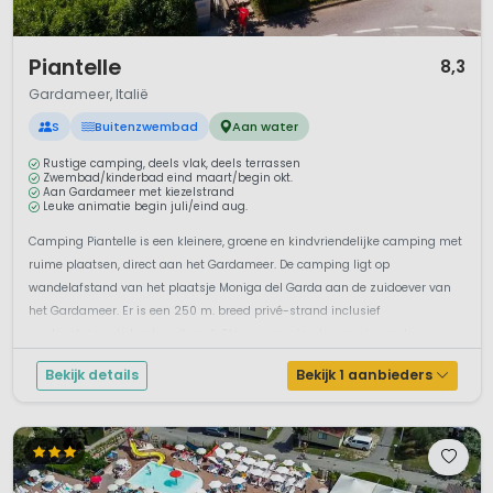
1 / 12
Piantelle
8,3
Gardameer, Italië
S
Buitenzwembad
Aan water
Rustige camping, deels vlak, deels terrassen
Zwembad/kinderbad eind maart/begin okt.
Aan Gardameer met kiezelstrand
Leuke animatie begin juli/eind aug.
Camping Piantelle is een kleinere, groene en kindvriendelijke camping met
ruime plaatsen, direct aan het Gardameer. De camping ligt op
wandelafstand van het plaatsje Moniga del Garda aan de zuidoever van
het Gardameer. Er is een 250 m. breed privé-strand inclusief
aanlegsteiger. Je kunt op deze 4-Sterrencamping logeren in een luxe
stacaravan...
Bekijk details
Bekijk 1 aanbieders