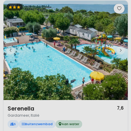
1 / 12
Serenella
7,6
Gardameer, Italië
S
Buitenzwembad
Aan water