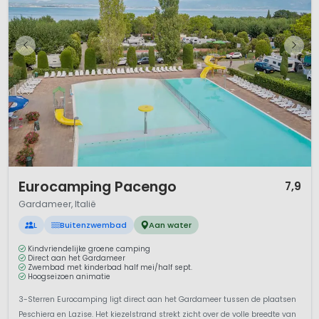
1 / 12
Eurocamping Pacengo
7,9
Gardameer, Italië
L
Buitenzwembad
Aan water
Kindvriendelijke groene camping
Direct aan het Gardameer
Zwembad met kinderbad half mei/half sept.
Hoogseizoen animatie
3-Sterren Eurocamping ligt direct aan het Gardameer tussen de plaatsen
Peschiera en Lazise. Het kiezelstrand strekt zicht over de volle breedte van