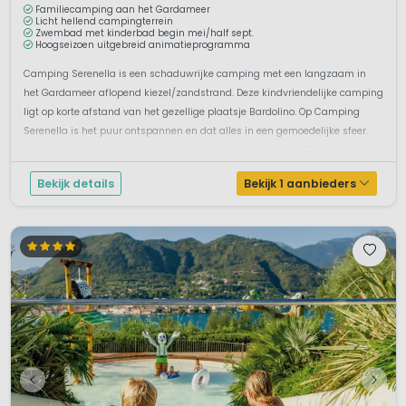
Familiecamping aan het Gardameer
Licht hellend campingterrein
Zwembad met kinderbad begin mei/half sept.
Hoogseizoen uitgebreid animatieprogramma
Camping Serenella is een schaduwrijke camping met een langzaam in
het Gardameer aflopend kiezel/zandstrand. Deze kindvriendelijke camping
ligt op korte afstand van het gezellige plaatsje Bardolino. Op Camping
Serenella is het puur ontspannen en dat alles in een gemoedelijke sfeer.
Het terrein is rustig gelegen en is begroeid met olijfbomen. Camping...
Bekijk details
Bekijk 1 aanbieders