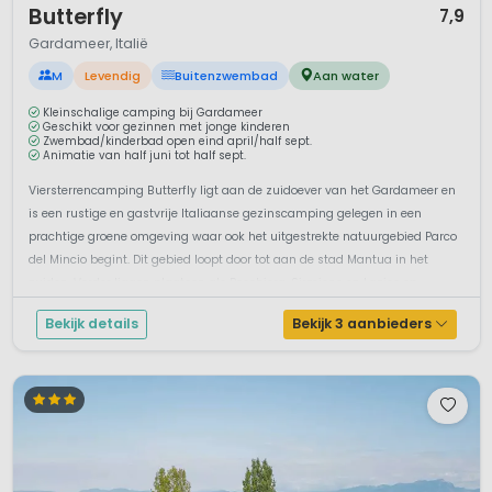
Butterfly
7,9
Gardameer, Italië
M
Levendig
Buitenzwembad
Aan water
Kleinschalige camping bij Gardameer
Geschikt voor gezinnen met jonge kinderen
Zwembad/kinderbad open eind april/half sept.
Animatie van half juni tot half sept.
Viersterrencamping Butterfly ligt aan de zuidoever van het Gardameer en
is een rustige en gastvrije Italiaanse gezinscamping gelegen in een
prachtige groene omgeving waar ook het uitgestrekte natuurgebied Parco
del Mincio begint. Dit gebied loopt door tot aan de stad Mantua in het
zuiden. Verder liggen plaatsen als Peschiera, Sirmione en Lazise op ...
Bekijk details
Bekijk 3 aanbieders