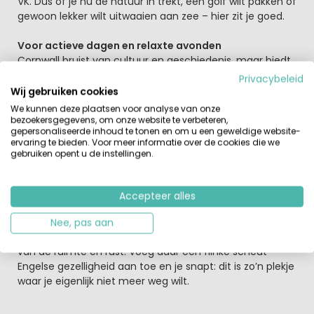
VK. Dus of je nu de natuur in trekt, een golf wilt pakken of
gewoon lekker wilt uitwaaien aan zee – hier zit je goed.
Voor actieve dagen en relaxte avonden
Cornwall bruist van cultuur en geschiedenis, maar biedt
ook volop ruimte voor avontuur. Verken schilderachtige
Privacybeleid
dorpjes, stap op de fiets, of duik een surfplank op. En na
Wij gebruiken cookies
zo’n actieve dag? Dan is het tijd om op het park zelf bij
We kunnen deze plaatsen voor analyse van onze
te komen. Laat je verwennen in de spa, schuif aan voor
bezoekersgegevens, om onze website te verbeteren,
gepersonaliseerde inhoud te tonen en om u een geweldige website-
een lekkere maaltijd in het restaurant, of neem een
ervaring te bieden. Voor meer informatie over de cookies die we
frisse duik in het zwembad. Even helemaal niks moeten
gebruiken opent u de instellingen.
– dát is pas vakantie.
Alles voor een topvakantie
Accepteer alles
Of je nu met z’n tweeën komt of met het hele gezin: op
Landal Whalesborough voelt iedereen zich snel thuis.
Nee, pas aan
Kinderen spelen, ouders ontspannen, en iedereen geniet
van de ruimte en rust. Voeg daar een flinke scheut
Engelse gezelligheid aan toe en je snapt: dit is zo’n plekje
waar je eigenlijk niet meer weg wilt.