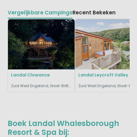
Vergelijkbare Campings
Recent Bekeken
Landal Clowance
Landal Leycroft Valley
Zuid West Engeland, Groot-Brittannië
Zuid West Engeland, Groo
Boek Landal Whalesborough
Resort & Spa bij: