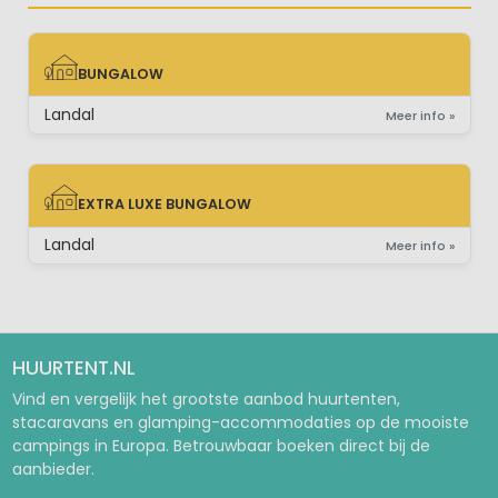
BUNGALOW
BUNGALOW
Landal
Meer info »
EXTRA LUXE BUNGALOW
EXTRA LUXE BUNGALOW
Landal
Meer info »
HUURTENT.NL
Vind en vergelijk het grootste aanbod huurtenten,
stacaravans en glamping-accommodaties op de mooiste
campings in Europa. Betrouwbaar boeken direct bij de
aanbieder.