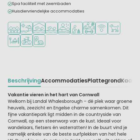
Spa faciliteit met zwembaden
Huisdiervriendelijke accommodaties
Ligt in een bosrijke omgeving
Ligt bij strand en zee
Overdekt zwembad
Openlucht zwembad
Wellnessfaciliteiten
Aanbevolen voor jonge kindere
Veel mogelijkheden om te
WiFi beschikbaar
Huisdieren to
Restaurant of pizzeria
Fietsverhuur
Laadpaal elektrische auto
Beschrijving
Accommodaties
Plattegrond
Kaart
R
Beschrijving
Vakantie vieren in het hart van Cornwall
Welkom bij Landal Whalesborough – dé plek waar groene
heuvels, zeezicht en Engelse charme samenkomen. Dit
fijne vakantiepark ligt midden in de countryside van
Cornwall, op een steenworp van de kust. Ideaal voor
wandelaars, fietsers én waterratten! In de buurt vind je
namelijk enkele van de beste surfplekken van het hele