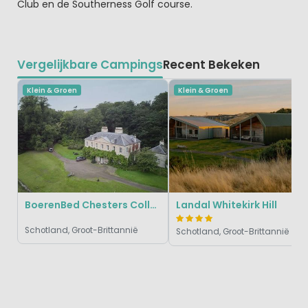
Club en de Southerness Golf course.
Vergelijkbare Campings
Recent Bekeken
Klein & Groen
Klein & Groen
BoerenBed Chesters Collection
Landal Whitekirk Hill
Schotland, Groot-Brittannië
Schotland, Groot-Brittannië