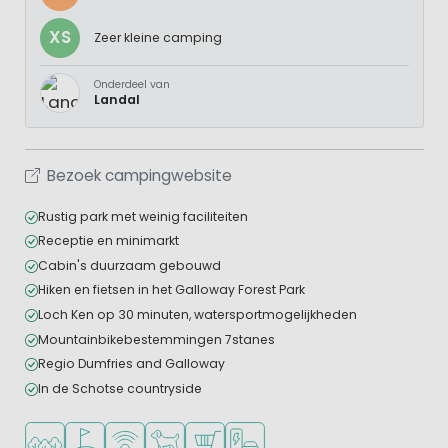
XS
Zeer kleine camping
Onderdeel van
Landal
Bezoek campingwebsite
Rustig park met weinig faciliteiten
Receptie en minimarkt
Cabin's duurzaam gebouwd
Hiken en fietsen in het Galloway Forest Park
Loch Ken op 30 minuten, watersportmogelijkheden
Mountainbikebestemmingen 7stanes
Regio Dumfries and Galloway
In de Schotse countryside
Ligt in een bosrijke omgeving
Golfbaan in de buurt
WiFi beschikbaar
Huisdieren toegestaan
Campingwinkel/Supermarkt
Laadpaal elektrische auto