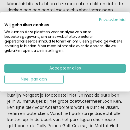
Mountainbikers hebben deze regio al ontdekt en dat is te
danken aan een aantal moutainbikebestemmingen
onder de verzamelnaam 7stanes. Elk mountainbikepark
Privacybeleid
is geschikt voor diverse niveaus en de diversiteit van de
Wij gebruiken cookies
routes is inmens. Op 20 min. rijden van het park ligt
We kunnen deze plaatsen voor analyse van onze
Dumfries met talloze leuke restaurantjes en authentieke
bezoekersgegevens, om onze website te verbeteren,
Schotse pubs waar je gezellig kunt tafelen of een
gepersonaliseerde inhoud te tonen en om u een geweldige website-
ervaring te bieden. Voor meer informatie over de cookies die we
drankje doen.
gebruiken opent u de instellingen.
Wat gaat het worden, kiezen maar
In de omgeving is voor elke gast wel iets aantrekkelijks
Accepteer alles
om te ondernemen. Ga bijvoorbeeld lekker actief hiken
in het Galloway Forest Park of neem de kleine prinsjes en
Nee, pas aan
prinsesjes mee naar een van de kastelen in de
omgeving. En wat dacht je van de grillige, Schotse
kustlijn, vergeet je fototoestel niet. En met de auto ben
je in 30 minuutjes bij het grote zoetwatermeer Loch Ken.
Een fijne plek voor watersporters want je kunt er vissen,
zeilen en waterskiën. Vanaf het park kun je dus echt alle
kanten op. In de buurt van het park liggen drie mooie
golfbanen: de Cally Palace Golf Course, de Moffat Golf