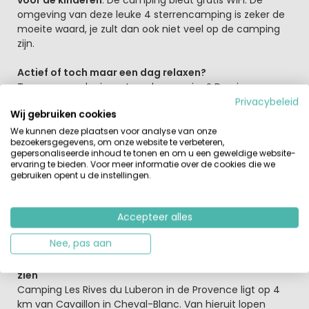
omgeving van deze leuke 4 sterrencamping is zeker de
moeite waard, je zult dan ook niet veel op de camping
zijn.
Actief of toch maar een dag relaxen?
Toe aan een dagje rust op de camping? Dan is op
camping Les Rives Du Luberon geen probleem. Voor de
Privacybeleid
Wij gebruiken cookies
jongste gasten is er
een minigolfbaan, een speelplaats
en een fijn zwembad
om lekker af te koelen. Je kunt hier
We kunnen deze plaatsen voor analyse van onze
bezoekersgegevens, om onze website te verbeteren,
ook deelnemen aan de Aquagym lessen of misschien
gepersonaliseerde inhoud te tonen en om u een geweldige website-
nog liever jezelf laten verwennen in de
spa en jacuzzi
. Is
ervaring te bieden. Voor meer informatie over de cookies die we
het nodig om lekker fit te blijven, maak dan gebruik van
gebruiken opent u de instellingen.
het fitness parcours. In het hoogseizoen worden er 's
avonds leuke avonden georganiseerd. Trek na een
actieve dag? Dan is het restaurant op de camping een
Accepteer alles
aanrader of wordt het een snelle snack?
Nee, pas aan
Wandelen en sportief fietsen, genoeg te doen en te
zien
Camping Les Rives du Luberon in de Provence ligt op 4
km van Cavaillon in Cheval-Blanc. Van hieruit lopen