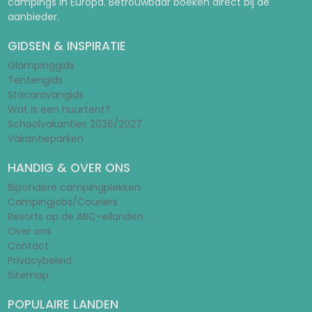
campings in Europa. Betrouwbaar boeken direct bij de
aanbieder.
GIDSEN & INSPIRATIE
Glampinggids
Tentengids
Stacaravangids
Wat is een huurtent?
Schoolvakanties 2026/2027
Vakantieparken
HANDIG & OVER ONS
Bijzondere campingplekken
Campingjobs/Couriers
Resorts op de ABC-eilanden
Over ons
Contact
Privacybeleid
Sitemap
POPULAIRE LANDEN