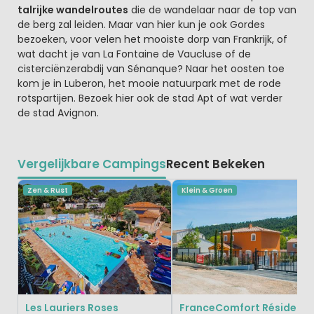
talrijke wandelroutes
die de wandelaar naar de top van
de berg zal leiden. Maar van hier kun je ook Gordes
bezoeken, voor velen het mooiste dorp van Frankrijk, of
wat dacht je van La Fontaine de Vaucluse of de
cisterciënzerabdij van Sénanque? Naar het oosten toe
kom je in Luberon, het mooie natuurpark met de rode
rotspartijen. Bezoek hier ook de stad Apt of wat verder
de stad Avignon.
Vergelijkbare Campings
Recent Bekeken
Zen & Rust
Klein & Groen
Les Lauriers Roses
FranceComfort Résidence 