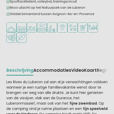
Sportfaciliteitent, volleybal, trainingscircuit
Mooi uitzicht op het Natuurpark van de Luberon
Ontdek binnenland tussen Avignon-Aix-en-Provence
Ligt in de heuvels/bergen
Ligt in een bosrijke omgeving
Openlucht zwembad
Wellnessfaciliteiten
Aanbevolen voor jonge kinderen
WiFi beschikbaar
Huisdieren toegestaan
Campingwinkel/Sup
Restaurant of p
Animatieprogramma
Groene ligging
Beschrijving
Accommodaties
Video
Kaart
Regio
Be
Beschrijving
Les Rives du Luberon zal aan al je verwachtingen voldoen
wanneer je een rustige familievakantie wenst door te
brengen ver weg van alle drukte. Je kunt hier genieten
van de visvijver, vlak aan de Durance, het
Luberonmassief, maar ook van het
fijne zwembad
. Op
de camping vind je ruime plaatsen en een
fijn speelveld
voor de kinderen
. De camping biedt gratis WiFi. De