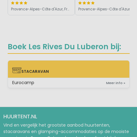
Provence-Alpes-Côte d'Azur, Frankrijk
Provence-Alpes-Côte d'Azur, Frankrijk
Boek Les Rives Du Luberon bij:
STACARAVAN
STACARAVAN
Eurocamp
Meer info »
HUURTENT.NL
Vind en vergelijk het grootste aanbod huurtenten,
stacaravans en glamping-accommodaties op de mooiste