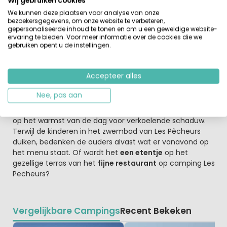
Wij gebruiken cookies
flaneren langs
de jachthaven van St. Tropez
, getuige
We kunnen deze plaatsen voor analyse van onze
zijn van de wisseling van de wacht voor het paleis in
bezoekersgegevens, om onze website te verbeteren,
Monte Carlo of een bezoek brengen aan
de
gepersonaliseerde inhoud te tonen en om u een geweldige website-
parfumerieën in Grasse.
Verder verzorgt de camping
ervaring te bieden. Voor meer informatie over de cookies die we
gebruiken opent u de instellingen.
leuke uitstapjes. Wat dacht je van een leuke wijnproeverij
of een tocht op een paard langs het strand? Verder
liggen er op korte afstand (max. 60 minuten rijden) van
Accepteer alles
de camping diverse golfbanen.
Nee, pas aan
Op de camping kun je dan weer bijkomen van alle
belevenissen. De vele soorten bomen en struiken zorgen
op het warmst van de dag voor verkoelende schaduw.
Terwijl de kinderen in het zwembad van Les Pêcheurs
duiken, bedenken de ouders alvast wat er vanavond op
het menu staat. Of wordt het
een etentje
op het
gezellige terras van het
fijne restaurant
op camping Les
Pecheurs?
Vergelijkbare Campings
Recent Bekeken