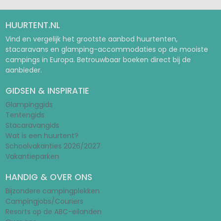
HUURTENT.NL
Vind en vergelijk het grootste aanbod huurtenten,
stacaravans en glamping-accommodaties op de mooiste
campings in Europa. Betrouwbaar boeken direct bij de
aanbieder.
GIDSEN & INSPIRATIE
Glampinggids
Tentengids
Stacaravangids
Wat is een huurtent?
Schoolvakanties 2026/2027
Vakantieparken
HANDIG & OVER ONS
Bijzondere campingplekken
Campingjobs/Couriers
Resorts op de ABC-eilanden