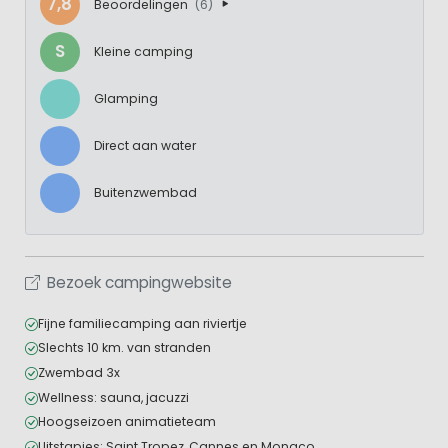
7,8
Beoordelingen
(6)
S
Kleine camping
Glamping
Direct aan water
Buitenzwembad
Bezoek campingwebsite
Fijne familiecamping aan riviertje
Slechts 10 km. van stranden
Zwembad 3x
Wellness: sauna, jacuzzi
Hoogseizoen animatieteam
Uitstapjes: Saint Tropez, Cannes en Monaco