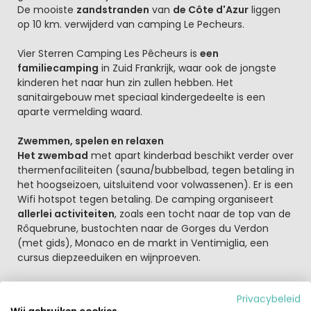
De mooiste
zandstranden
van
de Côte d'Azur
liggen
op 10 km. verwijderd van camping Le Pecheurs.
Vier Sterren Camping Les Pêcheurs is
een
familiecamping
in Zuid Frankrijk, waar ook de jongste
kinderen het naar hun zin zullen hebben. Het
sanitairgebouw met speciaal kindergedeelte is een
aparte vermelding waard.
Zwemmen, spelen en relaxen
Het zwembad
met apart kinderbad beschikt verder over
thermenfaciliteiten (sauna/bubbelbad, tegen betaling in
het hoogseizoen, uitsluitend voor volwassenen). Er is een
Wifi hotspot tegen betaling. De camping organiseert
allerlei activiteiten
, zoals een tocht naar de top van de
Rôquebrune, bustochten naar de Gorges du Verdon
(met gids), Monaco en de markt in Ventimiglia, een
cursus diepzeeduiken en wijnproeven.
Genoeg te doen en te zien
Privacybeleid
Wie eens een dagje van de camping af wil, kan gaan