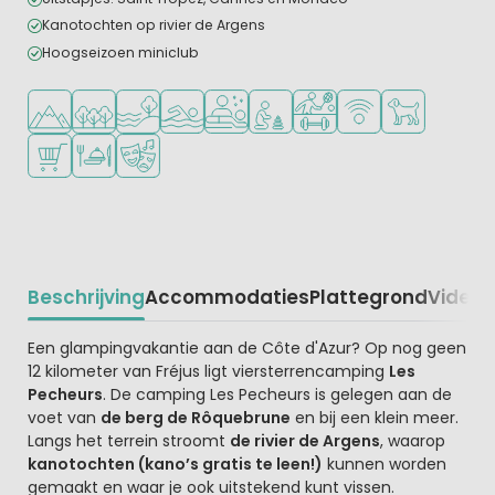
Kanotochten op rivier de Argens
Hoogseizoen miniclub
Ligt in de heuvels/bergen
Ligt in een bosrijke omgeving
Ligt bij het water
Openlucht zwembad
Wellnessfaciliteiten
Aanbevolen voor jonge kindere
Veel mogelijkheden om te
WiFi beschikbaar
Huisdieren to
Campingwinkel/Supermarkt
Restaurant of pizzeria
Animatieprogramma
Beschrijving
Accommodaties
Plattegrond
Video
K
Beschrijving
Een glampingvakantie aan de Côte d'Azur? Op nog geen
12 kilometer van Fréjus ligt viersterrencamping
Les
Pecheurs
. De camping Les Pecheurs is gelegen aan de
voet van
de berg de Rôquebrune
en bij een klein meer.
Langs het terrein stroomt
de rivier de Argens
, waarop
kanotochten (kano’s gratis te leen!)
kunnen worden
gemaakt en waar je ook uitstekend kunt vissen.