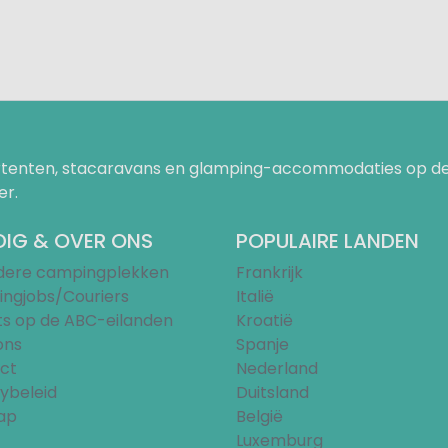
uurtenten, stacaravans en glamping-accommodaties op de
er.
IG & OVER ONS
POPULAIRE LANDEN
ndere campingplekken
Frankrijk
ngjobs/Couriers
Italië
ts op de ABC-eilanden
Kroatië
ons
Spanje
ct
Nederland
ybeleid
Duitsland
ap
België
Luxemburg