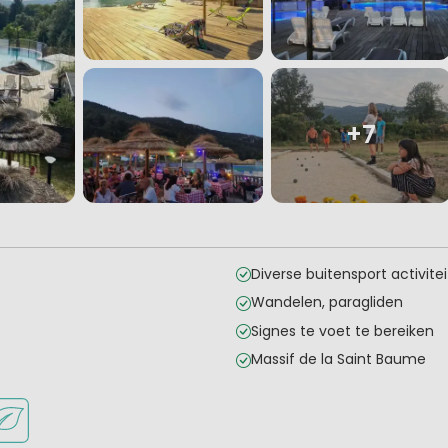
+7
Diverse buitensport activite
Wandelen, paragliden
Signes te voet te bereiken
Massif de la Saint Baume
onge kinderen
kheden om te sporten
ant of pizzeria
oene ligging