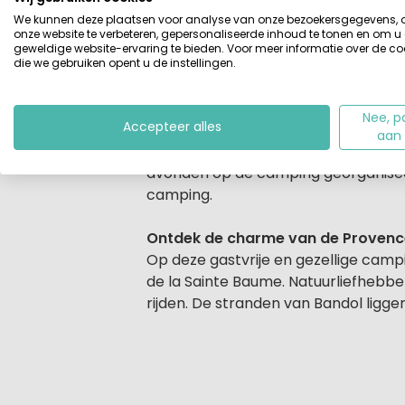
perfecte locatie voor een heerlijke v
We kunnen deze plaatsen voor analyse van onze bezoekersgegevens,
onze website te verbeteren, gepersonaliseerde inhoud te tonen en om u
zwembad. Ook voor de jongste gasten
geweldige website-ervaring te bieden. Voor meer informatie over de co
die we gebruiken opent u de instellingen.
Wordt het een relaxvakantie of to
Behalve afkoelen in het leuke
zwemb
Nee, p
Accepteer alles
De ligging aan de voet van het mooie
aan
paragliden, quad rijden, vissen, b
avonden op de camping georganiseer
camping.
Ontdek de charme van de Provenc
Op deze gastvrije en gezellige camp
de la Sainte Baume. Natuurliefhebber
rijden. De stranden van Bandol ligge