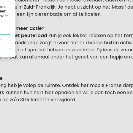
akantie in Zuid-Frankrijk. Je hebt uitzicht op het Massif 
 om
 een
 is er een fijn pierenbadje om af te koelen.
okies
ch wat meer actie?
ad met peuterbad
kun je ook lekker relaxen op het ter
as
 berglandschap zorgt ervoor dat er diverse buiten activit
oomklimmen of sportief fietsen en wandelen. Tijdens de 
d. Dat kan allemaal onder het genot van een hapje en d
e
ing heb je volop de ruimte. Ontdek het mooie Franse dorp
s kunnen hun hart hier ophalen en wil je dan toch een kee
n op zo'n 30 kilometer verwijderd.