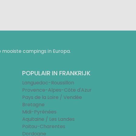
 mooiste campings in Europa.
POPULAIR IN FRANKRIJK
Languedoc-Roussillon
Provence-Alpes-Côte d'Azur
Pays de la Loire / Vendée
Bretagne
Midi-Pyrénées
Aquitaine / Les Landes
Poitou-Charentes
Dordogne