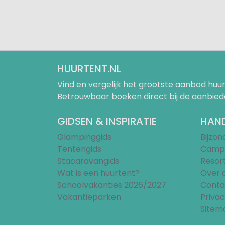
HUURTENT.NL
Vind en vergelijk het grootste aanbod h
Betrouwbaar boeken direct bij de aanbied
GIDSEN & INSPIRATIE
HAND
Glampinggids
Bijzo
Tentengids
Campi
Stacaravangids
Resor
Wat is een huurtent?
Over 
Schoolvakanties 2026/2027
Conta
Vakantieparken
Privac
Sitem