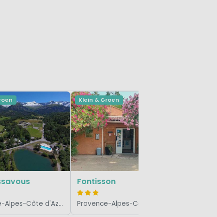
Groen
Klein & Groen
Klein & Gr
l'Avela
ssavous
Fontisson
Provence-Alpes-Côte d'Azur, Frankrijk
Provence-Alpes-Côte d'Azur, Frankrijk