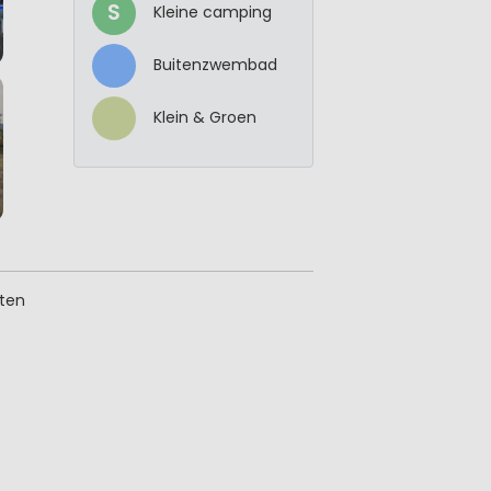
S
Kleine camping
Buitenzwembad
Klein & Groen
iten