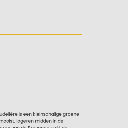
elière is een kleinschalige groene
 mooist, logeren midden in de
eren van de Provence is dit de