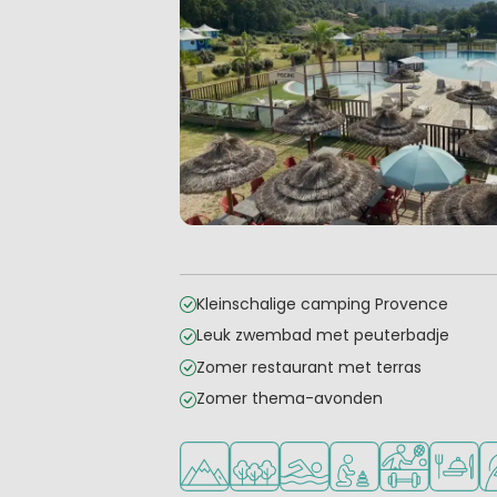
Kleinschalige camping Provence
Leuk zwembad met peuterbadje
Zomer restaurant met terras
Zomer thema-avonden
Ligt in de heuvels/bergen
Ligt in een bosrijke omgeving
Openlucht zwembad
Aanbevolen voor j
Veel mogelij
Restaur
Gr