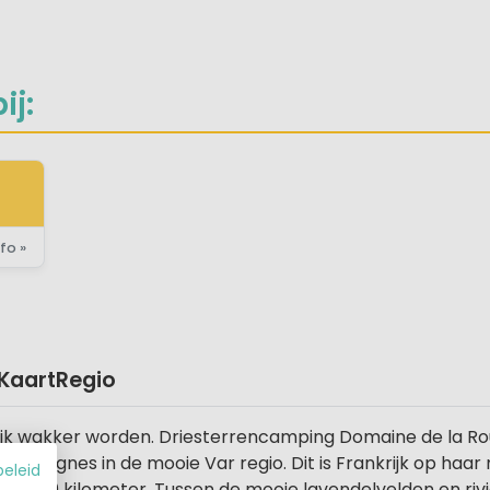
ij:
fo »
Kaart
Regio
jk wakker worden. Driesterrencamping Domaine de la Roud
pje Signes in de mooie Var regio. Dit is Frankrijk op haar
beleid
een 30 kilometer. Tussen de mooie lavendelvelden en rivi