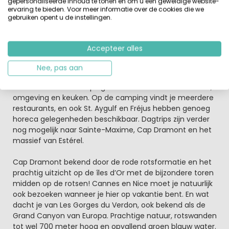
kinderen zich vermaken bij de Kinderclub en voor tieners
gepersonaliseerde inhoud te tonen en om u een geweldige website-
ervaring te bieden. Voor meer informatie over de cookies die we
worden er regelmatig sportieve activiteiten
gebruiken opent u de instellingen.
georganiseerd. Mocht je trek hebben na zo'n actieve
dag dan kun je een heerlijke pizza bestellen in het
restaurant
en genieten met een frisje op het gezellig
Accepteer alles
terras.
Nee, pas aan
De Côte d'Azur betekent zon, zee en strand.
Geniet vanaf de camping van de mediteraanse natuur,
omgeving en keuken. Op de camping vindt je meerdere
restaurants, en ook St. Aygulf en Fréjus hebben genoeg
horeca gelegenheden beschikbaar. Dagtrips zijn verder
nog mogelijk naar Sainte-Maxime, Cap Dramont en het
massief van Estérel.
Cap Dramont bekend door de rode rotsformatie en het
prachtig uitzicht op de îles d’Or met de bijzondere toren
midden op de rotsen! Cannes en Nice moet je natuurlijk
ook bezoeken wanneer je hier op vakantie bent. En wat
dacht je van Les Gorges du Verdon, ook bekend als de
Grand Canyon van Europa. Prachtige natuur, rotswanden
tot wel 700 meter hoog en opvallend groen blauw water.