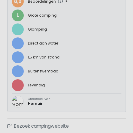
8,6
Beoordelingen
(2)
L
Grote camping
Glamping
Direct aan water
1,5 km van strand
Buitenzwembad
Levendig
Onderdeel van
Homair
Bezoek campingwebsite