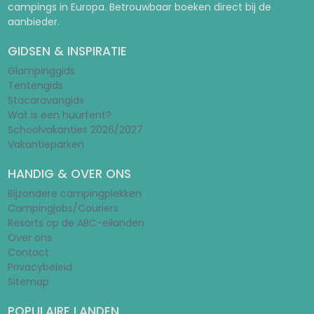
campings in Europa. Betrouwbaar boeken direct bij de
aanbieder.
GIDSEN & INSPIRATIE
Glampinggids
Tentengids
Stacaravangids
Wat is een huurtent?
Schoolvakanties 2026/2027
Vakantieparken
HANDIG & OVER ONS
Bijzondere campingplekken
Campingjobs/Couriers
Resorts op de ABC-eilanden
Over ons
Contact
Privacybeleid
Sitemap
POPULAIRE LANDEN