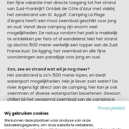
Beschrijving
Een fijne vakantie met directe toegang tot het strand
van Zuid-Frankrijk? Ontdek de Côte d'Azur met vlakbij
het zandstrand van St. Aygulf. Camping La Plage
d'Argens heeft een mooi zwembad geschikt voor jong
en oud. Vanaf deze camping zijn enorm veel
mogelijkheden. De natuur rondom het park is makkelijk
te ontdekken per fiets of al wandelend. Met het strand
op slechts 1500 meter werkelijk een topper aan de Zuid
Franse kust. De ligging, het zwembad en alle fijne
voorzieningen een paradijsje voor jong en oud.
Zon, zee en strand wat wil je nog meer?
Het zandstrand is zo'n 1500 meter lopen, en biedt
watersport mogelijkheden. Heb je liever zoet water? De
rivier Argens ligt direct aan de camping, hier kan je ook
zwemmen of diverse watersporten beoefenen. Gewoon
chillen bij het verwarmd zwembad van de camping is
natuurlijk ook gewoon mogelijk! Dit zwembad is mooi en
Privacybeleid
smaakvol aangelegd en voor de kinderen is er een
Wij gebruiken cookies
waterglijbaan. Met een kinderbad en de glijbanen is er
We kunnen deze plaatsen voor analyse van onze
plezier voor elke leeftijd. Behalve bij het water kunnen de
bezoekersgegevens, om onze website te verbeteren,