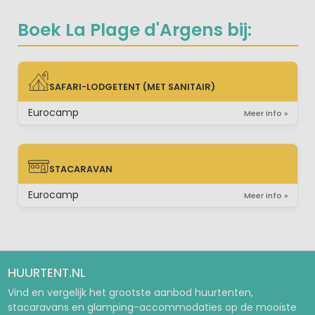
Boek La Plage d'Argens bij:
SAFARI-LODGETENT (MET SANITAIR)
SAFARI-LODGETENT (MET SANITAIR)
Eurocamp
Meer info »
STACARAVAN
STACARAVAN
Eurocamp
Meer info »
HUURTENT.NL
Vind en vergelijk het grootste aanbod huurtenten,
stacaravans en glamping-accommodaties op de mooiste