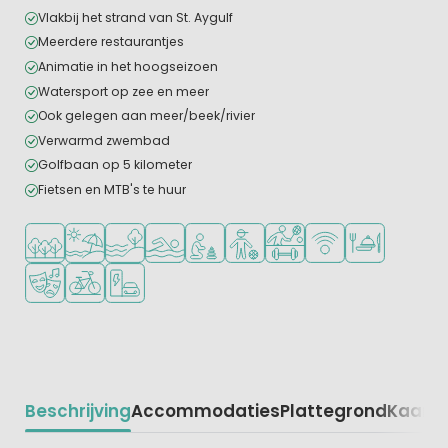
Vlakbij het strand van St. Aygulf
Meerdere restaurantjes
Animatie in het hoogseizoen
Watersport op zee en meer
Ook gelegen aan meer/beek/rivier
Verwarmd zwembad
Golfbaan op 5 kilometer
Fietsen en MTB's te huur
Ligt in een bosrijke omgeving
Ligt bij strand en zee
Ligt bij het water
Openlucht zwembad
Aanbevolen voor jonge kinderen
Aanbevolen voor tieners
Veel mogelijkheden om te
WiFi beschikbaar
Restaurant of p
Animatieprogramma
Fietsverhuur
Laadpaal elektrische auto
Beschrijving
Accommodaties
Plattegrond
Kaart
R