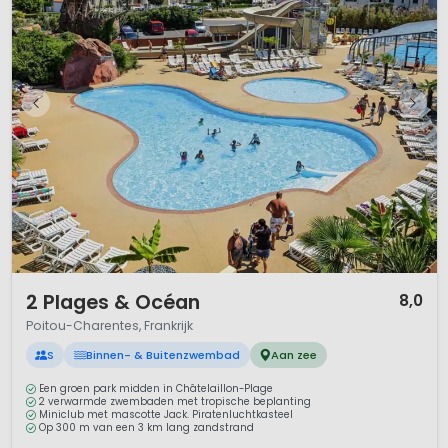
1 / 12
2 Plages & Océan
8,0
Poitou-Charentes, Frankrijk
S
Binnen- & Buitenzwembad
Aan zee
Een groen park midden in Châtelaillon-Plage
2 verwarmde zwembaden met tropische beplanting
Miniclub met mascotte Jack. Piratenluchtkasteel
Op 300 m van een 3 km lang zandstrand