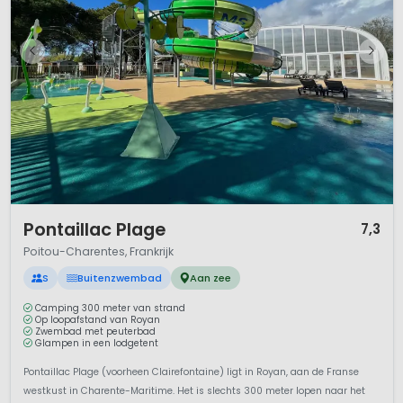
1 / 12
Pontaillac Plage
7,3
Poitou-Charentes, Frankrijk
S
Buitenzwembad
Aan zee
Camping 300 meter van strand
Op loopafstand van Royan
Zwembad met peuterbad
Glampen in een lodgetent
Pontaillac Plage (voorheen Clairefontaine) ligt in Royan, aan de Franse
westkust in Charente-Maritime. Het is slechts 300 meter lopen naar het