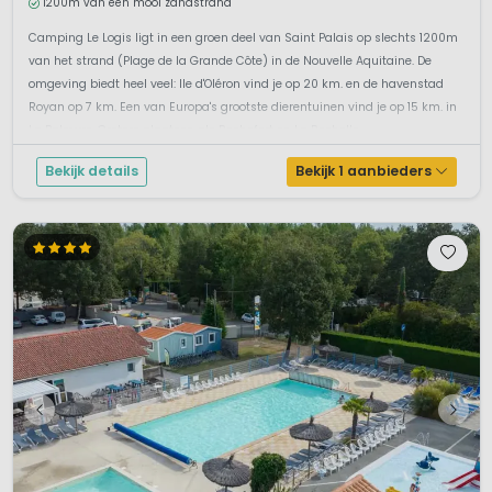
1200m van een mooi zandstrand
Camping Le Logis ligt in een groen deel van Saint Palais op slechts 1200m
van het strand (Plage de la Grande Côte) in de Nouvelle Aquitaine. De
omgeving biedt heel veel: Ile d'Oléron vind je op 20 km. en de havenstad
Royan op 7 km. Een van Europa's grootste dierentuinen vind je op 15 km. in
La Palmyre. Grotere plaatsen als Rochefort en La Rochelle ...
Bekijk details
Bekijk 1 aanbieders