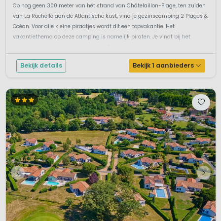
Op nog geen 300 meter van het strand van Châtelaillon-Plage, ten zuiden
van La Rochelle aan de Atlantische kust, vind je gezinscamping 2 Plages &
Océan. Voor alle kleine piraatjes wordt dit een topvakantie. Het
vakantiethema op deze camping is namelijk piraten. Je vindt bij het
zwembad een heus zeeroversschip. Rondom dit smaakvol a...
Bekijk details
Bekijk 1 aanbieders