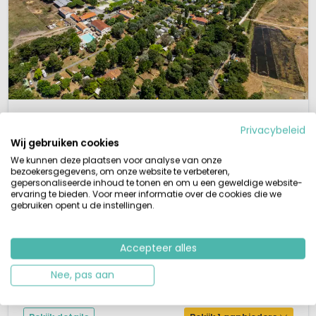
1 / 12
Les Embruns d'Oléron
8,4
Privacybeleid
Poitou-Charentes, Frankrijk
Wij gebruiken cookies
S
Buitenzwembad
Aan zee
We kunnen deze plaatsen voor analyse van onze
bezoekersgegevens, om onze website te verbeteren,
gepersonaliseerde inhoud te tonen en om u een geweldige website-
Buitenzwembad met kinderbad
Meer/recreatieplas in de buurt
ervaring te bieden. Voor meer informatie over de cookies die we
Strand in de buurt
gebruiken opent u de instellingen.
Animatieprogramma kinderen in hoogseizoen
Camping Les Embruns d'Oléron, bij Le Chateau d'Oleron, ligt op een mooi
groen terrein, op slechts enkele kilometers van de oceaan. Het verwamde
Accepteer alles
zwembad met groot terras vormt het hart van dit vakantiepark. Hier kun je
Nee, pas aan
ontspannen of in het hoogseizoen een les aqua-aerobic volgen. Met 50
kilometer strand en vele fietspaden een topplek in de Ch...