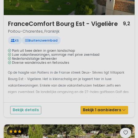
1 / 5
FranceComfort Bourg Est - Vigelière
9,2
Poitou-Charentes, Frankrijk
XS
Buitenzwembad
Park uit twee delen in groen landschap
Luxe vakantiewoningen, sommige met prive zwembad
Nederlandstalige beheerder
Diverse wandelroutes en fietsroutes
Op de hoogte van Poitiers in de Franse streek Deux- Sèvres ligt Villapark
Bourg Est - Vigeliere. Het is kleinschalig en je logeert hier in luxe
vakantiewoningen. Enkele van deze vakantiehuizen hebben zelfs een
eigen zwembad. De landelijke omgeving en de 27-holes golfbaan Golf des
Forges om de hoek maken dit een geliefd vakantieplekje. Het park best...
Bekijk details
Bekijk 1 aanbieders