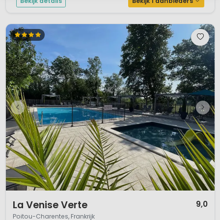
Bekijk details
Bekijk 1 aanbieders
1 / 12
La Venise Verte
9,0
Poitou-Charentes, Frankrijk