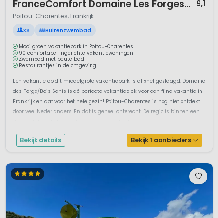
FranceComfort Domaine Les Forges - Bois Senis
9,1
Poitou-Charentes, Frankrijk
XS
Buitenzwembad
Mooi groen vakantiepark in Poitou-Charentes
90 comfortabel ingerichte vakantiewoningen
Zwembad met peuterbad
Restaurantjes in de omgeving
Een vakantie op dit middelgrote vakantiepark is al snel geslaagd. Domaine
des Forge/Bois Senis is dé perfecte vakantieplek voor een fijne vakantie in
Frankrijk en dat voor het hele gezin! Poitou-Charentes is nog niet ontdekt
door veel Nederlanders. En dat is geheel onterecht. De regio is binnen een
dag met de auto te bereiken en is erg veelzijdig. ...
Bekijk details
Bekijk 1 aanbieders