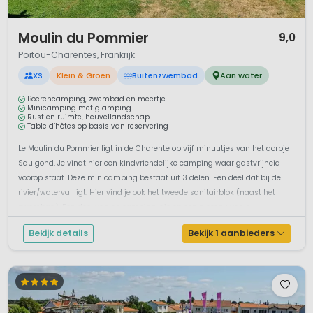
1 / 10
Moulin du Pommier
9,0
Poitou-Charentes, Frankrijk
XS
Klein & Groen
Buitenzwembad
Aan water
Boerencamping, zwembad en meertje
Minicamping met glamping
Rust en ruimte, heuvellandschap
Table d’hôtes op basis van reservering
Le Moulin du Pommier ligt in de Charente op vijf minuutjes van het dorpje
Saulgond. Je vindt hier een kindvriendelijke camping waar gastvrijheid
voorop staat. Deze minicamping bestaat uit 3 delen. Een deel dat bij de
rivier/waterval ligt. Hier vind je ook het tweede sanitairblok (naast het
zwembad). Een deel van de camping, die op een plateau van e...
Bekijk details
Bekijk 1 aanbieders