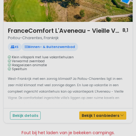
1 / 6
FranceComfort L'Aveneau - Vieille Vigne
8,1
Poitou-Charentes, Frankrijk
XS
Binnen- & Buitenzwembad
Klein villapark met luxe vakantiehuizen
Verwarmd zwembad
Hoogseizoen animatie
Speeltuin
West-Frankrijk met een zonnig klimaat? Ja Poitou-Charentes ligt in een
zeer mild klimaat met veel zonnige dagen. En luxe op vakantie in een
compleet ingericht vakantiehuis kan op vakantiepark L'Aveneau - Vieille
Vigne. De comfortabel ingerichte villa's liggen op zeer ruime kavels en
sommige hebben zelfs een privé zwembad. Het parkje bestaat overige...
Bekijk details
Bekijk 1 aanbieders
Fout bij het laden van je bekeken campings.