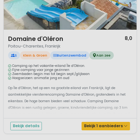
1 / 12
Domaine d'Oléron
8,0
Poitou-Charentes, Frankrijk
S
Klein & Groen
Buitenzwembad
Aan zee
Camping op het vakantie-eiland Île d’Oléron.
Fijne camping voor jonge gezinnen
Zwembaden begin mei tot begin sept./glijbaan
Hoogseizoen: animatie jong en oud
Op Île d’Oléron, het op een na grootste eiland van Frankrijk, ligt de
aantrekkelijke viersterrencamping Domaine d’Oléron, grotendeels in het
eikenbos. De hoge bomen bieden veel schaduw. Camping Domaine
d'Oléron is een rustig gelegen, groene, kindvriendelijke camping, op 3 km
van het strand aan de Atlantische kust, tussen de plaatsen St.-Pierre en S...
Bekijk details
Bekijk 1 aanbieders