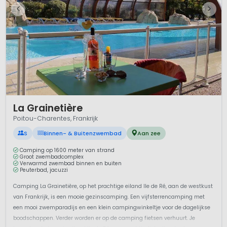
1 / 12
La Grainetière
Poitou-Charentes, Frankrijk
S
Binnen- & Buitenzwembad
Aan zee
Camping op 1600 meter van strand
Groot zwembadcomplex
Verwarmd zwembad binnen en buiten
Peuterbad, jacuzzi
Camping La Grainetière, op het prachtige eiland Ile de Ré, aan de westkust
van Frankrijk, is een mooie gezinscamping. Een vijfsterrencamping met
een mooi zwemparadijs en een klein campingwinkeltje voor de dagelijkse
boodschappen. Verder worden er op de camping fietsen verhuurt. Je