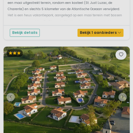
Belangrijke Links
een mooi uitgestrekt terrein, rondom een kasteel (St. Just Luzac, de
Charente) en slechts 5 kilometer van de Atlantische Oceaan verwijderd.
Poitou-Charentes op France Voyage
Het is een heus vakantiepark, aangelegd op een mooi terrein met bossen
en zonnebloemvelden. De Charente Maritime is een mooie regio, hier ...
Bekijk details
Bekijk 1 aanbieders