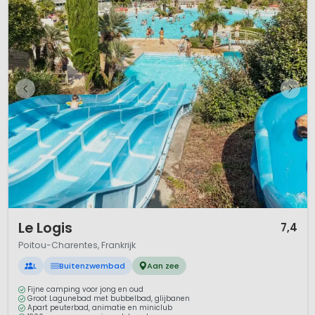
1 / 12
Le Logis
7,4
Poitou-Charentes, Frankrijk
L
Buitenzwembad
Aan zee
Fijne camping voor jong en oud
Groot Lagunebad met bubbelbad, glijbanen
Apart peuterbad, animatie en miniclub