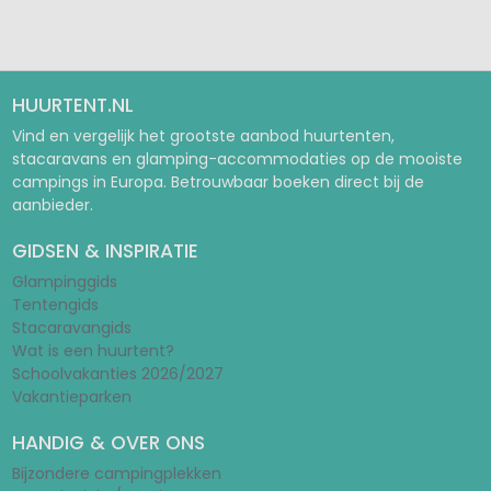
Pagina 1
Pagina 2
HUURTENT.NL
Vind en vergelijk het grootste aanbod huurtenten,
stacaravans en glamping-accommodaties op de mooiste
campings in Europa. Betrouwbaar boeken direct bij de
aanbieder.
GIDSEN & INSPIRATIE
Glampinggids
Tentengids
Stacaravangids
Wat is een huurtent?
Schoolvakanties 2026/2027
Vakantieparken
HANDIG & OVER ONS
Bijzondere campingplekken