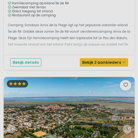
Familiecamping op eiland Île de Ré
Zwembad met terras
Direct toegang tot strand
Restaurant op de camping
Camping Sandaya Amis de la Plage ligt op het populaire vakantie-eiland
Île de Ré. Ontdek deze zomer Île de Ré vanaf viersterrencamping Amis de la
Plage. Deze fijn familiecamping heeft een toplocatie tot Le Pas des Bœufs,
het mooiste strand van het eiland. Fiets langs de oceaan en ontdek het Île
de Ré met...
Bekijk details
Bekijk 2 aanbieders