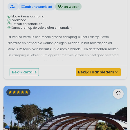
S
Buitenzwembad
Aan water
Mooie kleine camping
Zwembad
Fietsen en wandelen
Kanovaren op de vele sloten en kanalen
La Venise Verte is een mooie groene camping bij het riviertje Sèvre
Niortaise en het dorpje Coulon gelegen. Midden in het moerasgebied
Marais Poitevin. Van hieruit kun je mooie wandel- en fietstochten maken.
De camping is lekker ruim opgezet met veel groen en heel goed verzorgd.
De ligging midden in het Venise Verte in het natuurpark Marais ...
Bekijk details
Bekijk 1 aanbieders