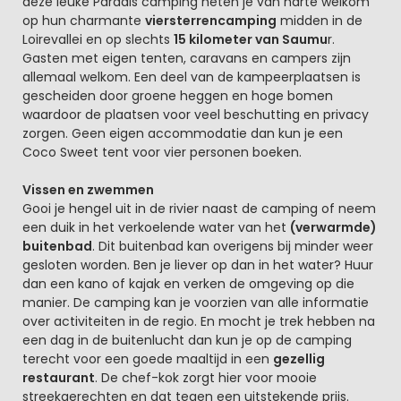
deze leuke Paradis camping heten je van harte welkom
op hun charmante
viersterrencamping
midden in de
Loirevallei en op slechts
15 kilometer van Saumu
r.
Gasten met eigen tenten, caravans en campers zijn
allemaal welkom. Een deel van de kampeerplaatsen is
gescheiden door groene heggen en hoge bomen
waardoor de plaatsen voor veel beschutting en privacy
zorgen. Geen eigen accommodatie dan kun je een
Coco Sweet tent voor vier personen boeken.
Vissen en zwemmen
Gooi je hengel uit in de rivier naast de camping of neem
een duik in het verkoelende water van het
(verwarmde)
buitenbad
. Dit buitenbad kan overigens bij minder weer
gesloten worden. Ben je liever op dan in het water? Huur
dan een kano of kajak en verken de omgeving op die
manier. De camping kan je voorzien van alle informatie
over activiteiten in de regio. En mocht je trek hebben na
een dag in de buitenlucht dan kun je op de camping
terecht voor een goede maaltijd in een
gezellig
restaurant
. De chef-kok zorgt hier voor mooie
streekgerechten en dat tegen een uitstekende prijs.