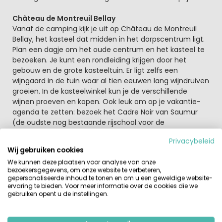
Château de Montreuil Bellay
Vanaf de camping kijk je uit op Château de Montreuil
Bellay, het kasteel dat midden in het dorpscentrum ligt.
Plan een dagje om het oude centrum en het kasteel te
bezoeken. Je kunt een rondleiding krijgen door het
gebouw en de grote kasteeltuin. Er ligt zelfs een
wijngaard in de tuin waar al tien eeuwen lang wijndruiven
groeien. In de kasteelwinkel kun je de verschillende
wijnen proeven en kopen. Ook leuk om op je vakantie-
agenda te zetten: bezoek het Cadre Noir van Saumur
(de oudste nog bestaande rijschool voor de
paardensport van Frankrijk) en het Musée de la Cavalerie
Privacybeleid
(cavaleriemuseum) en het Musée des Blindés (grootste
Wij gebruiken cookies
museum van pantservoertuigen ter wereld met Franse,
We kunnen deze plaatsen voor analyse van onze
Duitse, Engelse en Amerikaanse tank uit verschillende
bezoekersgegevens, om onze website te verbeteren,
oorlogen).
gepersonaliseerde inhoud te tonen en om u een geweldige website-
ervaring te bieden. Voor meer informatie over de cookies die we
gebruiken opent u de instellingen.
Of wat dacht je van een bezoekje aan de bijzondere
troglodietenwoningen (grotwoningen). Langs de
wijnroute kun je stoppen bij één van de vele wijnkelders