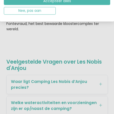
Accepteer alles
van de Anjou-Saumur om de bijzondere wijnen van deze
streek te proeven. Verder zijn er natuurlijk de kastelen
Nee, pas aan
van de Loirestreek en andere landhuizen, parken, tuinen
en andere prachtige gebouwen, zoals de Abdij de
Fontevraud, het best bewaarde kloostercomplex ter
wereld.
Veelgestelde Vragen over Les Nobis
d'Anjou
Waar ligt Camping Les Nobis d’Anjou
precies?
Welke wateractiviteiten en voorzieningen
zijn er op/naast de camping?