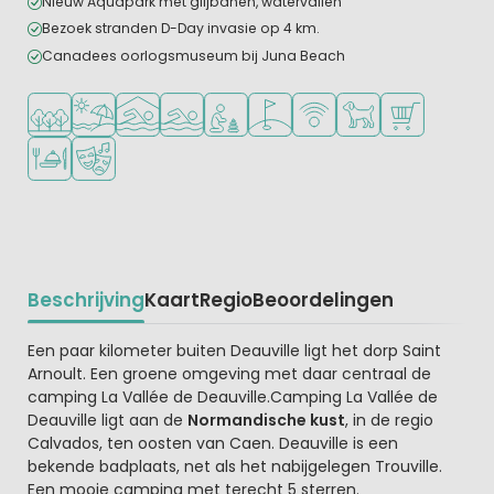
Nieuw Aquapark met glijbanen, watervallen
Bezoek stranden D-Day invasie op 4 km.
Canadees oorlogsmuseum bij Juna Beach
Ligt in een bosrijke omgeving
Ligt bij strand en zee
Overdekt zwembad
Openlucht zwembad
Aanbevolen voor jonge kinderen
Golfbaan in de buurt
WiFi beschikbaar
Huisdieren toegesta
Campingwinke
Restaurant of pizzeria
Animatieprogramma
Beschrijving
Kaart
Regio
Beoordelingen
Beschrijving
Een paar kilometer buiten Deauville ligt het dorp Saint
Arnoult. Een groene omgeving met daar centraal de
camping La Vallée de Deauville.Camping La Vallée de
Deauville ligt aan de
Normandische kust
, in de regio
Calvados, ten oosten van Caen. Deauville is een
bekende badplaats, net als het nabijgelegen Trouville.
Een mooie camping met terecht 5 sterren.