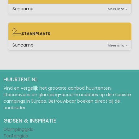
STACARAVAN
Suncamp
Meer info »
STAANPLAATS
STAANPLAATS
Suncamp
Meer info »
HUURTENT.NL
Vind en vergelijk het grootste aanbod huurtenten,
stacaravans en glamping-accommodaties op de mooiste
campings in Europa. Betrouwbaar boeken direct bij de
aanbieder.
GIDSEN & INSPIRATIE
Glampinggids
Tentengids