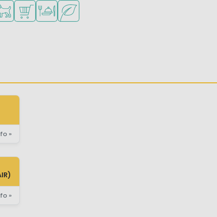
onge kinderen
kheden om te sporten
schikbaar
isdieren toegestaan
Campingwinkel/Supermarkt
Restaurant of pizzeria
Groene ligging
fo »
IR)
fo »