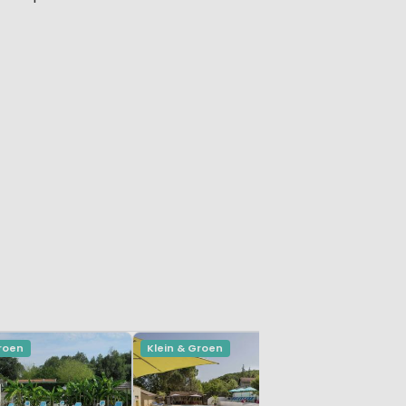
Groen
Klein & Groen
Klein & Gr
Domaine 