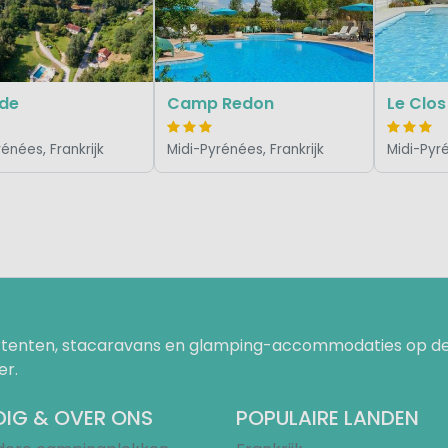
ade
Camp Redon
Le Clos
énées, Frankrijk
Midi-Pyrénées, Frankrijk
Midi-Pyré
uurtenten, stacaravans en glamping-accommodaties op de
er.
IG & OVER ONS
POPULAIRE LANDEN