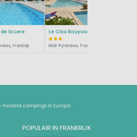
Midi-Pyrén
 de la Lere
Le Clos Bouyssac
nées, Frankrijk
Midi-Pyrénées, Frankrijk
 mooiste campings in Europa.
POPULAIR IN FRANKRIJK