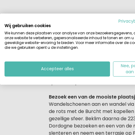
Privacy
Beschrijving
Accommodaties
Wij gebruiken cookies
We kunnen deze plaatsen voor analyse van onze bezoekersgegevens,
Beschrijving
onze website te verbeteren, gepersonaliseerde inhoud te tonen en om u
Op korte afstand van het charmante
geweldige website-ervaring te bieden. Voor meer informatie over de co
Le Roc. Je vindt hier een goede mix
die we gebruiken opent u de instellingen.
(of zonder) en beleef het echte gl
peuterbad. Wil je graag actief bezig
Nee, p
aangeboden worden. Na een dag buit
Accepteer alles
aan
dag op je eigen terras met een ontbi
speeltuin, sportveld en binnen staa
Bezoek een van de mooiste plaats
Wandelschoenen aan en wandel via 
de rots met de Burcht met kapellen
gezellige sfeer. Beklim daarna de 223
Dordogne bezoeken en een van de moo
slenteren en neem een terrasje op Pl