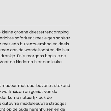
e kleine groene driesterrencamping
richte safaritent met eigen sanitair
lek met een buitenzwembad en deels
lnemen aan de wandeltochten die hier
rankje. En 's morgens begin je de
Voor de kinderen is er een leuke
ocamadour met daarbovenuit stekend
akwerkhuizen en geniet van de
der kun je natuurlijk ook de
e autovrije middeleeuwse straatjes
zicht op de oude herenhuizen en de