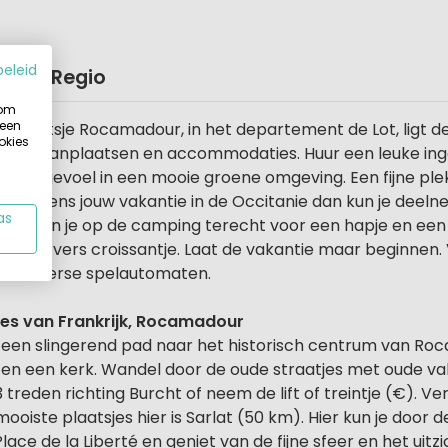
beleid
Kaart
Regio
 om
 een
 plaatsje Rocamadour, in het departement de Lot, ligt d
okies
 van staanplaatsen en accommodaties. Huur een leuke inge
ampinggevoel in een mooie groene omgeving. Een fijne p
 zijn tijdens jouw vakantie in de Occitanie dan kun je dee
as
en kun je op de camping terecht voor een hapje en een d
jt met vers croissantje. Laat de vakantie maar beginnen. 
n er diverse spelautomaten.
jes van Frankrijk, Rocamadour
een slingerend pad naar het historisch centrum van R
 en een kerk. Wandel door de oude straatjes met oude v
 treden richting Burcht of neem de lift of treintje (€). Ver
iste plaatsjes hier is Sarlat (50 km). Hier kun je door d
ace de la Liberté en geniet van de fijne sfeer en het uit