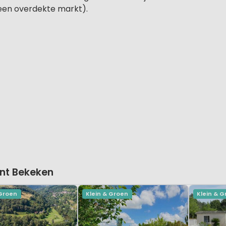
een overdekte markt).
nt Bekeken
 Groen
Klein & Groen
Klein & 