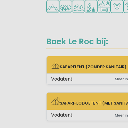
Ligt in de heuvels/bergen
Ligt in een bosrijke omgeving
Openlucht zwembad
Aanbevolen voor j
Veel mogelij
WiFi be
Hu
Boek Le Roc bij:
SAFARITENT (ZONDER SANITAIR)
SAFARITENT (ZONDER SANITAIR)
Vodatent
Meer in
SAFARI-LODGETENT (MET SANITA
SAFARI-LODGETENT (MET SANITAIR)
Vodatent
Meer in