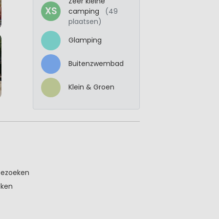
Zeer kleine
XS
camping
(49
plaatsen)
Glamping
Buitenzwembad
Klein & Groen
bezoeken
eken