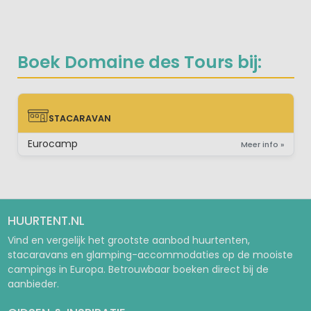
Boek Domaine des Tours bij:
STACARAVAN
STACARAVAN
Eurocamp
Meer info »
HUURTENT.NL
Vind en vergelijk het grootste aanbod huurtenten,
stacaravans en glamping-accommodaties op de mooiste
campings in Europa. Betrouwbaar boeken direct bij de
aanbieder.