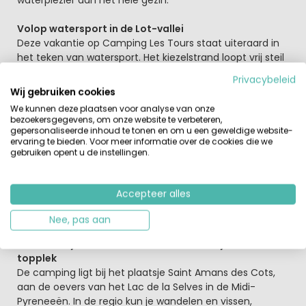
Volop watersport in de Lot-vallei
Deze vakantie op Camping Les Tours staat uiteraard in
het teken van watersport. Het kiezelstrand loopt vrij steil
af, voor hele jonge kinderen niet echt geschikt. Deze
Privacybeleid
jonge kinderen kunnen zich dan ook prima vermaken in
Wij gebruiken cookies
het fijne zwembad met lazy river.
We kunnen deze plaatsen voor analyse van onze
bezoekersgegevens, om onze website te verbeteren,
Het
animatieteam
van deze 4 sterren camping
gepersonaliseerde inhoud te tonen en om u een geweldige website-
ervaring te bieden. Voor meer informatie over de cookies die we
organiseert zowel overdag als ’s avonds verschillende
gebruiken opent u de instellingen.
activiteiten voor alle leeftijdsgroepen. Ontspanning vind
je ook in het restaurant of aan de bar. Op camping Les
Tours kun je levensmiddelen en ’s ochtends vers brood
Accepteer alles
krijgen. Vanuit je accommodatie heb je een schitterend
uitzicht over het meer.
Nee, pas aan
Voor een fijne actieve vakantie in Frankrijk is dit een
topplek
De camping ligt bij het plaatsje Saint Amans des Cots,
aan de oevers van het Lac de la Selves in de Midi-
Pyreneeën. In de regio kun je wandelen en vissen,