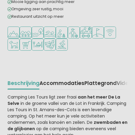
Mooie ligging aan prachtig meer
Omgeving zeer rustig, mooi
Restaurant uitzicht op meer
Ligt in de heuvels/bergen
Ligt in een bosrijke omgeving
Ligt bij het water
Openlucht zwembad
Aanbevolen voor jonge kinderen
Aanbevolen voor tieners
Veel mogelijkheden om te
Golfbaan in de buur
WiFi beschikba
Huisdieren toegestaan
Campingwinkel/Supermarkt
Restaurant of pizzeria
Animatieprogramma
Watersportfaciliteiten
Beschrijving
Accommodaties
Plattegrond
Video
K
Beschrijving
Camping Les Tours ligt zeer fraai
aan het meer De La
Selve
in de groene vallei van de Lot in Frankrijk. Camping
Les Tours in St. Amans-des-Cots is een levendige
camping. Op het meer kun je vele activiteiten
ondernemen, zoals kanoën en zeilen. De
zwembaden en
de glijbanen
op de camping bieden eveneens veel
waterplezier aan het hele gezin.