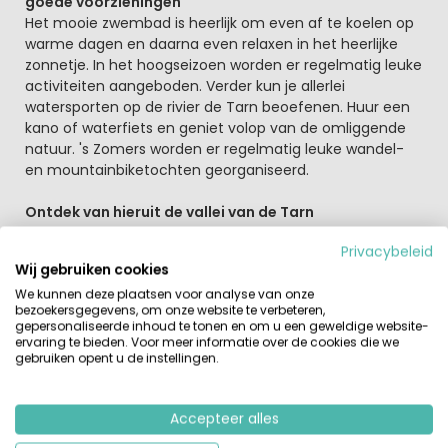
goede voorzieningen
Het mooie zwembad is heerlijk om even af te koelen op
warme dagen en daarna even relaxen in het heerlijke
zonnetje. In het hoogseizoen worden er regelmatig leuke
activiteiten aangeboden. Verder kun je allerlei
watersporten op de rivier de Tarn beoefenen. Huur een
kano of waterfiets en geniet volop van de omliggende
natuur. 's Zomers worden er regelmatig leuke wandel-
en mountainbiketochten georganiseerd.
Ontdek van hieruit de vallei van de Tarn
Een prachtig natuurgebied met vele toeristische
Privacybeleid
plekken. Het Millau viaduct, Gorges du Tarn of het
Wij gebruiken cookies
prachtige dorpje Couvertoirade, allemaal een bezoek
We kunnen deze plaatsen voor analyse van onze
waard. Couvertoirade is een vestingstad. Je wandelt via
bezoekersgegevens, om onze website te verbeteren,
de poort een wirwar van kleine steegjes en straatjes in.
gepersonaliseerde inhoud te tonen en om u een geweldige website-
Wandel over de muren en bekijk het plaatsje met de
ervaring te bieden. Voor meer informatie over de cookies die we
omliggende natuur. De Gorges du Tarn is een stukje ruig
gebruiken opent u de instellingen.
Frankrijk vergelijkbaar met Gorges du Verdon. In dit
gebied ligt ook een van de mooiste dorpjes van in de
Accepteer alles
Gorges du Tarn, Sainte-Enimie.