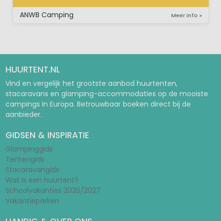
STAANPLAATS
ANWB Camping
Meer info »
HUURTENT.NL
Vind en vergelijk het grootste aanbod huurtenten,
stacaravans en glamping-accommodaties op de mooiste
campings in Europa. Betrouwbaar boeken direct bij de
aanbieder.
GIDSEN & INSPIRATIE
Glampinggids
Tentengids
Stacaravangids
Wat is een huurtent?
Schoolvakanties 2026/2027
Vakantieparken