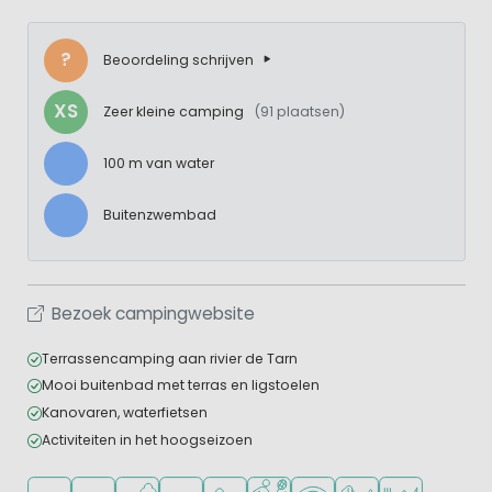
?
Beoordeling schrijven
XS
Zeer kleine camping
(91 plaatsen)
100 m van water
Buitenzwembad
Bezoek campingwebsite
Terrassencamping aan rivier de Tarn
Mooi buitenbad met terras en ligstoelen
Kanovaren, waterfietsen
Activiteiten in het hoogseizoen
Ligt in de heuvels/bergen
Ligt in een bosrijke omgeving
Ligt bij het water
Openlucht zwembad
Aanbevolen voor jonge kinderen
Veel mogelijkheden om te spor
WiFi beschikbaar
Huisdieren toegesta
Restaurant of p