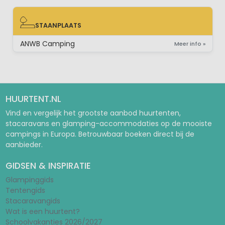
STAANPLAATS
STAANPLAATS
ANWB Camping
Meer info »
HUURTENT.NL
Vind en vergelijk het grootste aanbod huurtenten,
stacaravans en glamping-accommodaties op de mooiste
campings in Europa. Betrouwbaar boeken direct bij de
aanbieder.
GIDSEN & INSPIRATIE
Glampinggids
Tentengids
Stacaravangids
Wat is een huurtent?
Schoolvakanties 2026/2027