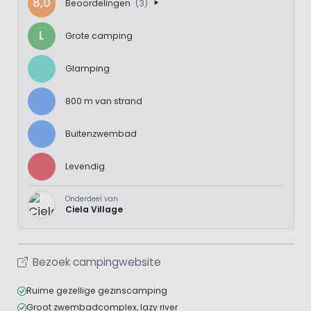
8,0
Beoordelingen
(3)
L
Grote camping
Glamping
800 m van strand
Buitenzwembad
Levendig
Onderdeel van
Ciela Village
Bezoek campingwebsite
Ruime gezellige gezinscamping
Groot zwembadcomplex, lazy river