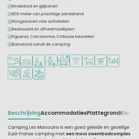
Kinderbad en glijbanen
800 meter van prachtige zandstrand
Hoogseizoen vele activiteiten
Restaurant en afhaalmaaltijden
Figueras, Carcasonne, Collioure bezoeken
Barcelona vanaf de camping
Ligt bij strand en zee
Openlucht zwembad
Aanbevolen voor jonge kinderen
Aanbevolen voor tieners
Veel mogelijkheden om te sporten
WiFi beschikbaar
Huisdieren toegestaan
Campingwinkel/Sup
Restaurant of p
Animatieprogramma
Watersportfaciliteiten
Discotheek
Beschrijving
Accommodaties
Plattegrond
Kaart
R
Beschrijving
Camping Les Marsouins is een goed geleide en gezellige
Zuid-Franse camping met
een mooi zwembadcomplex