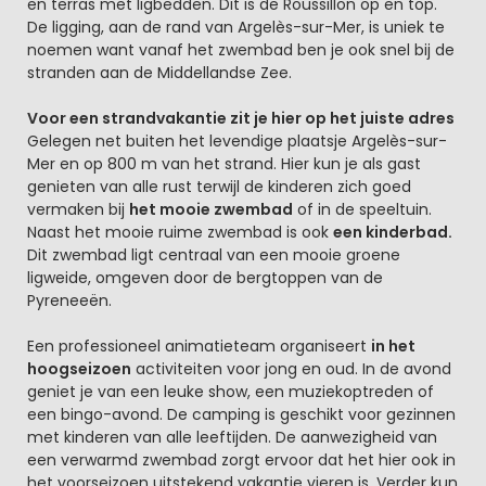
en terras met ligbedden. Dit is de Roussillon op en top.
De ligging, aan de rand van Argelès-sur-Mer, is uniek te
noemen want vanaf het zwembad ben je ook snel bij de
stranden aan de Middellandse Zee.
Voor een strandvakantie zit je hier op het juiste adres
Gelegen net buiten het levendige plaatsje Argelès-sur-
Mer en op 800 m van het strand. Hier kun je als gast
genieten van alle rust terwijl de kinderen zich goed
vermaken bij
het mooie zwembad
of in de speeltuin.
Naast het mooie ruime zwembad is ook
een kinderbad.
Dit zwembad ligt centraal van een mooie groene
ligweide, omgeven door de bergtoppen van de
Pyreneeën.
Een professioneel animatieteam organiseert
in het
hoogseizoen
activiteiten voor jong en oud. In de avond
geniet je van een leuke show, een muziekoptreden of
een bingo-avond. De camping is geschikt voor gezinnen
met kinderen van alle leeftijden. De aanwezigheid van
een verwarmd zwembad zorgt ervoor dat het hier ook in
het voorseizoen uitstekend vakantie vieren is. Verder kun