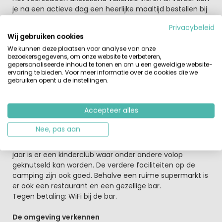
je na een actieve dag een heerlijke maaltijd bestellen bij
het restaurant.
Privacybeleid
Wij gebruiken cookies
Behalve het zwembad kunnen de zonaanbidders de zee
We kunnen deze plaatsen voor analyse van onze
opzoeken op slechts 800 m. van camping Le Marsouins.
bezoekersgegevens, om onze website te verbeteren,
De gasten van deze camping kunnen van half juni tot
gepersonaliseerde inhoud te tonen en om u een geweldige website-
half september gebuik maken van
kano's, kajakken en
ervaring te bieden. Voor meer informatie over de cookies die we
gebruiken opent u de instellingen.
surfplanken
die zich bij het strand bevinden.
Lekker actief bezig zijn met vriendjes en vriendinnetjes
Accepteer alles
Op camping Les Marsouins staat verder van begin juli tot
eind augustus een enthousiast animatieteam klaar. Op
Nee, pas aan
het multisportterrein worden regelmatig sportieve
toernooien georganiseerd en voor kinderen vanaf vijf
jaar is er een kinderclub waar onder andere volop
geknutseld kan worden. De verdere faciliteiten op de
camping zijn ook goed. Behalve een ruime supermarkt is
er ook een restaurant en een gezellige bar.
Tegen betaling: WiFi bij de bar.
De omgeving verkennen