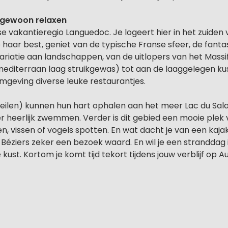
f gewoon relaxen
e vakantieregio Languedoc. Je logeert hier in het zuiden
op haar best, geniet van de typische Franse sfeer, de fanta
variatie aan landschappen, van de uitlopers van het Massif
mediterraan laag struikgewas) tot aan de laaggelegen ku
 omgeving diverse leuke restaurantjes.
eilen) kunnen hun hart ophalen aan het meer Lac du Sala
r heerlijk zwemmen. Verder is dit gebied een mooie plek v
, vissen of vogels spotten. En wat dacht je van een kajak
 Béziers zeker een bezoek waard. En wil je een stranddag
kust. Kortom je komt tijd tekort tijdens jouw verblijf op A