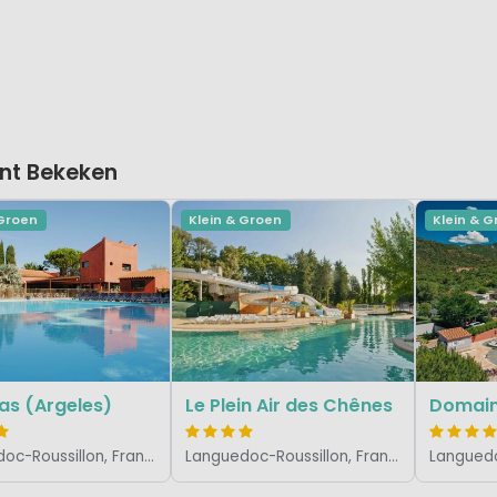
nt Bekeken
 Groen
Klein & Groen
Klein & 
as (Argeles)
Le Plein Air des Chênes
Domain
Languedoc-Roussillon, Frankrijk
Languedoc-Roussillon, Frankrijk