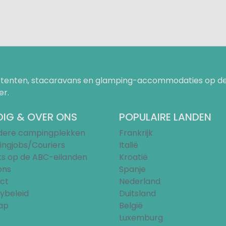
uurtenten, stacaravans en glamping-accommodaties op de
er.
IG & OVER ONS
POPULAIRE LANDEN
ndere campingplekken
Frankrijk
ngjobs/Couriers
Italië
ts op de ABC-eilanden
Kroatië
ons
Spanje
ct
Nederland
ybeleid
Duitsland
ap
België
Luxemburg