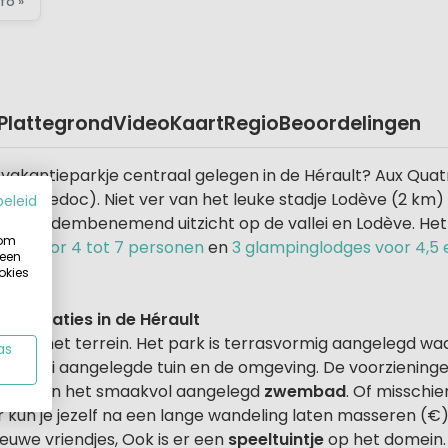
fo »
Plattegrond
Video
Kaart
Regio
Beoordelingen
 vakantieparkje centraal gelegen in de Hérault? Aux Quatr
Languedoc). Niet ver van het leuke stadje Lodève (2 km)
beleid
een adembenemend uitzicht op de vallei en Lodève. Het 
 om
tes voor 4 tot 7 personen
en
3 glampinglodges voor 4,5
 een
okies
mmodaties in de Hérault
over het terrein. Het park is terrasvormig aangelegd wa
as
de mooi aangelegde tuin en de omgeving. De voorzieninge
se duik in het smaakvol aangelegd
zwembad
. Of misschie
kun je jezelf na een lange wandeling laten masseren (€).
euwe vriendjes, Ook is er een
speeltuintje
op het domein.