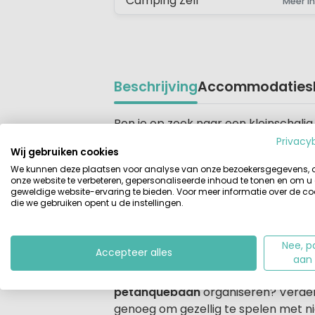
Camping Zelf
Meer in
Beschrijving
Accommodaties
Beschrijving
Ben je op zoek naar een kleinschalig
ongerepte natuur van de Occitanie (
Privacy
Wij gebruiken cookies
Vanaf deze glampingcamping heb je 
We kunnen deze plaatsen voor analyse van onze bezoekersgegevens,
verspreid liggen
5 mooie vakantie-gî
onze website te verbeteren, gepersonaliseerde inhoud te tonen en om u
eigenaar heet je van harte welkom.
geweldige website-ervaring te bieden. Voor meer informatie over de co
die we gebruiken opent u de instellingen.
Een paradijsje met glamping-acco
De accommodaties liggen verspreid 
Nee, p
Accepteer alles
Geniet vanaf jouw eigen terras van 
aan
aanwezig. Wat dacht je van een fris
petanquebaan
organiseren? Verder 
genoeg om gezellig te spelen met ni