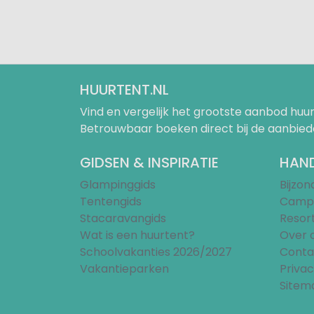
HUURTENT.NL
Vind en vergelijk het grootste aanbod h
Betrouwbaar boeken direct bij de aanbied
GIDSEN & INSPIRATIE
HAND
Glampinggids
Bijzo
Tentengids
Campi
Stacaravangids
Resor
Wat is een huurtent?
Over 
Schoolvakanties 2026/2027
Conta
Vakantieparken
Privac
Sitem