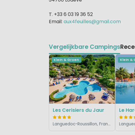
T. +33 6 03 19 36 52
Email:
aux4feuilles@gmail.com
Vergelijkbare Campings
Rece
Klein & Groen
Klein &
Les Cerisiers du Jaur
Le Har
Languedoc-Roussillon, Frankrijk