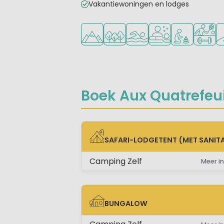
Vakantiewoningen en lodges
Ligt in de heuvels/bergen
Ligt in een bosrijke omgeving
Openlucht zwembad
Wellnessfaciliteite
Aanbevolen v
Veel mo
Go
Boek Aux Quatrefeuil
SAFARI-LODGETENT (MET SANITA
SAFARI-LODGETENT (MET SANITAIR)
Camping Zelf
Meer in
BUNGALOW
BUNGALOW