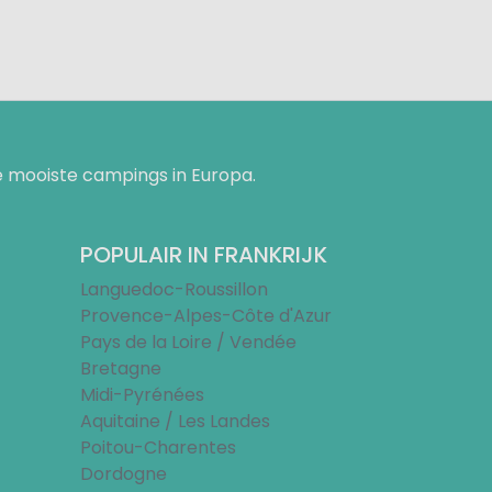
 mooiste campings in Europa.
POPULAIR IN FRANKRIJK
Languedoc-Roussillon
Provence-Alpes-Côte d'Azur
Pays de la Loire / Vendée
Bretagne
Midi-Pyrénées
Aquitaine / Les Landes
Poitou-Charentes
Dordogne