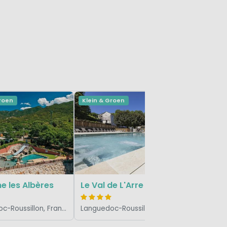
Groen
Klein & Groen
Klein & Gr
La Clém
e les Albères
Le Val de L'Arre
Languedoc-Roussillon, Frankrijk
Languedoc-Roussillon, Frankrijk