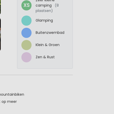
XS
camping
(8
plaatsen)
Glamping
Buitenzwembad
Klein & Groen
Zen & Rust
mountainbiken
t op meer