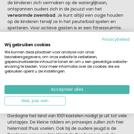
de kinderen zich vermaken op de waterglijbaan,
ontspannen ouders zich in de jacuzzi van het
verwarmde zwembad
. Je kunt altijd een oogje houden
op de kinderen terwijl ze in het peuterbad spelen en
spetteren. Voor actieve gasten is er een fitnessruimte.
En voor visliefhebbers is er natuurlijk de rivier de Vézère.
Privacybeleid
In het hoogseizoen wordt er een leuk
Wij gebruiken cookies
activiteitenprogramma aangeboden. Ga je graag uit
We kunnen deze plaatsen voor analyse van onze
eten dan bezoek je gewoon het restaurant op de
bezoekersgegevens, om onze website te verbeteren,
camping. Natuurlijk kun je ook zelf een fijne maaltijd
gepersonaliseerde inhoud te tonen en om u een geweldige website-
bereiden met de streekproducten die in de supermarkt
ervaring te bieden. Voor meer informatie over de cookies die we
gebruiken opent u de instellingen.
worden aangeboden.
Ontdek de Dordogne
Accepteer alles
Vakantie in de Dordogne betekent genieten van de
authentieke dorpjes het prachtige heuvellandschap.
Nee, pas aan
Verder heeft de Dordogne veel te bieden op het gebied
van streekgerechten en fantastische wijnen. De
Dordogne het land van 1001 kastelen nodigt je uit tot vele
uitstapjes. De kleine ridders en prinsesjes zullen zich hier
helemaal thuis voelen. Ook bij de oudere jeugd is de