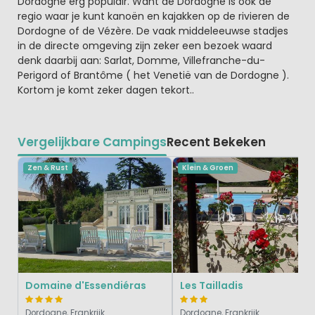
Dordogne erg populair. Want de Dordogne is ook de
regio waar je kunt kanoën en kajakken op de rivieren de
Dordogne of de Vézère. De vaak middeleeuwse stadjes
in de directe omgeving zijn zeker een bezoek waard
denk daarbij aan: Sarlat, Domme, Villefranche-du-
Perigord of Brantôme ( het Venetië van de Dordogne ).
Kortom je komt zeker dagen tekort..
Vergelijkbare Campings
Recent Bekeken
Zen & Rust
Klein & Groen
Domaine d'Essendiéras
Les Tailladis
Dordogne, Frankrijk
Dordogne, Frankrijk