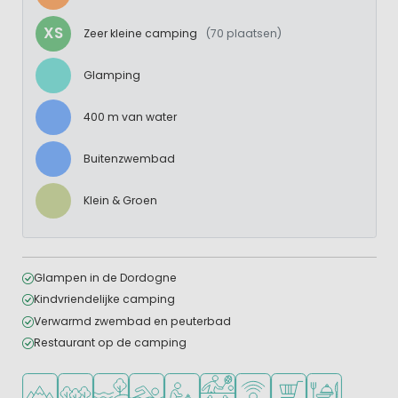
XS
Zeer kleine camping
(70 plaatsen)
Glamping
400 m van water
Buitenzwembad
Klein & Groen
Glampen in de Dordogne
Kindvriendelijke camping
Verwarmd zwembad en peuterbad
Restaurant op de camping
Ligt in de heuvels/bergen
Ligt in een bosrijke omgeving
Ligt bij het water
Openlucht zwembad
Aanbevolen voor jonge kinderen
Veel mogelijkheden om te spor
WiFi beschikbaar
Campingwinkel/Sup
Restaurant of p