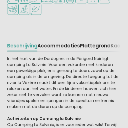
Animatieprogramma
Watersportfaciliteiten
Groene ligging
Beschrijving
Accommodaties
Plattegrond
Kaart
R
Beschrijving
In het hart van de Dordogne, in de Périgord Noir ligt
camping La Salvinie. Voor een vakantie met kinderen
een geweldige plek, er is genoeg te doen, zowel op de
camping als in de omgeving. De directe toegang tot de
rivier la Vézère maakt dit een fijne vakantieplek om te
relaxen aan het water. En de kinderen hoeven zich hier
zeker niet te vervelen want ze kunnen met nieuwe
vriendjes spelen en springen in de speeltuin en kennis
maken met de dieren op de camping.
Activiteiten op Camping la Salvinie
Op Camping La Salvinie, is er voor ieder wat wils! Terwijl