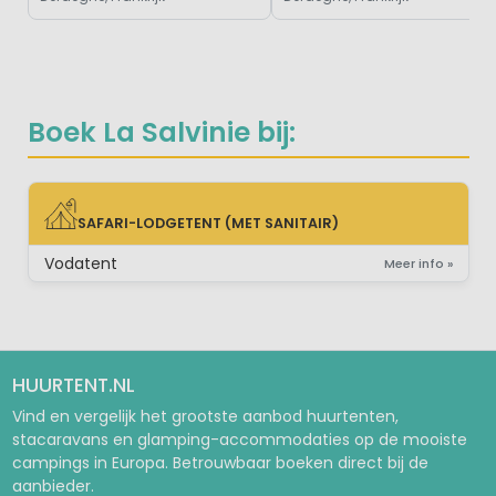
Boek La Salvinie bij:
SAFARI-LODGETENT (MET SANITAIR)
SAFARI-LODGETENT (MET SANITAIR)
Vodatent
Meer info »
HUURTENT.NL
Vind en vergelijk het grootste aanbod huurtenten,
stacaravans en glamping-accommodaties op de mooiste
campings in Europa. Betrouwbaar boeken direct bij de
aanbieder.