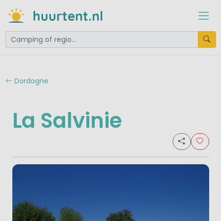
huurtent.nl
Dordogne
La Salvinie