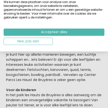
We kunnen deze plaatsen voor analyse van onze
Lente, zomer, herfst of winter, ongeacht het seizoen, het
bezoekersgegevens, om onze website te verbeteren,
water in Aqua Mundo heeft altijd dezelfde aangename
gepersonaliseerde inhoud te tonen en om u een geweldige website-
ervaring te bieden. Voor meer informatie over de cookies die we
temperatuur van 29°C. Wandel tussen de palmen, maak
gebruiken opent u de instellingen.
pret onder de watervallen, glijd van de Wild waterbaan...
In dit waterparadijs worden volwassenen weer even kind,
hebben kinderen dolle pret en kijken de allerkleinsten
Accepteer alles
hun ogen uit.
Nee, pas aan
Sport en vrije tijd voor iedereen
Te voet, op de fiets, te land, in de lucht of op het water,
je kunt hier op allerlei manieren bewegen, een luchtje
scheppen en... iets beleven! Er zijn voor alle leeftijden en
interesses leuke activiteiten waaraan je kunt
deelnemen. Fietstochten, kanovaren, quad, tennis,
boogschieten, bowling, paintball... Vervelen op Center
Parcs Les Haust de Bruyères is zeker geen optie.
Voor de kinderen
In het park les Hauts de Bruyères is alles aanwezig om de
kinderen een onvergetelijke vakantie te bezorgen! Van
peuter tot tiener, er is voor elke leeftijd iets te doen.