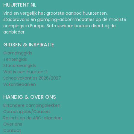
HUURTENT.NL
Vind en vergelijk het grootste aanbod huurtenten,
stacaravans en glamping-accommodaties op de mooiste
campings in Europa. Betrouwbaar boeken direct bij de
aanbieder.
GIDSEN & INSPIRATIE
Glampinggids
Tentengids
Stacaravangids
Wat is een huurtent?
Schoolvakanties 2026/2027
Vakantieparken
HANDIG & OVER ONS
Bijzondere campingplekken
Campingjobs/Couriers
Resorts op de ABC-eilanden
Over ons
Contact