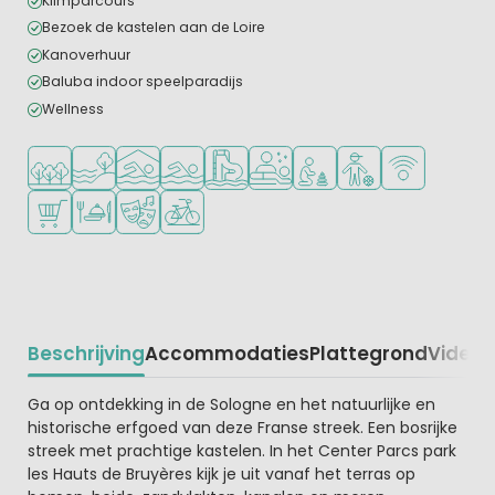
Klimparcours
Bezoek de kastelen aan de Loire
Kanoverhuur
Baluba indoor speelparadijs
Wellness
Ligt in een bosrijke omgeving
Ligt bij het water
Overdekt zwembad
Openlucht zwembad
Zwemparadijs of waterpark
Wellnessfaciliteiten
Aanbevolen voor jonge ki
Aanbevolen voor tie
WiFi beschikba
Campingwinkel/Supermarkt
Restaurant of pizzeria
Animatieprogramma
Fietsverhuur
Beschrijving
Accommodaties
Plattegrond
Video
K
Beschrijving
Ga op ontdekking in de Sologne en het natuurlijke en
historische erfgoed van deze Franse streek. Een bosrijke
streek met prachtige kastelen. In het Center Parcs park
les Hauts de Bruyères kijk je uit vanaf het terras op