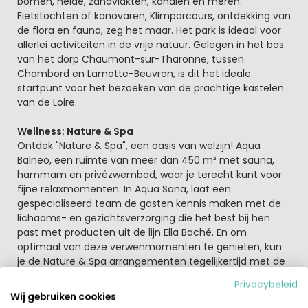
bomen, heide, zandvlakten, kanalen en meren.
Fietstochten of kanovaren, Klimparcours, ontdekking van
de flora en fauna, zeg het maar. Het park is ideaal voor
allerlei activiteiten in de vrije natuur. Gelegen in het bos
van het dorp Chaumont-sur-Tharonne, tussen
Chambord en Lamotte-Beuvron, is dit het ideale
startpunt voor het bezoeken van de prachtige kastelen
van de Loire.
Wellness: Nature & Spa
Ontdek "Nature & Spa", een oasis van welzijn! Aqua
Balneo, een ruimte van meer dan 450 m² met sauna,
hammam en privézwembad, waar je terecht kunt voor
fijne relaxmomenten. In Aqua Sana, laat een
gespecialiseerd team de gasten kennis maken met de
lichaams- en gezichtsverzorging die het best bij hen
past met producten uit de lijn Ella Baché. En om
optimaal van deze verwenmomenten te genieten, kun
je de Nature & Spa arrangementen tegelijkertijd met de
cottage of bij aankomst reserveren.
Privacybeleid
Wij gebruiken cookies
Aqua Mundo