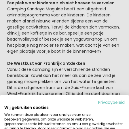
Een plek waar kinderen zich niet hoeven te vervelen
Camping Sandaya Maguide heeft een uitgebreid
animatieprogramma voor de kinderen. De kinderen
maken al snel nieuwe vrienden tijdens een van de
gezellige activiteiten. Terwijl de kinderen zich vermaken,
drink jij een koffietje in de bar, speel je een potje
beachvolleybal of bezoek je een yogaworkshop. En om
het plaatje nog mooier te maken, wat dacht je van een
eigen plaatsje voor je boot in de binnenhaven?
De Westkust van Frankrijk ontdekken
Vanuit deze camping zijn er verschillende stranden
bereikbaar. Zowel aan het meer als aan de zee vind je
genoeg mooie plekken om van het water te genieten.
Dit is de uitgelezen kans om de Zuid-Franse kust van
West-Frankrijk te verkennen. Of je dat nu doet door een
tochtje met de boot te maken of een middagje aan het
Privacybeleid
strand te liggen. Als je bereid bent om iets verder te
Wij gebruiken cookies
rijden, is een bezoekje aan Bordeaux een aanrader. Deze
We kunnen deze plaatsen voor analyse van onze
toeristische stad is onder andere bekend vanwege de
bezoekersgegevens, om onze website te verbeteren,
wijn en de sfeervolle historische binnenstad.
gepersonaliseerde inhoud te tonen en om u een geweldige website-
ervaring te bieden. Voor meer informatie over de cookies die we