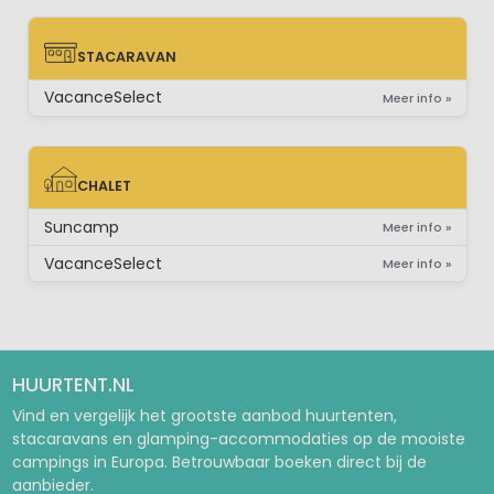
STACARAVAN
STACARAVAN
VacanceSelect
Meer info »
CHALET
CHALET
Suncamp
Meer info »
VacanceSelect
Meer info »
HUURTENT.NL
Vind en vergelijk het grootste aanbod huurtenten,
stacaravans en glamping-accommodaties op de mooiste
campings in Europa. Betrouwbaar boeken direct bij de
aanbieder.