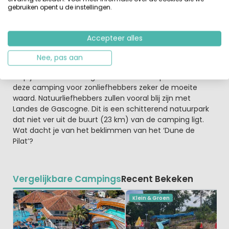
gebruiken opent u de instellingen.
Genieten van zon, zee en natuur
De prachtige ligging maakt deze camping uniek. Een
fietstocht door de uitgebreide pijnboombossen en
Accepteer alles
duinen is zeker aan te bevelen. In de omgeving vind je
kleine, maar sfeervolle badplaatsjes zoals Biscarosse,
Nee, pas aan
Mimizan, Arcachon en Sanguinet. Vanuit deze plaatsjes
loop je de meest fotogenieke stranden op. Dat maakt
deze camping voor zonliefhebbers zeker de moeite
waard. Natuurliefhebbers zullen vooral blij zijn met
Landes de Gascogne. Dit is een schitterend natuurpark
dat niet ver uit de buurt (23 km) van de camping ligt.
Wat dacht je van het beklimmen van het ‘Dune de
Pilat’?
Vergelijkbare Campings
Recent Bekeken
Klein & Groen