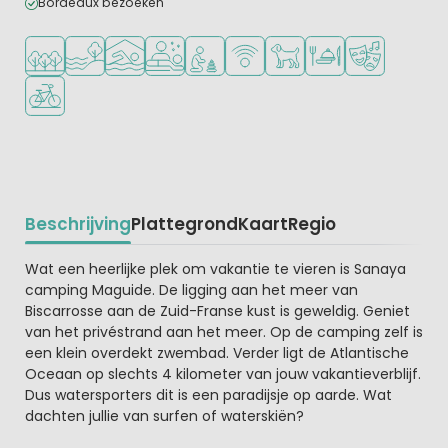
Bordeaux bezoeken
Ligt in een bosrijke omgeving
Ligt bij het water
Overdekt zwembad
Wellnessfaciliteiten
Aanbevolen voor jonge kinderen
WiFi beschikbaar
Huisdieren toegestaan
Restaurant of pizzer
Animatieprog
Fietsverhuur
Beschrijving
Plattegrond
Kaart
Regio
Beschrijving
Wat een heerlijke plek om vakantie te vieren is Sanaya
camping Maguide. De ligging aan het meer van
Biscarrosse aan de Zuid-Franse kust is geweldig. Geniet
van het privéstrand aan het meer. Op de camping zelf is
een klein overdekt zwembad. Verder ligt de Atlantische
Oceaan op slechts 4 kilometer van jouw vakantieverblijf.
Dus watersporters dit is een paradijsje op aarde. Wat
dachten jullie van surfen of waterskiën?