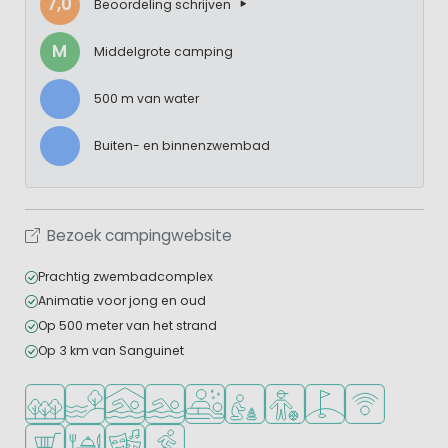
7,0
Beoordeling schrijven
M
Middelgrote camping
500 m van water
Buiten- en binnenzwembad
Bezoek campingwebsite
Prachtig zwembadcomplex
Animatie voor jong en oud
Op 500 meter van het strand
Op 3 km van Sanguinet
Ligt in een bosrijke omgeving
Ligt bij het water
Overdekt zwembad
Openlucht zwembad
Wellnessfaciliteiten
Aanbevolen voor jonge kindere
Aanbevolen voor tieners
Golfbaan in de buur
WiFi beschikba
Campingwinkel/Supermarkt
Restaurant of pizzeria
Animatieprogramma
Watersportfaciliteiten