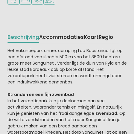
Beschrijving
Accommodaties
Kaart
Regio
Beschrijving
Het vakantiepark annex camping Lou Boustaricq ligt op
een afstand van slechts 500 m van het 3600 hectare
grote meer Sanguinet . Verder ligt de duin van Pyla en de
leuke stad Bordeaux ook op korte afstand. Het
vakantiepark heeft vier sterren en wordt omringd door
een indrukwekkend dennenbos.
Stranden en een fijn zwembad
In het vakantiepark kun je deelnemen aan veel
activiteiten, waaronder tennis en minigolf. En natuurlijk
kun je genieten van het fraai aangelegde
zwembad
. Op
de witte zandstranden van het meer Sanguinet kun je
gebruik maken van een breed aanbod aan
watersportmogelijkheden. Het dorp Sanguinet ligt op een