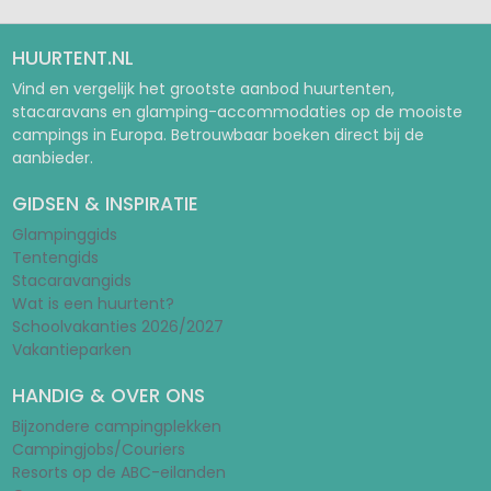
HUURTENT.NL
Vind en vergelijk het grootste aanbod huurtenten,
stacaravans en glamping-accommodaties op de mooiste
campings in Europa. Betrouwbaar boeken direct bij de
aanbieder.
GIDSEN & INSPIRATIE
Glampinggids
Tentengids
Stacaravangids
Wat is een huurtent?
Schoolvakanties 2026/2027
Vakantieparken
HANDIG & OVER ONS
Bijzondere campingplekken
Campingjobs/Couriers
Resorts op de ABC-eilanden