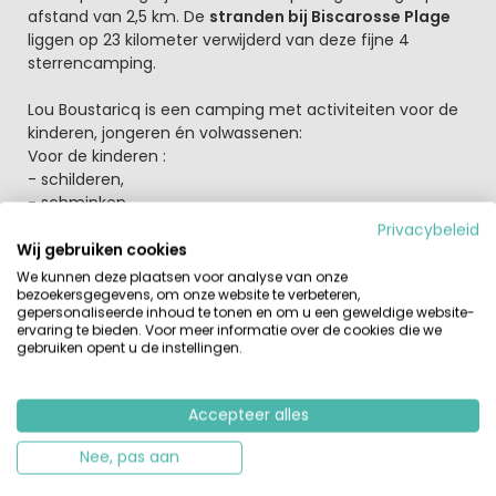
afstand van 2,5 km. De
stranden bij Biscarosse Plage
liggen op 23 kilometer verwijderd van deze fijne 4
sterrencamping.
Lou Boustaricq is een camping met activiteiten voor de
kinderen, jongeren én volwassenen:
Voor de kinderen :
- schilderen,
- schminken,
- knutselen,
Privacybeleid
- toneelvoorstelling,
Wij gebruiken cookies
- schattocht,
We kunnen deze plaatsen voor analyse van onze
- zwembad, pierebad en aquapark.
bezoekersgegevens, om onze website te verbeteren,
gepersonaliseerde inhoud te tonen en om u een geweldige website-
ervaring te bieden. Voor meer informatie over de cookies die we
Voor de ouders, de jongeren en de volwassenen :
gebruiken opent u de instellingen.
- sportieve animaties in de loop van de dag (voetbal,
tennis, waterfiets, kayak…),
- disco avonden,
Accepteer alles
- karaoké,
Nee, pas aan
- thema avonden
- centraal WiFi tegen betaling