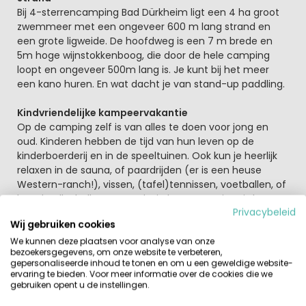
Bij 4-sterrencamping Bad Dürkheim ligt een 4 ha groot
zwemmeer met een ongeveer 600 m lang strand en
een grote ligweide. De hoofdweg is een 7 m brede en
5m hoge wijnstokkenboog, die door de hele camping
loopt en ongeveer 500m lang is. Je kunt bij het meer
een kano huren. En wat dacht je van stand-up paddling.
Kindvriendelijke kampeervakantie
Op de camping zelf is van alles te doen voor jong en
oud. Kinderen hebben de tijd van hun leven op de
kinderboerderij en in de speeltuinen. Ook kun je heerlijk
relaxen in de sauna, of paardrijden (er is een heuse
Western-ranch!), vissen, (tafel)tennissen, voetballen, of
beachvolleyballen. Wat echt in het oog springt is het
Privacybeleid
grote zwemmeer
met strand en ligweide. Hier is het
Wij gebruiken cookies
heerlijk vertoeven op warme dagen! En geniet na een
zonnige dag aan het meer van een heerlijk wijntje aan
We kunnen deze plaatsen voor analyse van onze
bezoekersgegevens, om onze website te verbeteren,
de wijnbar. Ook de inwendige mens komt niets tekort op
gepersonaliseerde inhoud te tonen en om u een geweldige website-
camping Bad Dürkheim. Zo is er een
restaurant
met
ervaring te bieden. Voor meer informatie over de cookies die we
terras, een snackbar en een winkel. In de buurt van deze
gebruiken opent u de instellingen.
camping in Duitsland zijn diverse buiten- en