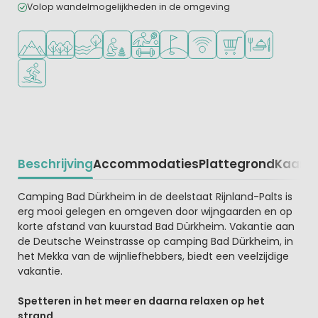
Volop wandelmogelijkheden in de omgeving
Ligt in de heuvels/bergen
Ligt in een bosrijke omgeving
Ligt bij het water
Aanbevolen voor jonge kinderen
Veel mogelijkheden om te sporten
Golfbaan in de buurt
WiFi beschikbaar
Campingwinkel/Sup
Restaurant of p
Watersportfaciliteiten
Beschrijving
Accommodaties
Plattegrond
Kaart
R
Beschrijving
Camping Bad Dürkheim in de deelstaat Rijnland-Palts is
erg mooi gelegen en omgeven door wijngaarden en op
korte afstand van kuurstad Bad Dürkheim. Vakantie aan
de Deutsche Weinstrasse op camping Bad Dürkheim, in
het Mekka van de wijnliefhebbers, biedt een veelzijdige
vakantie.
Spetteren in het meer en daarna relaxen op het
strand