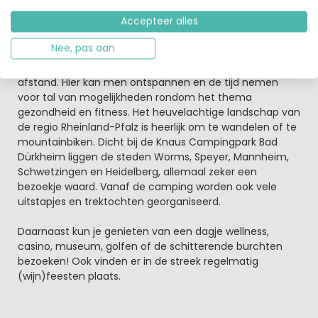
binnenzwembaden te vinden.
Accepteer alles
Rheinland-Pfalz een fantastische Duitse
Nee, pas aan
vakantieregio
Het kuuroord Bad Dürkheim ligt op ongeveer 1,5 kilometer
afstand. Hier kan men ontspannen en de tijd nemen
voor tal van mogelijkheden rondom het thema
gezondheid en fitness. Het heuvelachtige landschap van
de regio Rheinland-Pfalz is heerlijk om te wandelen of te
mountainbiken. Dicht bij de Knaus Campingpark Bad
Dürkheim liggen de steden Worms, Speyer, Mannheim,
Schwetzingen en Heidelberg, allemaal zeker een
bezoekje waard. Vanaf de camping worden ook vele
uitstapjes en trektochten georganiseerd.
Daarnaast kun je genieten van een dagje wellness,
casino, museum, golfen of de schitterende burchten
bezoeken! Ook vinden er in de streek regelmatig
(wijn)feesten plaats.