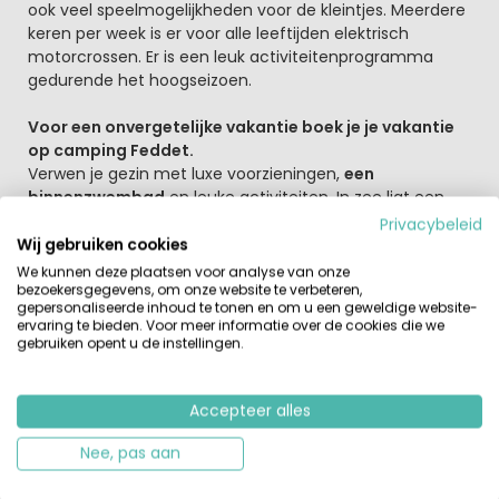
ook veel speelmogelijkheden voor de kleintjes. Meerdere
keren per week is er voor alle leeftijden elektrisch
motorcrossen. Er is een leuk activiteitenprogramma
gedurende het hoogseizoen.
Voor een onvergetelijke vakantie boek je je vakantie
op camping Feddet.
Verwen je gezin met luxe voorzieningen,
een
binnenzwembad
en leuke activiteiten. In zee ligt een
watertrampoline en een opblaas-speeleiland en verder
Privacybeleid
is er een zandstrand. Er zijn zwemvesten beschikbaar
Wij gebruiken cookies
voor de jongste gasten. Het zwembad heeft een
We kunnen deze plaatsen voor analyse van onze
kleuterbad van 45 cm diep. .
bezoekersgegevens, om onze website te verbeteren,
gepersonaliseerde inhoud te tonen en om u een geweldige website-
ervaring te bieden. Voor meer informatie over de cookies die we
Rust, ruimte en volop natuur
gebruiken opent u de instellingen.
Voor wie niet stil kan zitten met een boekje heeft de
camping excursieprogramma’s en verschillende
fietsroutes en hardlooptracks. Handelbare heuveltjes en
Accepteer alles
lange stukken door het zand. Iets anders doen? Spring
Nee, pas aan
op een mountainbike of op de rug van een IJslands
paard.