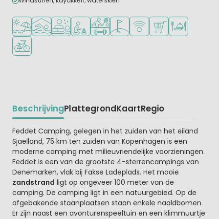
Windsurfen, kayakken, waterskiën
Ligt bij strand en zee
Overdekt zwembad
Wellnessfaciliteiten
Aanbevolen voor jonge kinderen
Veel mogelijkheden om te sporten
Golfbaan in de buurt
WiFi beschikbaar
Campingwinkel/Sup
Restaurant of p
Fietsverhuur
Beschrijving
Plattegrond
Kaart
Regio
Beschrijving
Feddet Camping, gelegen in het zuiden van het eiland
Sjaelland, 75 km ten zuiden van Kopenhagen is een
moderne camping met milieuvriendelijke voorzieningen.
Feddet is een van de grootste 4-sterrencampings van
Denemarken, vlak bij Fakse Ladeplads. Het mooie
zandstrand
ligt op ongeveer 100 meter van de
camping. De camping ligt in een natuurgebied. Op de
afgebakende staanplaatsen staan enkele naaldbomen.
Er zijn naast een avonturenspeeltuin en een klimmuurtje