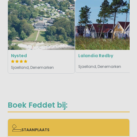
Nysted
Lalandia Rødby
Sjaelland, Denemarken
Sjaelland, Denemarken
Boek Feddet bij:
STAANPLAATS
STAANPLAATS