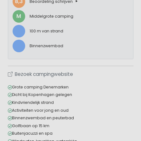
8,3
Beoordeling schrijven
M
Middelgrote camping
100 m van strand
Binnenzwembad
Bezoek campingwebsite
Grote camping Denemarken
Dicht bij Kopenhagen gelegen
Kindvriendelijk strand
Activiteiten voor jong en oud
Binnenzwembad en peuterbad
Golfbaan op 15 km
Buitenjacuzzi en spa