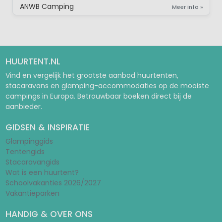
ANWB Camping
Meer info »
HUURTENT.NL
Vind en vergelijk het grootste aanbod huurtenten,
stacaravans en glamping-accommodaties op de mooiste
campings in Europa. Betrouwbaar boeken direct bij de
aanbieder.
GIDSEN & INSPIRATIE
Glampinggids
Tentengids
Stacaravangids
Wat is een huurtent?
Schoolvakanties 2026/2027
Vakantieparken
HANDIG & OVER ONS