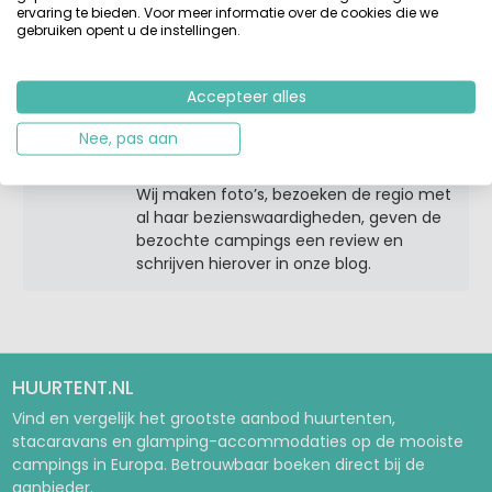
in Europa. De afgelopen 20 jaar heb ik
ervaring te bieden. Voor meer informatie over de cookies die we
gebruiken opent u de instellingen.
dan ook met heel veel plezier gewerkt
aan onze website Huurtent.nl
Accepteer alles
Ik verzorg samen met Ruud en Robert de
content en het aanbod en we bezoeken
Nee, pas aan
minstens twee keer per jaar diverse
grote en kleine campings in heel Europa.
Wij maken foto’s, bezoeken de regio met
al haar bezienswaardigheden, geven de
bezochte campings een review en
schrijven hierover in onze blog.
HUURTENT.NL
Vind en vergelijk het grootste aanbod huurtenten,
stacaravans en glamping-accommodaties op de mooiste
campings in Europa. Betrouwbaar boeken direct bij de
aanbieder.