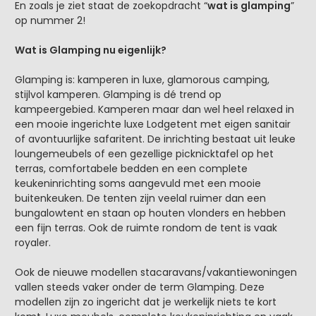
En zoals je ziet staat de zoekopdracht “
wat is glamping
”
op nummer 2!
Wat is Glamping nu eigenlijk?
Glamping is: kamperen in luxe, glamorous camping,
stijlvol kamperen. Glamping is dé trend op
kampeergebied. Kamperen maar dan wel heel relaxed in
een mooie ingerichte luxe Lodgetent met eigen sanitair
of avontuurlijke safaritent. De inrichting bestaat uit leuke
loungemeubels of een gezellige picknicktafel op het
terras, comfortabele bedden en een complete
keukeninrichting soms aangevuld met een mooie
buitenkeuken. De tenten zijn veelal ruimer dan een
bungalowtent en staan op houten vlonders en hebben
een fijn terras. Ook de ruimte rondom de tent is vaak
royaler.
Ook de nieuwe modellen stacaravans/vakantiewoningen
vallen steeds vaker onder de term Glamping. Deze
modellen zijn zo ingericht dat je werkelijk niets te kort