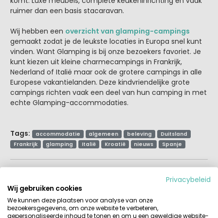
komt. Luxe meubels, complete keukeninrichting en vaak
ruimer dan een basis stacaravan.
Wij hebben een
overzicht van glamping-campings
gemaakt zodat je de leukste locaties in Europa snel kunt
vinden. Want Glamping is bij onze bezoekers favoriet. Je
kunt kiezen uit kleine charmecampings in Frankrijk,
Nederland of Italië maar ook de grotere campings in alle
Europese vakantielanden. Deze kindvriendelijke grote
campings richten vaak een deel van hun camping in met
echte Glamping-accommodaties.
Tags:
accommodatie
algemeen
beleving
Duitsland
Frankrijk
glamping
Italië
Kroatië
nieuws
Spanje
Privacybeleid
Over Virginie
Wij gebruiken cookies
Als ik mag kiezen tussen een vakantie op
We kunnen deze plaatsen voor analyse van onze
de camping of een vliegvakantie dan
bezoekersgegevens, om onze website te verbeteren,
wordt het toch altijd die camping ergens
gepersonaliseerde inhoud te tonen en om u een geweldige website-