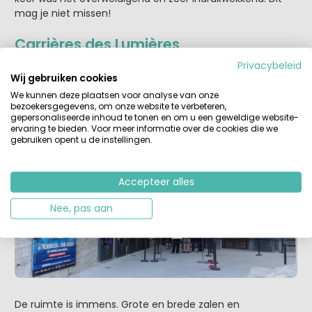
mag je niet missen!
Carrières des Lumières
Het is nog geen vijf minuten lopen naar de Carrières des
Privacybeleid
Wij gebruiken cookies
Lumières, in de oude steengroeve onder de berg waar Les
Baux op gebouwd is. Hier ben je in de Val d’ Enfer, de Vallei
We kunnen deze plaatsen voor analyse van onze
bezoekersgegevens, om onze website te verbeteren,
van de Hel. Binnen in de ruimte is de temperatuur
gepersonaliseerde inhoud te tonen en om u een geweldige website-
constant ergens tussen de 14 en 16 graden, en dat is erg
ervaring te bieden. Voor meer informatie over de cookies die we
prettig als je vanuit de Provençaalse hitte binnenkomt.
gebruiken opent u de instellingen.
Accepteer alles
Nee, pas aan
De ruimte is immens. Grote en brede zalen en