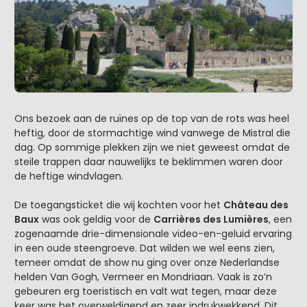
Ons bezoek aan de ruïnes op de top van de rots was heel
heftig, door de stormachtige wind vanwege de Mistral die
dag. Op sommige plekken zijn we niet geweest omdat de
steile trappen daar nauwelijks te beklimmen waren door
de heftige windvlagen.
De toegangsticket die wij kochten voor het
Château des
Baux
was ook geldig voor de
Carrières des Lumières
, een
zogenaamde drie-dimensionale video-en-geluid ervaring
in een oude steengroeve. Dat wilden we wel eens zien,
temeer omdat de show nu ging over onze Nederlandse
helden Van Gogh, Vermeer en Mondriaan. Vaak is zo’n
gebeuren erg toeristisch en valt wat tegen, maar deze
keer was het overweldigend en zeer indrukwekkend. Dit