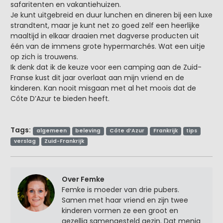
safaritenten en vakantiehuizen.
Je kunt uitgebreid en duur lunchen en dineren bij een luxe
strandtent, maar je kunt net zo goed zelf een heerlijke
maaltijd in elkaar draaien met dagverse producten uit
één van de immens grote hypermarchés. Wat een uitje
op zich is trouwens.
Ik denk dat ik de keuze voor een camping aan de Zuid-
Franse kust dit jaar overlaat aan mijn vriend en de
kinderen. Kan nooit misgaan met al het moois dat de
Côte D’Azur te bieden heeft.
Tags:
algemeen
beleving
Côte d’Azur
Frankrijk
tips
verslag
Zuid-Frankrijk
Over Femke
Femke is moeder van drie pubers.
Samen met haar vriend en zijn twee
kinderen vormen ze een groot en
gezellig samengesteld gezin. Dat menig