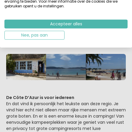
ervaring te bieden. Voor meer informatie over de cookies die we
voor Christus de eerste wijnranken in het westelijke
gebruiken opent u de instellingen.
gedeelte van deze zonnige regio. Le Bellet, een
wijnbouwgebied hoog boven Nice, is maar 60 hectare
groot, maar de witte en rode wijnen die ze hier
Accepteer alles
produceren behoren tot de beste van Frankrijk. Voor de
Nee, pas aan
roséliefhebbers: ook rosé wordt volop geproduceerd aan
de Côte D’Azur.
De Côte D’Azur is voor iedereen
En dat vind ik persoonlijk het leukste aan deze regio. Je
vind hier echt niet alleen maar rijke mensen met extreem
grote boten. En er is een enorme keuze in campings! Van
eenvoudige kampeerplekken waar je geniet van veel rust
en privacy tot grote campingresorts met luxe