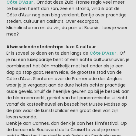
Côte D’Azur
. Omdat deze Zuid-Franse regio veel meer
te bieden heeft dan zon, zee en strand, vind ik dat de
Côte d’Azur nog een blog verdient. Eentje over prachtige
steden, cultuur en casino’s. Over escargots,
Michelinsterren en du vin, du pain et Boursin. Lees je weer
mee?
Afwisselende stedentrips: luxe & cultuur
Er is zoveel te doen en te zien langs de
Côte D’Azur
. Of
je nu een luxepaardje bent of een echte cultuursnuiver, je
combineert het één makkelijk met het ander als je een
dag op stap gaat. Neem Nice, de grootste stad van de
Côte d’Azur. Slenteren over de Promenade des Anglais
waar je je vergaapt aan de dure hotels achter prachtige
oude gevels. Snuif de heerlijke geuren op bij je bezoek aan
de bloemenmarkt, geniet van het panoramische uitzicht
vanaf de kasteelheuvel en bezoek het Musée Matisse op
de plek waar de kunstschilder een groot deel van zijn
leven woonde.
Denk je aan Cannes, dan denk je aan het filmfestival. Op
de beroemde Boulevard de la Croisette voel je je een
echte filmster. Hier vind je ook Palais du Festivals waar