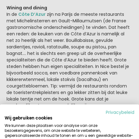
Wining and dining
In de
Côte D’Azur
zijn na Parijs de meeste restaurants
met Michelinsterren en Gault-Millaumutsen (de Franse
gastronomische onderscheidingen) te vinden. Dat heeft
een reden: de keuken van de Côte d’Azur is namelijk al
net zo heerlijk als het weer. Bouillabaisse, gevulde
sardientjes, ravioli, ratatouille, soupe au pistou, pan
bagnat…. het is slechts een greep uit de overheerlijke
specialiteiten die de Côte d’Azur te bieden heeft. Grote
steden hebben hun eigen specialiteiten. In Nice bestel je
bijvoorbeeld socca, een voedbare pannenkoek van
kikkererwtenmeel, lokale stokvis (bacalhau) en
courgettebloemen. Tip: vermijd de restaurants rondom
de toeristentrekpleisters en ga lekker zitten bij dat leuke
lokale tentje net om de hoek. Grote kans dat je
overheerlijk eet voor een redelijke prijs.
Privacybeleid
Wij gebruiken cookies
En waar kun je dat overheerlijke eten beter mee
wegspoelen dan met een goed glas wijn uit de regio? Fijn
We kunnen deze plaatsen voor analyse van onze
bezoekersgegevens, om onze website te verbeteren,
om te weten dat het oudste wijngebied van Frankrijk in de
gepersonaliseerde inhoud te tonen en om u een geweldige website-
Côte d’Azur ligt. De Grieken plantten al omstreeks 600