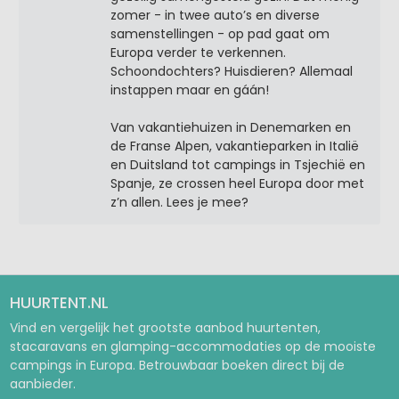
zomer - in twee auto’s en diverse
samenstellingen - op pad gaat om
Europa verder te verkennen.
Schoondochters? Huisdieren? Allemaal
instappen maar en gáán!
Van vakantiehuizen in Denemarken en
de Franse Alpen, vakantieparken in Italië
en Duitsland tot campings in Tsjechië en
Spanje, ze crossen heel Europa door met
z’n allen. Lees je mee?
HUURTENT.NL
Vind en vergelijk het grootste aanbod huurtenten,
stacaravans en glamping-accommodaties op de mooiste
campings in Europa. Betrouwbaar boeken direct bij de
aanbieder.