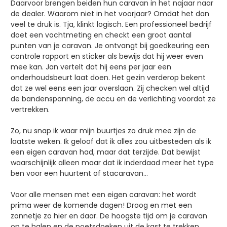
Daarvoor brengen beiden hun caravan in het najaar naar
de dealer. Waarom niet in het voorjaar? Omdat het dan
veel te druk is. Tja, klinkt logisch. Een professioneel bedrijf
doet een vochtmeting en checkt een groot aantal
punten van je caravan. Je ontvangt bij goedkeuring een
controle rapport en sticker als bewijs dat hij weer even
mee kan. Jan vertelt dat hij eens per jaar een
onderhoudsbeurt laat doen. Het gezin verderop bekent
dat ze wel eens een jaar overslaan. Zij checken wel altijd
de bandenspanning, de accu en de verlichting voordat ze
vertrekken.
Zo, nu snap ik waar mijn buurtjes zo druk mee zijn de
laatste weken. Ik geloof dat ik alles zou uitbesteden als ik
een eigen caravan had, maar dat terzijde. Dat bewijst
waarschijnlijk alleen maar dat ik inderdaad meer het type
ben voor een huurtent of stacaravan…
Voor alle mensen met een eigen caravan: het wordt
prima weer de komende dagen! Droog en met een
zonnetje zo hier en daar. De hoogste tijd om je caravan
op te halen en de poetsdoeken uit de kast te trekken.