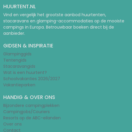
HUURTENT.NL
Vind en vergelijk het grootste aanbod huurtenten,
stacaravans en glamping-accommodaties op de mooiste
campings in Europa. Betrouwbaar boeken direct bij de
aanbieder.
GIDSEN & INSPIRATIE
Glampinggids
Tentengids
Stacaravangids
Wat is een huurtent?
Schoolvakanties 2026/2027
Vakantieparken
HANDIG & OVER ONS
Bijzondere campingplekken
Campingjobs/Couriers
Resorts op de ABC-eilanden
Over ons
Contact