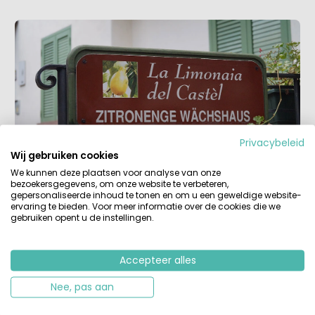
Privacybeleid
Wij gebruiken cookies
We kunnen deze plaatsen voor analyse van onze
bezoekersgegevens, om onze website te verbeteren,
Het liefste haventje aan het
gepersonaliseerde inhoud te tonen en om u een geweldige website-
ervaring te bieden. Voor meer informatie over de cookies die we
Gardameer
gebruiken opent u de instellingen.
Vanaf dit “museum” liepen wij verder richting haven. Zeg
maar gerust haventje. Wat ons betreft is het oude
Accepteer alles
haventje in Limone het liefste haventje ooit.
Nee, pas aan