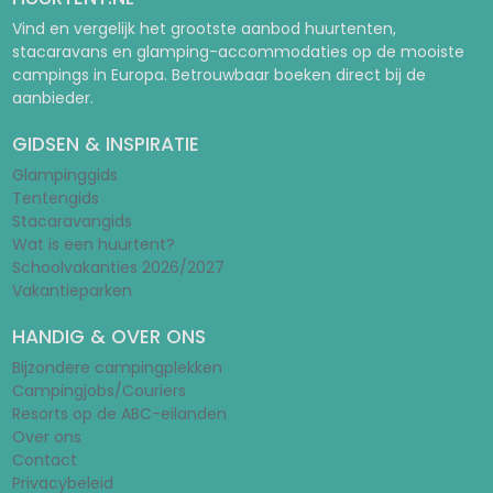
Vind en vergelijk het grootste aanbod huurtenten,
stacaravans en glamping-accommodaties op de mooiste
campings in Europa. Betrouwbaar boeken direct bij de
aanbieder.
GIDSEN & INSPIRATIE
Glampinggids
Tentengids
Stacaravangids
Wat is een huurtent?
Schoolvakanties 2026/2027
Vakantieparken
HANDIG & OVER ONS
Bijzondere campingplekken
Campingjobs/Couriers
Resorts op de ABC-eilanden
Over ons
Contact
Privacybeleid