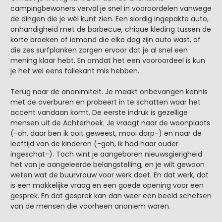
campingbewoners verval je snel in vooroordelen vanwege
de dingen die je wél kunt zien. Een slordig ingepakte auto,
onhandigheid met de barbecue, chique kleding tussen de
korte broeken of iemand die elke dag zijn auto wast, of
die zes surfplanken zorgen ervoor dat je al snel een
mening klaar hebt. En omdat het een vooroordeel is kun
je het wel eens faliekant mis hebben.
Terug naar de anonimiteit. Je maakt onbevangen kennis
met de overburen en probeert in te schatten waar het
accent vandaan komt. De eerste indruk is gezellige
mensen uit de Achterhoek. Je vraagt naar de woonplaats
(-oh, daar ben ik ooit geweest, mooi dorp-) en naar de
leeftijd van de kinderen (-goh, ik had haar ouder
ingeschat-). Toch wint je aangeboren nieuwsgierigheid
het van je aangeleerde belangstelling, en je wilt gewoon
weten wat de buurvrouw voor werk doet. En dat werk, dat
is een makkelijke vraag en een goede opening voor een
gesprek. En dat gesprek kan dan weer een beeld schetsen
van de mensen die voorheen anoniem waren.