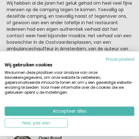
Wij hebben al die jaren het geluk gehad om heel veel fijne
mensen op de camping tegen te komen. Toevallig op
dezelfde camping, en toevallig naast of tegenover ons,
of gewoon aan een ander tafeltje in het restaurant.
Iedereen had een eigen authentiek verhaal dat het
contact weer heel bijzonder maakte. Het verhaal van een
boswachter in de Oostvaardersplassen, van een
ambulancechauffeur in Amsterdam, van de auteur van
een boek over de pelgrimstocht naar Santiago de
Privacybeleid
Compostella en een volledig doof echtpaar dat veel naar
Wij gebruiken cookies
rockconcerten gaat zijn slechts enkele voorbeelden.
We kunnen deze plaatsen voor analyse van onze
bezoekersgegevens, om onze website te verbeteren,
Daarom zijn wij zo weg van kamperen. Je hebt de tijd en
gepersonaliseerde inhoud te tonen en om u een geweldige website-
ervaring te bieden. Voor meer informatie over de cookies die we
de kans om onbevooroordeeld met andere kampeerders
gebruiken opent u de instellingen.
in gesprek te raken en dan blijkt dat we allemaal gelijk zijn
maar iedereen met een eigen verhaal dat de moeite van
het luisteren waard is.
Accepteer alles
Nee, pas aan
Over Ruud