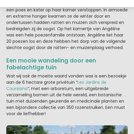
krijgen en het kleine meisje mocht in het diepst geheim
een poes en kater op haar kamer verstoppen. In armoede
en extreme honger kwamen ze de winter door en
ondertussen hadden ratten en muizen zich verspreid en
bedreigden zij de oogst. Op het kamertje van Angéline
was een hele poezenfamilie ontstaan. Angéline liet haar
20 poezen los en deze hebben het dorp van de volgende
slechte oogst door de ratten- en muizenplaag verhoed.
Een mooie wandeling door een
fabelachtige tuin
Wat wij ook de moeite waard vonden was is een bezoekje
aan de 6 hectare grote privétuin “
Les Jardins de
Coursiana
”, met een arboretum, een uitgebreide
verzameling bomen uit de hele wereld, een botanische
tuin met duizenden geurende en medicinale planten en
een bijzondere collectie van 350 rozenstruiken. Een must
voor de liefhebber!