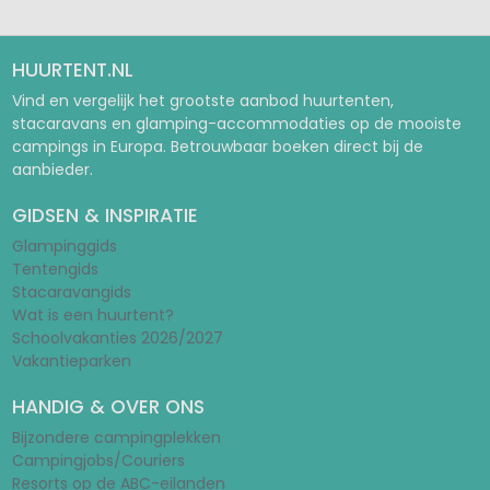
HUURTENT.NL
Vind en vergelijk het grootste aanbod huurtenten,
stacaravans en glamping-accommodaties op de mooiste
campings in Europa. Betrouwbaar boeken direct bij de
aanbieder.
GIDSEN & INSPIRATIE
Glampinggids
Tentengids
Stacaravangids
Wat is een huurtent?
Schoolvakanties 2026/2027
Vakantieparken
HANDIG & OVER ONS
Bijzondere campingplekken
Campingjobs/Couriers
Resorts op de ABC-eilanden