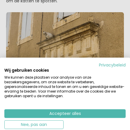
om de katten te spotten.
Privacybeleid
Wij gebruiken cookies
We kunnen deze plaatsen voor analyse van onze
Even de legende van Angéline in La Romieu
bezoekersgegevens, om onze website te verbeteren,
gepersonaliseerde inhoud te tonen en om u een geweldige website-
en haar liefde voor katten in het kort:
ervaring te bieden. Voor meer informatie over de cookies die we
gebruiken opent u de instellingen.
Na het overlijden van haar vader en moeder werd in 1338
het weesje Angéline opgevangen door de buurvrouw.
Angéline was gek op katten. Echter de winters die volgden
Accepteer alles
waren extreem streng en er ontstond hongersnood en de
katten in het dorp moesten eraan geloven. De
Nee, pas aan
pleegouders van Angéline konden het niet over hun hart