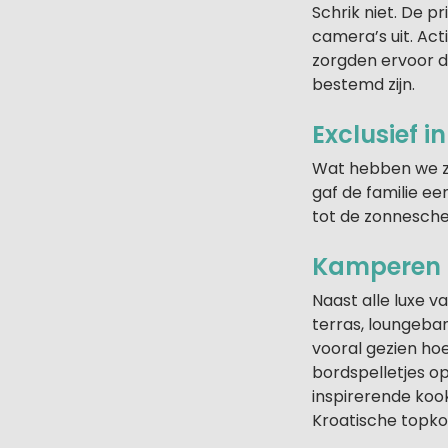
Schrik niet. De p
camera’s uit. Ac
zorgden ervoor d
bestemd zijn.
Exclusief in
Wat hebben we zo
gaf de familie ee
tot de zonnesche
Kamperen 
Naast alle luxe 
terras, loungeb
vooral gezien hoe
bordspelletjes o
inspirerende koo
Kroatische topko