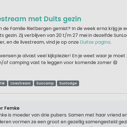
estream met Duits gezin
 de Familie Rietbergen gemist? In de week erna krijg je e
s gezin. Zij verblijven van 20 t/m 27 mei in dezelfde SunL
er, en de livestream, vind je op onze
Duitse pagina
.
ensen je alvast veel kijkplezier! En je weet waar je moet zi
n/of camping vast te leggen voor komende zomer 😄
tië
Livestream
Suncamp
Sunlodge
er Femke
ke is moeder van drie pubers. Samen met haar vriend en
deren vormen ze een groot en gezellig samengesteld gez