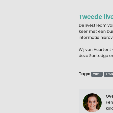
Tweede liv
De livestream van
keer met een Duit
informatie hierov
Wij van Huurtent w
deze SunLodge e
Tags:
2023
Kroa
Ov
Fem
kin