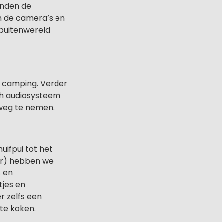
onden de
n de camera’s en
 buitenwereld
e camping. Verder
oth audiosysteem
 weg te nemen.
ifpui tot het
er) hebben we
s en
tjes en
 zelfs een
te koken.