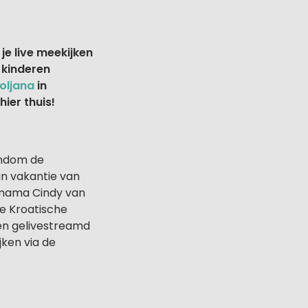
e live meekijken
 kinderen
oljana
in
ier thuis!
ondom de
un vakantie van
, mama Cindy van
de Kroatische
n gelivestreamd
ken via de