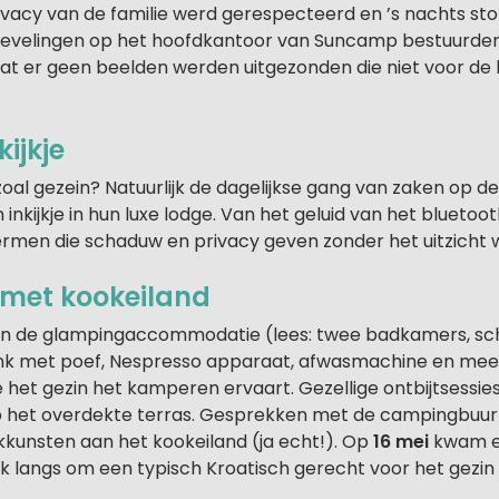
rivacy van de familie werd gerespecteerd en ’s nachts st
tievelingen op het hoofdkantoor van Suncamp bestuurde
at er geen beelden werden uitgezonden die niet voor de
kijkje
al gezein? Natuurlijk de dagelijkse gang van zaken op d
n inkijkje in hun luxe lodge. Van het geluid van het blueto
rmen die schaduw en privacy geven zonder het uitzicht
met kookeiland
van de glampingaccommodatie (lees: twee badkamers, schu
ank met poef, Nespresso apparaat, afwasmachine en me
 het gezin het kamperen ervaart. Gezellige ontbijtsessie
p het overdekte terras. Gesprekken met de campingbuur
kkunsten aan het kookeiland (ja echt!). Op
16 mei
kwam er
k langs om een typisch Kroatisch gerecht voor het gezin 