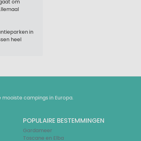
 gaat om
Allemaal
ntieparken in
ssen heel
 mooiste campings in Europa.
POPULAIRE BESTEMMINGEN
Gardameer
Toscane en Elba