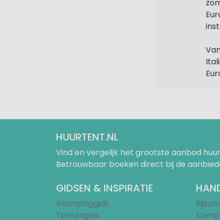
zom
Eur
ins
Van
Ita
Eur
HUURTENT.NL
Vind en vergelijk het grootste aanbod h
Betrouwbaar boeken direct bij de aanbied
GIDSEN & INSPIRATIE
HAND
Glampinggids
Bijzo
Tentengids
Campi