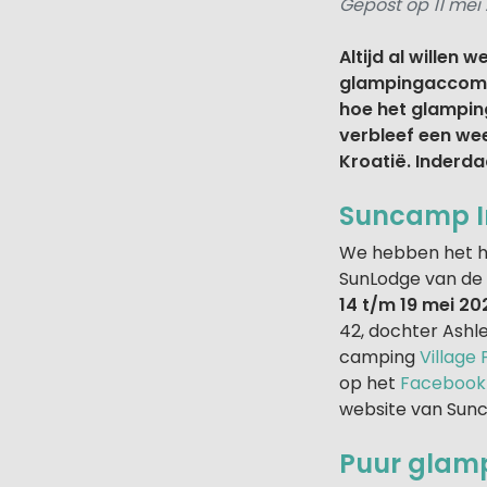
Gepost op 11 mei
Altijd al willen 
glampingaccomma
hoe het glamping
verbleef een we
Kroatië. Inderda
Suncamp I
We hebben het h
SunLodge van de 
14 t/m 19 mei 20
42, dochter Ashle
camping
Village 
op het
Facebook
website van Sun
Puur glam