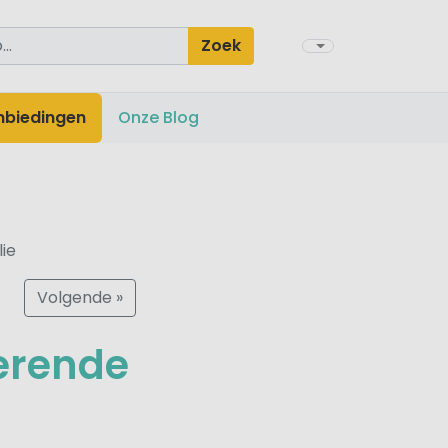
Zoek
nbiedingen
Onze Blog
ie
Volgende »
erende