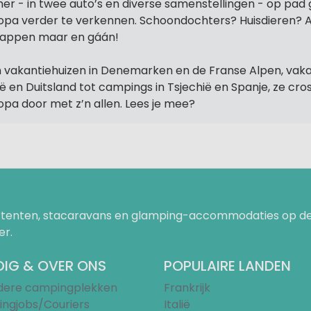
er - in twee auto’s en diverse samenstellingen - op pad
opa verder te verkennen. Schoondochters? Huisdieren? 
tappen maar en gáán!
 vakantiehuizen in Denemarken en de Franse Alpen, vaka
lië en Duitsland tot campings in Tsjechië en Spanje, ze cro
opa door met z’n allen. Lees je mee?
uurtenten, stacaravans en glamping-accommodaties op de
er.
IG & OVER ONS
POPULAIRE LANDEN
ndere campingplekken
Frankrijk
ngjobs/Couriers
Italië