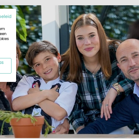
beleid
 om
 een
okies
as