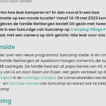
 2023 door Femke
weten hoe leuk kamperen is? En dan vooral in een luxe
tie op een mooie locatie? Vanaf 14-19 mei 2023 kon j
leven de familie Rietbergen beviel! Dit gezin met twee
ek in een SunLodge van Suncamp op
Camping Village P
ad, met een camera op zich gericht. Hóe leuk voor ons h
nside
ier over een nieuw programma: Suncamp Inside. In en r
familie Rietbergen uit Apeldoorn hangen camera's, die h
23
vastlegde. De familie bestaat uit papa Dennis van 43
y van 14 en zoon Dean van 8 jaar. Het gezin verbleef op 
Poljana
in de
Sunlodge Catalpa
. De camerabeelden werde
-
en
YouTube-kanaal
van Suncamp en waren ook te bekij
camp.
ping