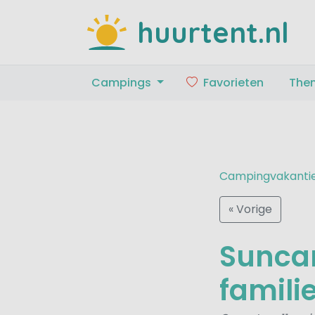
huurtent.nl
Campings
Favorieten
The
Campingvakanti
« Vorige
Sunca
famili