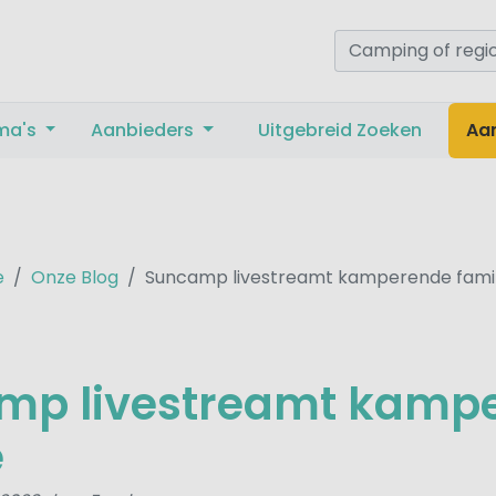
ma's
Aanbieders
Uitgebreid Zoeken
Aa
e
Onze Blog
Suncamp livestreamt kamperende famil
mp livestreamt kamp
e