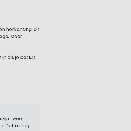
en herkansing, dit
odge. Meer
jn als je besluit
 zijn twee
in. Dat menig