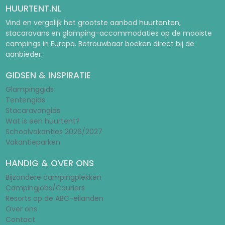
HUURTENT.NL
Vind en vergelijk het grootste aanbod huurtenten,
stacaravans en glamping-accommodaties op de mooiste
campings in Europa. Betrouwbaar boeken direct bij de
aanbieder.
GIDSEN & INSPIRATIE
Glampinggids
Tentengids
Stacaravangids
Wat is een huurtent?
Schoolvakanties 2026/2027
Vakantieparken
HANDIG & OVER ONS
Bijzondere campingplekken
Campingjobs/Couriers
Resorts op de ABC-eilanden
Over ons
Contact