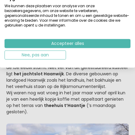
We kunnen deze plaatsen voor analyse van onze
bezoekersgegevens, om onze website te verbeteren,
gepersonaliseerde inhoud te tonen en om u een geweldige website-
ervaring te bieden. Voor meer informatie over de cookies die we
gebruiken opent u de instellingen.
Buurtschap Halder
Wandelend door bossen en langs landerijen kwamen wij
uiteindelijk bij buurtschap Halder uit, hier komen de rivier
Accepteer alles
de Dommel en de Essche stroom bij elkaar. Op nog geen
100 meter van dit buurtschap ligt
het kasteel Nieuw-
Nee, pas aan
Herlaer
(rijksmonument), waarvan de traptoren nog uit
de 15e eeuw stamt. Niet ver van dit gerestaureerd kasteel
ligt
het jachtslot Haanwijk
. De diverse gebouwen op
landgoed Haanwijk zoals het landhuis, het bakhuisje en
het veerhuis staan op de Rijksmonumentenlijst.
Wij waren nog wat vroeg in het jaar maar vanaf april kun
je van een heerlijk kopje koffie met appeltaart genieten
op het terras van
theehuis t’Haantje
(’s maandags
gesloten).