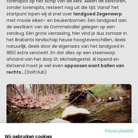
torenspits op het schip van de kerk. Alleen de kerktoren,
zonder torenspits, resteert nog uit die tijd. Vanaf het
startpunt lopen wij al snel over
landgoed Zegenwerp
met mooie eiken- en beukenbomen. Een landgoed aan
de westkant van de Dommelvallei gelegen op een
zandrug. Eén grote verrassing, hier vind je dus zomaar in
het Brabants landschap heuse hoogteverschillen, deels
natuurlijk, deels door de eigenaars van het landgoed in
1850 extra versterkt. En dat alles op een steenworp
afstand van het dorp St. Michielsgestel. Al lopend en
kletsend moet je wel even
oppassen want ballen van
rechts…
(Golfclub)
Privacybeleid
Wij gebruiken cookies