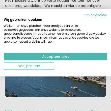
Het mooiste uitzicht op Porto hadden we toen we over
deze brug wandelden. We maakten hier de prachtigste
foto’s van de wijk
Ribeira
, we zagen de brede
Douro
Privacybeleid
rivier
op z’n best, en alle porthuizen aan de overkant
Wij gebruiken cookies
lagen aan onze voeten. Je kunt je zo ook voorstellen hoe
We kunnen deze plaatsen voor analyse van onze
het er eerdaags was met alle schepen die de wijn- en
bezoekersgegevens, om onze website te verbeteren,
port in vaten vanuit het binnenland naar de haven van
gepersonaliseerde inhoud te tonen en om u een geweldige website-
Porto vervoerden.
ervaring te bieden. Voor meer informatie over de cookies die we
gebruiken opent u de instellingen.
Accepteer alles
Nee, pas aan