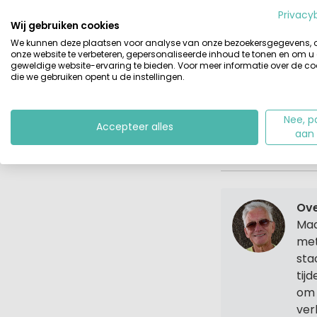
Het onderzoek ga
Privacy
buitenland. In N
Wij gebruiken cookies
en is de portemon
We kunnen deze plaatsen voor analyse van onze bezoekersgegevens,
onze website te verbeteren, gepersonaliseerde inhoud te tonen en om u
stoppen we steed
geweldige website-ervaring te bieden. Voor meer informatie over de co
muur te halen. Dat
die we gebruiken opent u de instellingen.
overal terecht me
Nee, p
Accepteer alles
aan
Tags:
geld
vaka
Ove
Maa
met
sta
tij
om 
ver