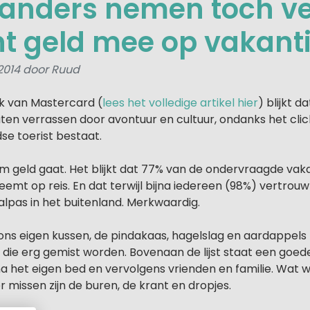
anders nemen toch ve
t geld mee op vakant
 2014 door Ruud
k van Mastercard (
lees het volledige artikel hier
) blijkt d
aten verrassen door avontuur en cultuur, ondanks het cli
se toerist bestaat.
om geld gaat. Het blijkt dat 77% van de ondervraagde va
emt op reis. En dat terwijl bijna iedereen (98%) vertrou
lpas in het buitenland. Merkwaardig.
ns eigen kussen, de pindakaas, hagelslag en aardappels t
 die erg gemist worden. Bovenaan de lijst staat een goed
na het eigen bed en vervolgens vrienden en familie. Wat 
missen zijn de buren, de krant en dropjes.