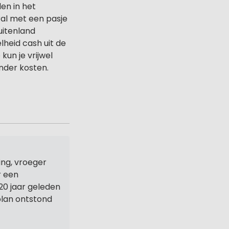
en in het
ral met een pasje
uitenland
heid cash uit de
kun je vrijwel
onder kosten.
ng, vroeger
r een
20 jaar geleden
 plan ontstond