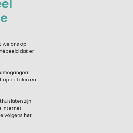
el
ie
at we ons op
chébeeld dat er
kantiegangers
wt op betalen en
huislaten zijn
e internet
we volgens het