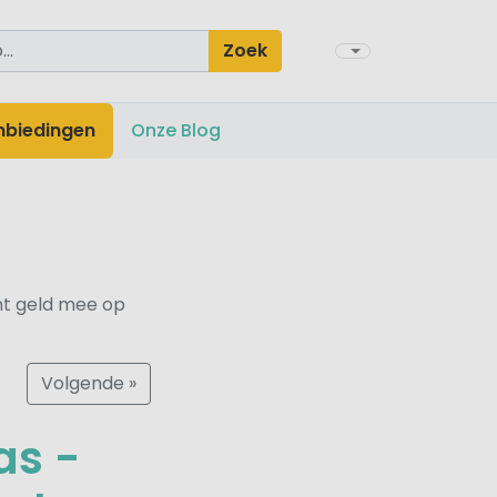
Zoek
nbiedingen
Onze Blog
nt geld mee op
Volgende »
as -