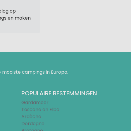
blog op
ings en maken
 mooiste campings in Europa.
POPULAIRE BESTEMMINGEN
Gardameer
Toscane en Elba
Ardèche
Dordogne
Bretagne