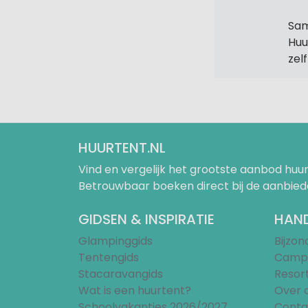
Sam
Huu
zel
HUURTENT.NL
Vind en vergelijk het grootste aanbod h
Betrouwbaar boeken direct bij de aanbied
GIDSEN & INSPIRATIE
HAND
Glampinggids
Bijzo
Tentengids
Campi
Stacaravangids
Resor
Wat is een huurtent?
Over 
Schoolvakanties 2026/2027
Conta