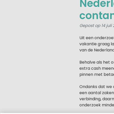
Nederl
contan
Gepost op 14 juli
Uit een onderzoe
vakantie graag l
van de Nederland
Behalve als het 
extra cash meene
pinnen met betaa
Ondanks dat we o
een aantal zaken
verbinding, daar
onderzoek minder 