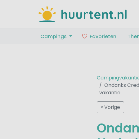
huurtent.nl
Campings
Favorieten
The
Campingvakanti
Ondanks Credi
vakantie
« Vorige
Ondank