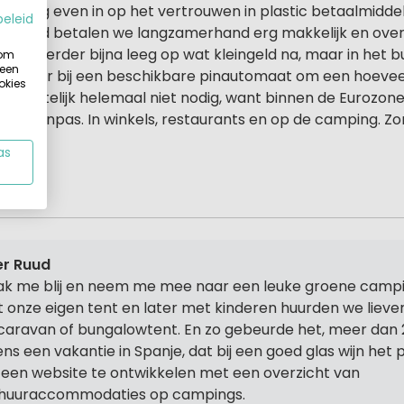
at nog even in op het vertrouwen in plastic betaalmiddel
beleid
ederland betalen we langzamerhand erg makkelijk en ove
nee verder bijna leeg op wat kleingeld na, maar in het b
 om
 een
s weer bij een beschikbare pinautomaat om een hoeveel
okies
 is feitelijk helemaal niet nodig, want binnen de Eurozone 
t je pinpas. In winkels, restaurants en op de camping. Z
as
ntie
r Ruud
k me blij en neem me mee naar een leuke groene campi
 onze eigen tent en later met kinderen huurden we lieve
caravan of bungalowtent. En zo gebeurde het, meer dan 
dens een vakantie in Spanje, dat bij een goed glas wijn het
een website te ontwikkelen met een overzicht van
huuraccommodaties op campings.