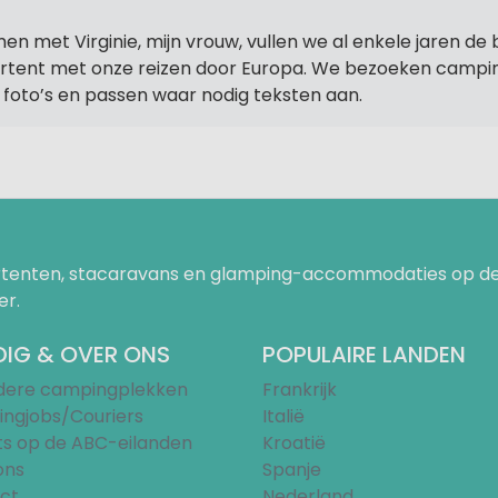
en met Virginie, mijn vrouw, vullen we al enkele jaren de 
rtent met onze reizen door Europa. We bezoeken camp
f foto’s en passen waar nodig teksten aan.
uurtenten, stacaravans en glamping-accommodaties op de
er.
IG & OVER ONS
POPULAIRE LANDEN
ndere campingplekken
Frankrijk
ngjobs/Couriers
Italië
ts op de ABC-eilanden
Kroatië
ons
Spanje
ct
Nederland