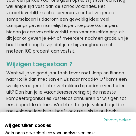
wel enige tijd vast aan de schoolvakanties. Het
vakantieverblijf nu al reserveren voor het volgende
zomerseizoen is daarom een geweldig idee: veel
campings geven namelijk hoge vroegboekkortingen,
bieden je een vakantieverblijf aan voor dezelfde prijs als
dit jaar of geven je één of meerdere nachten gratis. En je
hoeft niet bang te zijn dat je er bij vroegboeken al
meteen 100 procent aan vastzit.
Wijzigen toegestaan ?
Want wil je volgend jaar toch liever met Jaap en Bianca
naar Italië dan met Jan en Els naar Kroatië? Of komt een
weekje vroeger of later vertrekken bij nader inzien beter
uit? Dan kun je je vakantiereservering bij de meeste
kampeerorganisaties kosteloos annuleren of wijzigen tot
een bepaalde datum. Wachten tot je je vakantiegeld in
mei volgend jaar krijgt, hoeft ook niet. Als je nu boekt,
hoef je maar een klein bedrag aan te betalen. Pas als je
Privacybeleid
reservering definitief wordt, doe je de volledige
Wij gebruiken cookies
aanbetaling. Dat geeft je nog even de ruimte wat te
We kunnen deze plaatsen voor analyse van onze