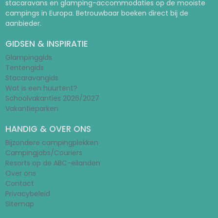
stacaravans en glamping-accommodaties op de mooiste
campings in Europa. Betrouwbaar boeken direct bij de
aanbieder.
GIDSEN & INSPIRATIE
Glampinggids
Tentengids
Stacaravangids
Wat is een huurtent?
Schoolvakanties 2026/2027
Vakantieparken
HANDIG & OVER ONS
Bijzondere campingplekken
Campingjobs/Couriers
Resorts op de ABC-eilanden
Over ons
Contact
Privacybeleid
Sitemap