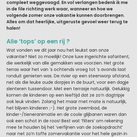
compleet weggevaagd. En vol verlangen bedenk ik me
in de file richting werk waar, wanneer en hoe we
volgende zomer onze vakantie kunnen doorbrengen.
Alles om dat heerlijke, uitgeruste gevoel weer terug te
halen!
Alle ‘tops’ op een rij ?
Wat vonden we dit jaar nou het leukst aan onze
vakantie? Niet zo moeilijk! Onze luxe ingerichte safaritent,
die werkelijk van alle gemakken was voorzien. Het grote
terras waar het van ’s ochtends vroeg tot ’s avonds laat
ronduit genieten was. De rivier op een steenworp afstand,
net als die leuke oude dorpjes in de buurt, voor een dagje
slenteren tussendoor. Met een terrasje natuurlijk. Gelukkig
komen de kinderen op een leeftijd dat ze zo’n dagtripje
ook leuk vinden. Zolang het maar met mate is natuurlijk,
het blijven kinderen ;-). Het grote zwembad, de
kinder-/tieneranimatie en de coole glijbanen waren dan
ook een schot in de roos! Best wat ‘filters’ om rekening
mee te houden bij het ’verfijnen van de zoekopdracht’
naar net zo’n toffe zomervakantie voor het hele gezin in