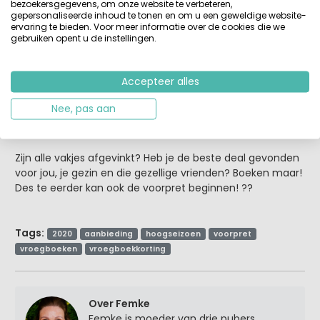
sparen.
bezoekersgegevens, om onze website te verbeteren,
gepersonaliseerde inhoud te tonen en om u een geweldige website-
ervaring te bieden. Voor meer informatie over de cookies die we
Vergelijken loont ??
gebruiken opent u de instellingen.
Neem wel even de tijd om, naast al je verfijnde zoekfilters
voor het vinden van jouw perfecte zomervakantie 2020,
Accepteer alles
ook de aanbiedingen van de verschillende
kampeerorganisaties naast elkaar te leggen. Daar kan
Nee, pas aan
namelijk best wat verschil in zitten, zelfs voor dezelfde
topcamping en luxe kampeeraccommodatie.
Zijn alle vakjes afgevinkt? Heb je de beste deal gevonden
voor jou, je gezin en die gezellige vrienden? Boeken maar!
Des te eerder kan ook de voorpret beginnen! ??
Tags:
2020
aanbieding
hoogseizoen
voorpret
vroegboeken
vroegboekkorting
Over Femke
Femke is moeder van drie pubers.