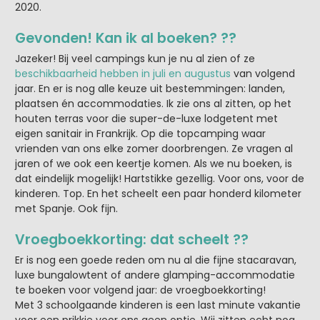
2020.
Gevonden! Kan ik al boeken? ??
Jazeker! Bij veel campings kun je nu al zien of ze
beschikbaarheid hebben in juli en augustus
van volgend
jaar. En er is nog alle keuze uit bestemmingen: landen,
plaatsen én accommodaties. Ik zie ons al zitten, op het
houten terras voor die super-de-luxe lodgetent met
eigen sanitair in Frankrijk. Op die topcamping waar
vrienden van ons elke zomer doorbrengen. Ze vragen al
jaren of we ook een keertje komen. Als we nu boeken, is
dat eindelijk mogelijk! Hartstikke gezellig. Voor ons, voor de
kinderen. Top. En het scheelt een paar honderd kilometer
met Spanje. Ook fijn.
Vroegboekkorting: dat scheelt ??
Er is nog een goede reden om nu al die fijne stacaravan,
luxe bungalowtent of andere glamping-accommodatie
te boeken voor volgend jaar: de vroegboekkorting!
Met 3 schoolgaande kinderen is een last minute vakantie
voor een prikkie voor ons geen optie. Wij zitten echt nog